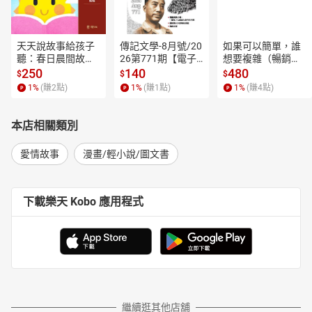
天天說故事給孩子
傳記文學-8月號/20
如果可以簡單，誰
聽：春日晨間故事
26第771期【電子
想要複雜（暢銷經
【有聲書】
書】
典新編版）【電子
250
140
480
$
$
$
書】
1
%
(賺
2
點)
1
%
(賺
1
點)
1
%
(賺
4
點)
本店相關類別
愛情故事
漫畫/輕小說/圖文書
下載樂天 Kobo 應用程式
繼續逛其他店舖