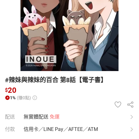
日本購物
電子/紙本書
HOT
#辣妹與辣妹的百合 第8話【電子書】
20
$
1%
(賺0點)
配送
無實體配送
免運
付款
信用卡／LINE Pay／AFTEE／ATM