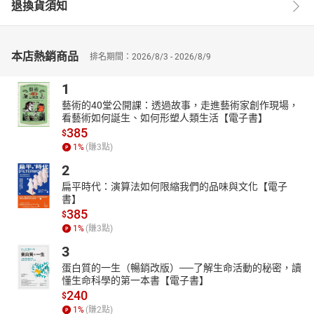
退換貨須知
本店熱銷商品
排名期間：2026/8/3 - 2026/8/9
1
藝術的40堂公開課：透過故事，走進藝術家創作現場，
看藝術如何誕生、如何形塑人類生活【電子書】
385
$
1
%
(賺
3
點)
2
扁平時代：演算法如何限縮我們的品味與文化【電子
書】
385
$
1
%
(賺
3
點)
3
蛋白質的一生（暢銷改版）──了解生命活動的秘密，讀
懂生命科學的第一本書【電子書】
240
$
1
%
(賺
2
點)