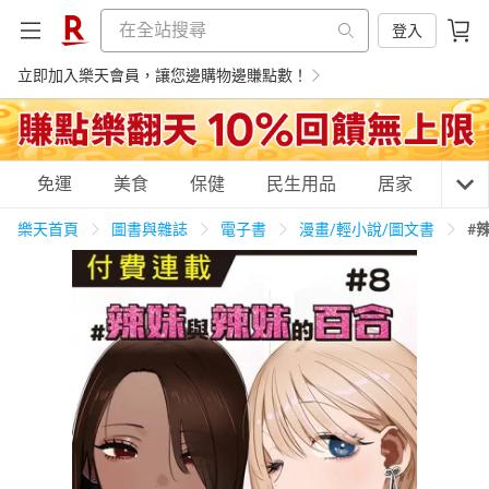
登入
立即加入樂天會員，讓您邊購物邊賺點數！
購物網分類
免運
美食
保健
民生用品
居家
3C
樂天首頁
圖書與雜誌
電子書
漫畫/輕小說/圖文書
#
天天免運
美食蛋糕
養生保健
民生用品
居家生活
3C家電
運動休閒
親子玩具
女裝
男裝
化妝保養
情趣用品