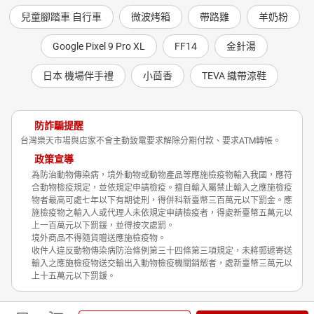
兒童腳踏車 自行車
微波烤箱
帶路雞
羊奶粉
Google Pixel 9 Pro XL
FF14
金針湯
日本 機場伴手禮
小茴香
TEVA 織帶涼鞋
防詐騙提醒
台灣樂天市場與店家不會主動致電要求解除分期付款、要求ATM轉帳。
政策宣導
為防治動物傳染病，境外動物或動物產品等應施檢疫物輸入我國，應符
合動物檢疫規定，並依規定申請檢疫。擅自輸入屬禁止輸入之應施檢疫
物者最高可處七年以下有期徒刑，得併科新臺幣三百萬元以下罰金。應
施檢疫物之輸入人或代理人未依規定申請檢疫者，得處新臺幣五萬元以
上一百萬元以下罰鍰，並得按次處罰。
境外商品不得隨貨贈送應施檢疫物。
收件人違反動物傳染病防治條例第三十四條第三項規定，未將郵遞寄送
輸入之應施檢疫物送交輸出入動物檢疫機關銷燬者，處新臺幣三萬元以
上十五萬元以下罰鍰。
Shopping is Entertainment!