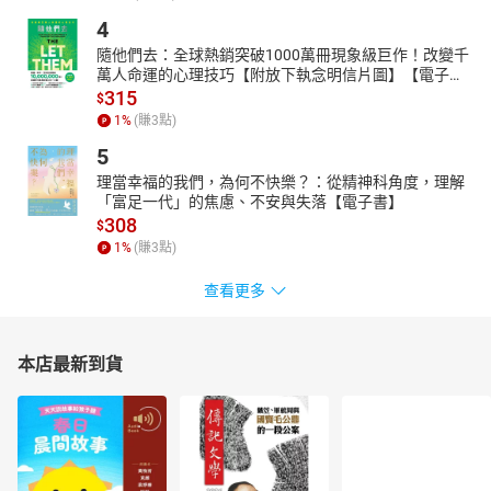
4
隨他們去：全球熱銷突破1000萬冊現象級巨作！改變千
萬人命運的心理技巧【附放下執念明信片圖】【電子
書】
315
$
1
%
(賺
3
點)
5
理當幸福的我們，為何不快樂？：從精神科角度，理解
「富足一代」的焦慮、不安與失落【電子書】
308
$
1
%
(賺
3
點)
查看更多
本店最新到貨