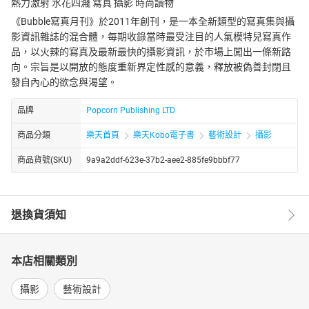
熱力激射 水花四濺 寫真 攝影 時尚讀物
《Bubble寫真月刊》於2011年創刊，是一本全新類型的寫真集與攝
影資訊雜誌的混合體，每期收錄當時最受注目的人氣模特兒寫真作
品，以火辣的寫真及最新最快的攝影資訊，於市場上闖出一條新路
向。宗旨是以開放的態度重新界定性感的意義，釋放被偽善封閉且
發自內心的欲念與渴望。
品牌
Popcorn Publishing LTD
商品分類
樂天首頁
樂天Kobo電子書
藝術設計
攝影
商品貨號(SKU)
9a9a2ddf-623e-37b2-aee2-885fe9bbbf77
退換貨須知
本店相關類別
攝影
藝術設計