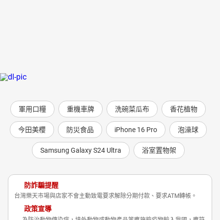
軍用口糧
重機車牌
洗碗菜瓜布
香花植物
今田美櫻
防災食品
iPhone 16 Pro
泡澡球
Samsung Galaxy S24 Ultra
浴室置物架
防詐騙提醒
台灣樂天市場與店家不會主動致電要求解除分期付款、要求ATM轉帳。
政策宣導
為防治動物傳染病，境外動物或動物產品等應施檢疫物輸入我國，應符