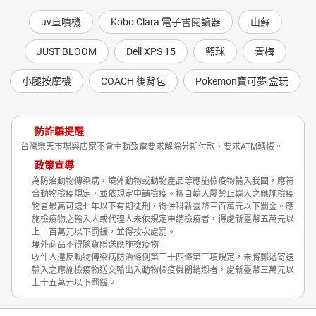
uv直噴機
Kobo Clara 電子書閱讀器
山蘇
JUST BLOOM
Dell XPS 15
籃球
青梅
小腿按摩機
COACH 後背包
Pokemon寶可夢 盒玩
防詐騙提醒
台灣樂天市場與店家不會主動致電要求解除分期付款、要求ATM轉帳。
政策宣導
為防治動物傳染病，境外動物或動物產品等應施檢疫物輸入我國，應符
合動物檢疫規定，並依規定申請檢疫。擅自輸入屬禁止輸入之應施檢疫
物者最高可處七年以下有期徒刑，得併科新臺幣三百萬元以下罰金。應
施檢疫物之輸入人或代理人未依規定申請檢疫者，得處新臺幣五萬元以
上一百萬元以下罰鍰，並得按次處罰。
境外商品不得隨貨贈送應施檢疫物。
收件人違反動物傳染病防治條例第三十四條第三項規定，未將郵遞寄送
輸入之應施檢疫物送交輸出入動物檢疫機關銷燬者，處新臺幣三萬元以
上十五萬元以下罰鍰。