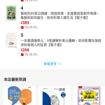
1
%
(賺
3
點)
4
藝術的40堂公開課：透過故事，走進藝術家創作現場，
看藝術如何誕生、如何形塑人類生活【電子書】
385
$
1
%
(賺
3
點)
5
一本書讀懂美元：9堂課解析美元邏輯，如何影響全球經
濟和每個人的投資【電子書】
266
$
1
%
(賺
2
點)
查看更多
本店最新到貨