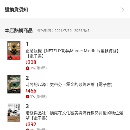
退換貨須知
本店熱銷商品
排名期間：2026/7/30 - 2026/8/5
1
正念殺機【NETFLIX影集Murder Mindfully蓄弒待發】
【電子書】
308
$
1
%
(賺
3
點)
2
時間的起源：史蒂芬．霍金的最終理論【電子書】
455
$
1
%
(賺
4
點)
3
階級與品味：隱藏在文化審美與流行趨勢背後的地位渴
望【電子書】
392
$