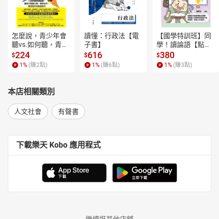
怎麼說，青少年會
讀懂：行政法【電
【國學特訓班】同
聽vs.如何聽，青少
子書】
學！讀論語【點閱
年願意說【電子
率最高的孔子篇】
224
616
380
$
$
$
書】
逗趣的文配圖情境
1
%
(賺
2
點)
1
%
(賺
6
點)
1
%
(賺
3
點)
式講解，學習聖人
老師和學霸弟子的
高情商，開拓人生
本店相關類別
格局！【電子書】
人文社會
有聲書
下載樂天 Kobo 應用程式