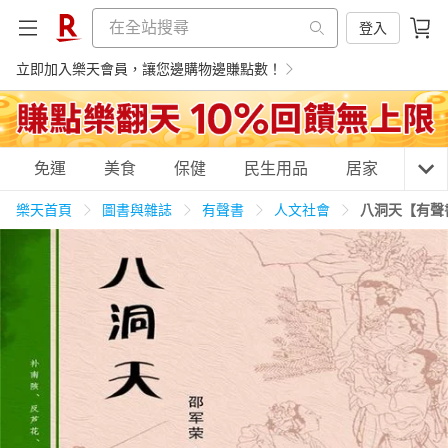
登入
立即加入樂天會員，讓您邊購物邊賺點數！
購物網分類
免運
美食
保健
民生用品
居家
3C
樂天首頁
圖書與雜誌
有聲書
人文社會
八洞天【有聲
天天免運
美食蛋糕
養生保健
民生用品
居家生活
3C家電
運動休閒
親子玩具
女裝
男裝
化妝保養
情趣用品