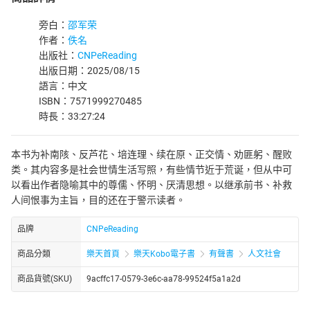
旁白：
邵军荣
作者：
佚名
出版社：
CNPeReading
出版日期：2025/08/15
語言：中文
ISBN：7571999270485
時長：33:27:24
本书为补南陔、反芦花、培连理、续在原、正交情、劝匪躬、醒败
类。其内容多是社会世情生活写照，有些情节近于荒诞，但从中可
以看出作者隐喻其中的尊儒、怀明、厌清思想。以继承前书、补救
人间恨事为主旨，目的还在于警示读者。
品牌
CNPeReading
商品分類
樂天首頁
樂天Kobo電子書
有聲書
人文社會
商品貨號(SKU)
9acffc17-0579-3e6c-aa78-99524f5a1a2d