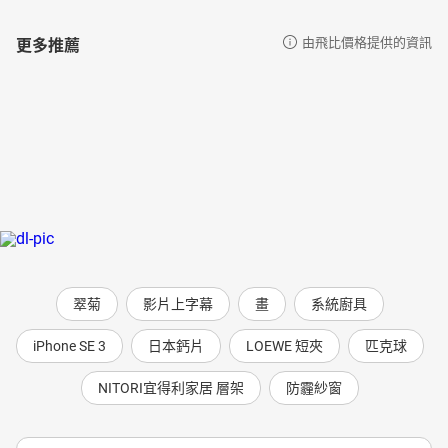
更多推薦
由飛比價格提供的資訊
翠菊
影片上字幕
畫
系統廚具
iPhone SE 3
日本鈣片
LOEWE 短夾
匹克球
NITORI宜得利家居 層架
防霾紗窗