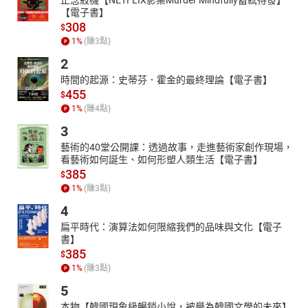
【電子書】
308
$
1
%
(賺
3
點)
2
時間的起源：史蒂芬．霍金的最終理論【電子書】
455
$
1
%
(賺
4
點)
3
藝術的40堂公開課：透過故事，走進藝術家創作現場，
看藝術如何誕生、如何形塑人類生活【電子書】
385
$
1
%
(賺
3
點)
4
扁平時代：演算法如何限縮我們的品味與文化【電子
書】
385
$
1
%
(賺
3
點)
5
本物【韓國現象級暢銷小說，被譽為韓國文學的未來】