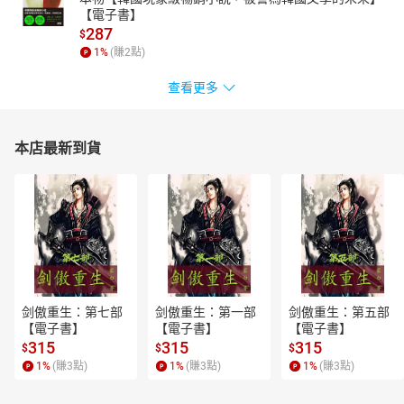
【電子書】
287
$
1
%
(賺
2
點)
查看更多
本店最新到貨
剑傲重生：第七部
剑傲重生：第一部
剑傲重生：第五部
【電子書】
【電子書】
【電子書】
315
315
315
$
$
$
1
%
(賺
3
點)
1
%
(賺
3
點)
1
%
(賺
3
點)