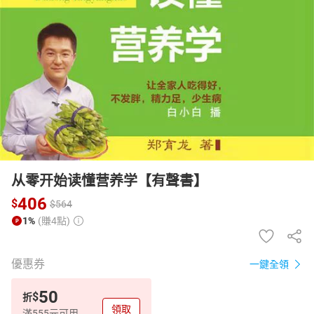
日本購物
電子/紙本書
HOT
从零开始读懂营养学【有聲書】
406
$
$
564
1%
(賺4點)
優惠券
一鍵全領
50
$
折
領取
滿555元可用