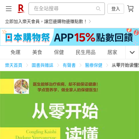
登入
立即加入樂天會員，讓您邊購物邊賺點數！
購物網分類
免運
美食
保健
民生用品
居家
3C
樂天首頁
圖書與雜誌
有聲書
醫療保健
从零开始读懂
天天免運
美食蛋糕
養生保健
民生用品
居家生活
3C家電
運動休閒
親子玩具
女裝
男裝
化妝保養
情趣用品