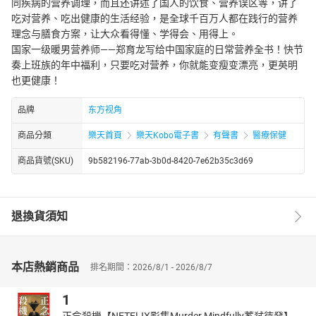
同疾病的营养调理，而且还讲述了国人的饮食、营养误区等，讲了
吃对营养、吃出健康的生活经验，是全球千百万人都在践行的营养
理念与膳食方案，让大众看得懂、学得会、用得上。
国家一级暖男营养师——郑育龙写给中国家庭的日常营养全书！快节
奏上班族的年中福利，只要吃对营养，你就能变瘦变漂亮，更英明
也更健康！
品牌
东方视角
商品分類
樂天首頁
樂天Kobo電子書
有聲書
醫療保健
商品貨號(SKU)
9b582196-77ab-3b0d-8420-7e62b35c3d69
退換貨須知
本店熱銷商品
排名期間：2026/8/1 - 2026/8/7
1
正念殺機【NETFLIX影集Murder Mindfully蓄弒待發】