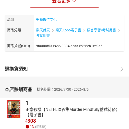
查看更多
第二部分將各種題目主題式分類，利用大量的題型練習讓考生能清
楚知道自己對於何種主題的題型較無把握，進而加強此主題的練
習。
品牌
千華數位文化
第三部分並整合全部範圍，仿照實際考試模擬出題，建議考生練習
時也當作模擬考試來作答，相信上考場時必能有相當的收益。
商品分類
樂天首頁
樂天Kobo電子書
語言學習/考試用書
考試用書
※附線上測驗
◎收錄共1360題，不用死記也能拿高分
商品貨號(SKU)
9ba00d53-e4b6-3884-aeaa-6926eb1cc9a6
◎最佳實用參考工具書，30天內完全攻略
◎市面上內容最完整的數位邏輯解題書
退換貨須知
本店熱銷商品
排名期間：2026/7/30 - 2026/8/5
1
正念殺機【NETFLIX影集Murder Mindfully蓄弒待發】
【電子書】
308
$
1
%
(賺
3
點)