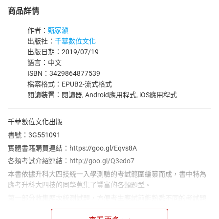
商品詳情
作者：
甄家灝
出版社：
千華數位文化
出版日期：2019/07/19
語言：中文
ISBN：3429864877539
檔案格式：EPUB2-流式格式
閱讀裝置：閱讀器, Android應用程式, iOS應用程式
千華數位文化出版
書號：3G551091
實體書籍購買連結：https://goo.gl/Eqvs8A
各類考試介紹連結：http://goo.gl/Q3edo7
本書依據升科大四技統一入學測驗的考試範圍編纂而成，書中特為
應考升科大四技的同學蒐集了豐富的各類題型。
第一部分收集歷次統測試題，方便考生應試前能熟悉不同的考試題
型，以期達到迅速解題並且在考試中獲得高分。