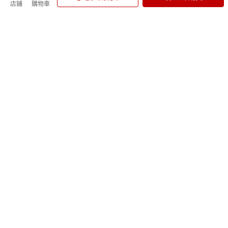
店鋪
購物車
uv直噴機
Kobo Clara 電子書閱讀器
山蘇
JUST BLOOM
Dell XPS 15
籃球
青梅
小腿按摩機
COACH 後背包
Pokemon寶可夢 盒玩
防詐騙提醒
台灣樂天市場與店家不會主動致電要求解除分期付款、要求ATM轉帳。
政策宣導