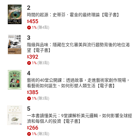
2
時間的起源：史蒂芬．霍金的最終理論【電子書】
455
$
1
%
(賺
4
點)
3
階級與品味：隱藏在文化審美與流行趨勢背後的地位渴
望【電子書】
392
$
1
%
(賺
3
點)
4
藝術的40堂公開課：透過故事，走進藝術家創作現場，
看藝術如何誕生、如何形塑人類生活【電子書】
385
$
1
%
(賺
3
點)
5
一本書讀懂美元：9堂課解析美元邏輯，如何影響全球經
濟和每個人的投資【電子書】
266
$
1
%
(賺
2
點)