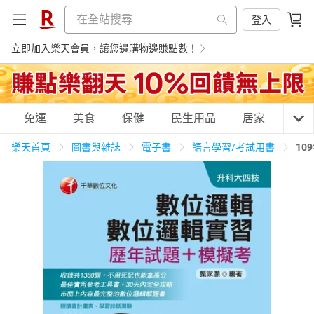
登入
立即加入樂天會員，讓您邊購物邊賺點數！
購物網分類
免運
美食
保健
民生用品
居家
3C
樂天首頁
圖書與雜誌
電子書
語言學習/考試用書
10
天天免運
美食蛋糕
養生保健
民生用品
居家生活
3C家電
運動休閒
親子玩具
女裝
男裝
化妝保養
情趣用品