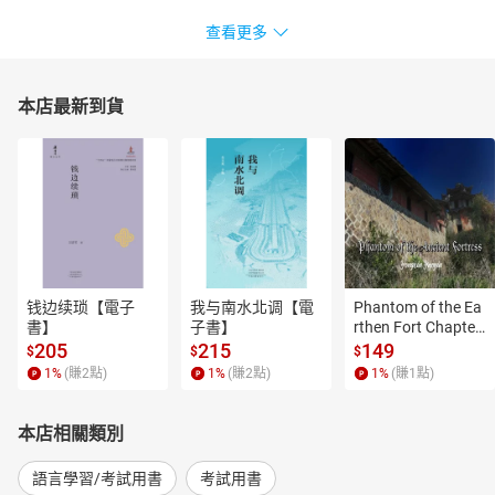
查看更多
本店最新到貨
钱边续琐【電子
我与南水北调【電
Phantom of the Ea
書】
子書】
rthen Fort Chapter
 4【有聲書】
205
215
149
$
$
$
1
%
(賺
2
點)
1
%
(賺
2
點)
1
%
(賺
1
點)
本店相關類別
語言學習/考試用書
考試用書