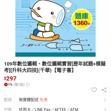
日本購物
電子/紙本書
HOT
109年數位邏輯、數位邏輯實習[歷年試題+模擬
考][升科大四技](千華)【電子書】
297
$
1%
(賺2點)
配送
無實體配送
免運
付款
信用卡／LINE Pay／AFTEE／ATM