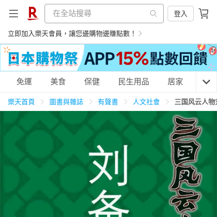
登入
立即加入樂天會員，讓您邊購物邊賺點數！
購物網分類
免運
美食
保健
民生用品
居家
3C
樂天首頁
圖書與雜誌
有聲書
人文社會
三国风云人物
天天免運
美食蛋糕
養生保健
民生用品
居家生活
3C家電
運動休閒
親子玩具
女裝
男裝
化妝保養
情趣用品