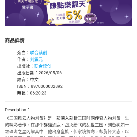
商品詳情
旁白：
联合读创
作者：
刘震元
出版社：
联合读创
出版日期：2026/05/06
語言：中文
ISBN：8970000032892
時長：06:20:23
Description：
《三国风云人物刘备》是一部深入剖析三国时期传奇人物刘备一生
的精彩著作。在那个群雄逐鹿、战火纷飞的乱世三国，刘备犹如一
颗璀璨之星闪耀其中。他出身皇族，但家境贫寒，却胸怀大志，以