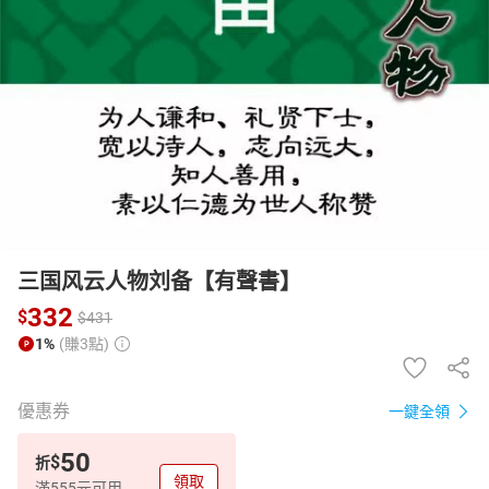
日本購物
電子/紙本書
HOT
三国风云人物刘备【有聲書】
332
$
$
431
1%
(賺3點)
優惠券
一鍵全領
50
$
折
領取
滿555元可用