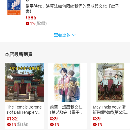
扁平時代：演算法如何限縮我們的品味與文化【電子
書】
385
$
1
%
(賺
3
點)
查看更多
本店最新到貨
The Female Corone
前輩，請跟我交往
May I help you? 漸
r of Dali Temple Vo
(第6話)完【電子
近戀愛物語(第5話)
l.6【有聲書】
書】
【電子書】
132
39
39
$
$
$
1
%
(賺
1
點)
1
%
1
%