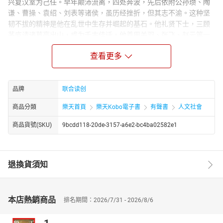
兴复汉室为己任。早年颠沛流离，四处奔波，先后依附公孙瓒、陶
谦、曹操、袁绍、刘表等诸侯，虽历经挫折，但其志不渝。这种坚
韧不拔的精神是他在乱世中生存并崛起的基石。他礼贤下士，三顾
茅庐请诸葛亮出山，成为千古佳话。他善用关羽、张飞、赵云等一
批忠勇之士，用人唯才是举，君臣之间关系融洽，形成了一个极具
查看更多
凝聚力的政治军事集团。《三国风云人物刘备》将带你走进这位乱
世英雄的内心世界，领略他的政治智慧、军事谋略和用人之术，感
受他在三国风云中留下的浓墨重彩的传奇人生。
品牌
联合读创
商品分類
樂天首頁
樂天Kobo電子書
有聲書
人文社會
商品貨號(SKU)
9bcdd118-20de-3157-a6e2-bc4ba02582e1
退換貨須知
本店熱銷商品
排名期間：2026/7/31 - 2026/8/6