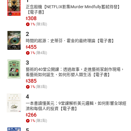
1
正念殺機【NETFLIX影集Murder Mindfully蓄弒待發】
【電子書】
308
$
1
%
(賺
3
點)
2
時間的起源：史蒂芬．霍金的最終理論【電子書】
455
$
1
%
(賺
4
點)
3
藝術的40堂公開課：透過故事，走進藝術家創作現場，
看藝術如何誕生、如何形塑人類生活【電子書】
385
$
1
%
(賺
3
點)
4
一本書讀懂美元：9堂課解析美元邏輯，如何影響全球經
濟和每個人的投資【電子書】
266
$
1
%
(賺
2
點)
5