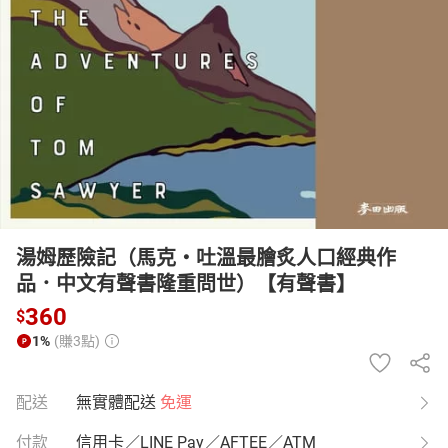
日本購物
電子/紙本書
HOT
湯姆歷險記（馬克‧吐溫最膾炙人口經典作
品．中文有聲書隆重問世）【有聲書】
360
$
1%
(賺3點)
配送
無實體配送
免運
付款
信用卡／LINE Pay／AFTEE／ATM