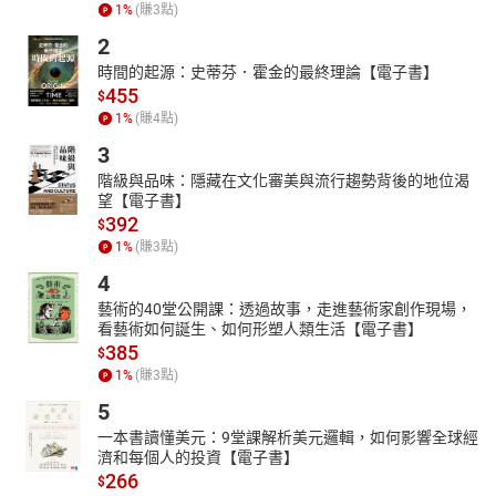
1
%
(賺
3
點)
他是奠定「美國人原型」的美國文學之父。二十八歲這一年，首度
2
以「馬克‧吐溫」為筆名於報紙發表作品，此後一生筆耕不輟。代
表作《湯姆歷險記》、《哈克歷險記》的靈感來源是童年居住在密
時間的起源：史蒂芬．霍金的最終理論【電子書】
455
西西比河岸的經驗，而《哈克歷險記》素有「最偉大的美國小說」
$
之美譽。其他重要作品如《鍍金年代》、《乞丐王子》、《老憨出
1
%
(賺
4
點)
洋記》，也展現了馬克‧吐溫的幽默與才華，以及對世人的關懷。
3
他是奠定南北戰爭後美國文學的重要人物，作品翻譯成七十多種語
階級與品味：隱藏在文化審美與流行趨勢背後的地位渴
言，威廉‧福克納、諾曼‧梅勒、尤金•歐尼爾等重量級小說家皆一
望【電子書】
致推崇他的地位。海明威特別讚嘆馬克‧吐溫將俚語方言精采地轉
392
$
換為深刻的文學作品，讓庶民面貌藉由寫實口語鮮活地現身於小
1
%
(賺
3
點)
說。《湯姆歷險記》不僅為馬克‧吐溫最知名的小說，更是他生前
4
最暢銷的作品，問世以來不斷被改編為影視舞台作品，風靡超過三
藝術的40堂公開課：透過故事，走進藝術家創作現場，
個世紀。
看藝術如何誕生、如何形塑人類生活【電子書】
＝譯者簡介＝
385
$
1
%
(賺
3
點)
宋瑛堂
台大外文系畢業，台大新聞碩士，曾獲加拿大班夫國際文學翻譯中
5
心駐村研究獎，曾任《China Post》記者、副採訪主任、《Student
一本書讀懂美元：9堂課解析美元邏輯，如何影響全球經
Post》主編等職，譯作包括《祖母，親愛的》、《永遠的麥田捕
濟和每個人的投資【電子書】
266
手》﹑《該隱與亞伯》、《世仇的女兒》等逾三十本書。
$