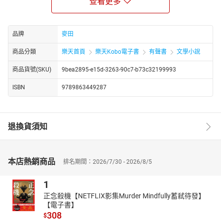
查看更多
整剖切馬克‧吐溫創作軌跡
◎名家譯者宋瑛堂全新譯本，譯後專文透露詮釋過程
▍內容簡介
品牌
麥田
湯姆是鎮上最頑皮的男孩──
商品分類
樂天首頁
樂天Kobo電子書
有聲書
文學小說
翹課游泳是家常便飯，與其他孩子打群架一定有他的份，
商品貨號(SKU)
9bea2895-e15d-3263-90c7-b73c32199993
寶莉姨媽被他傷透了心，女孩們也為他牽掛不已。
他也是鎮上最機智的男孩──
ISBN
9789863449287
大膽用計騙來一群孩子為他完成油漆苦差事，
急中生智為差點挨老師鞭子的心上人及時解圍。
他也是鎮上最勇敢的男孩──
退換貨須知
意外成了令人膽戰心跳的殺人案證人，
更從伸手不見五指的山洞裡花了數天死裡逃生。
本店熱銷商品
排名期間：2026/7/30 - 2026/8/5
湯姆不僅是文學史上最知名而迷人的頑童，
是文學愛好者永遠眷念的夏日童年形象，
1
更象徵著無所畏懼、勇往直前的美國性格。
正念殺機【NETFLIX影集Murder Mindfully蓄弒待發】
＝作者簡介＝
【電子書】
308
$
馬克．吐溫