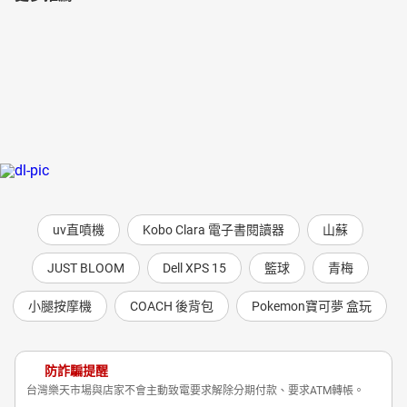
湯姆歷險記27_第二十八章
湯姆歷險記28_第二十九章
湯姆歷險記29_第三十章
湯姆歷險記30_第三十一章
湯姆歷險記31_第三十二章
湯姆歷險記32_第三十三章
湯姆歷險記33_第三十四章
湯姆歷險記34_第三十五章
湯姆歷險記35_書籍資料
uv直噴機
Kobo Clara 電子書閱讀器
山蘇
湯姆歷險記36_作者、譯者、朗讀者簡介
湯姆歷險記37_書籍簡介
JUST BLOOM
Dell XPS 15
籃球
青梅
湯姆歷險記38_試聽"
小腿按摩機
COACH 後背包
Pokemon寶可夢 盒玩
防詐騙提醒
台灣樂天市場與店家不會主動致電要求解除分期付款、要求ATM轉帳。