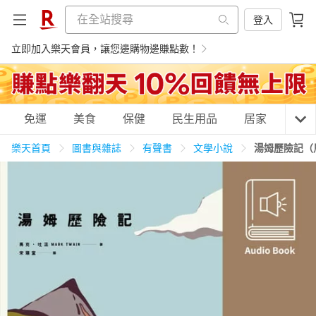
登入
立即加入樂天會員，讓您邊購物邊賺點數！
購物網分類
免運
美食
保健
民生用品
居家
3C
樂天首頁
圖書與雜誌
有聲書
文學小說
湯姆歷險記（
天天免運
美食蛋糕
養生保健
民生用品
居家生活
3C家電
運動休閒
親子玩具
女裝
男裝
化妝保養
情趣用品