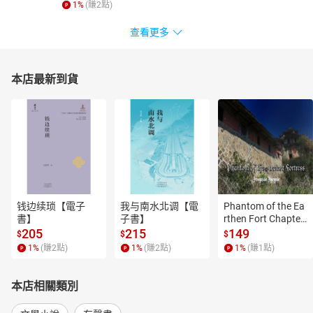
1
%
(賺
2
點)
＝朗讀者簡介＝
連思宇
查看更多
實踐大學服裝設計系畢業，畢業後前往日本工學院專門學校聲優俳
優科就讀，畢業後回台從事配音工作。代表作有《新哆啦A夢》哆啦
美、出木杉；《Re:0 從零開始的異世界生活》雷姆、帕克；《我的
本店最新到貨
英雄學院》蛙吹梅雨、八百萬百、渡我被身子等。
【目錄】
湯姆歷險記00_第一章
湯姆歷險記01_第二章
湯姆歷險記02_第三章
湯姆歷險記03_第四章
湯姆歷險記04_第五章
钱边续琐【電子
我与南水北调【電
Phantom of the Ea
書】
子書】
rthen Fort Chapter
湯姆歷險記05_第六章
 4【有聲書】
205
215
149
$
$
$
湯姆歷險記06_第七章
1
%
(賺
2
點)
1
%
(賺
2
點)
1
%
(賺
1
點)
湯姆歷險記07_第八章
湯姆歷險記08_第九章
本店相關類別
湯姆歷險記09_第十章