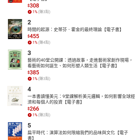
308
$
1
%
(賺
3
點)
2
時間的起源：史蒂芬．霍金的最終理論【電子書】
455
$
1
%
(賺
4
點)
3
藝術的40堂公開課：透過故事，走進藝術家創作現場，
看藝術如何誕生、如何形塑人類生活【電子書】
385
$
1
%
(賺
3
點)
4
一本書讀懂美元：9堂課解析美元邏輯，如何影響全球經
濟和每個人的投資【電子書】
266
$
1
%
(賺
2
點)
5
扁平時代：演算法如何限縮我們的品味與文化【電子
書】