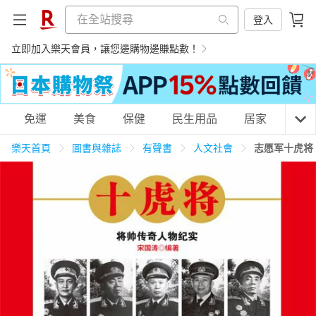
登入
立即加入樂天會員，讓您邊購物邊賺點數！
購物網分類
免運
美食
保健
民生用品
居家
3C
樂天首頁
圖書與雜誌
有聲書
人文社會
志愿军十虎将
天天免運
美食蛋糕
養生保健
民生用品
居家生活
3C家電
運動休閒
親子玩具
女裝
男裝
化妝保養
情趣用品