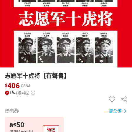
日本購物
電子/紙本書
HOT
志愿军十虎将【有聲書】
406
$
$
564
1%
(賺4點)
優惠券
一鍵全領
50
$
折
領取
滿555元可用