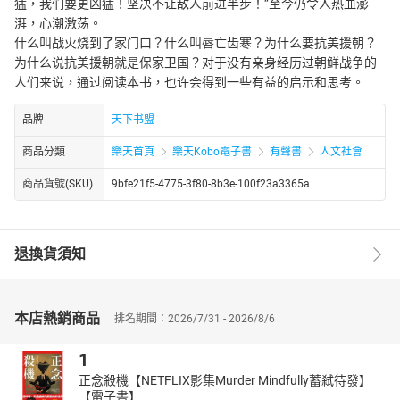
猛，我们要更凶猛！坚决不让敌人前进半步！”至今仍令人热血澎
湃，心潮激荡。
什么叫战火烧到了家门口？什么叫唇亡齿寒？为什么要抗美援朝？
为什么说抗美援朝就是保家卫国？对于没有亲身经历过朝鲜战争的
人们来说，通过阅读本书，也许会得到一些有益的启示和思考。
品牌
天下书盟
商品分類
樂天首頁
樂天Kobo電子書
有聲書
人文社會
商品貨號(SKU)
9bfe21f5-4775-3f80-8b3e-100f23a3365a
退換貨須知
本店熱銷商品
排名期間：2026/7/31 - 2026/8/6
1
正念殺機【NETFLIX影集Murder Mindfully蓄弒待發】
【電子書】