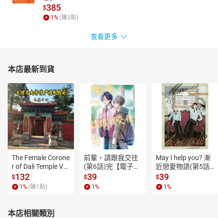
385
$
1
%
(賺
3
點)
查看更多
本店最新到貨
The Female Corone
前輩，請跟我交往
May I help you? 漸
r of Dali Temple Vo
(第6話)完【電子
近戀愛物語(第5話)
l.6【有聲書】
書】
【電子書】
132
39
39
$
$
$
1
%
(賺
1
點)
1
%
1
%
本店相關類別