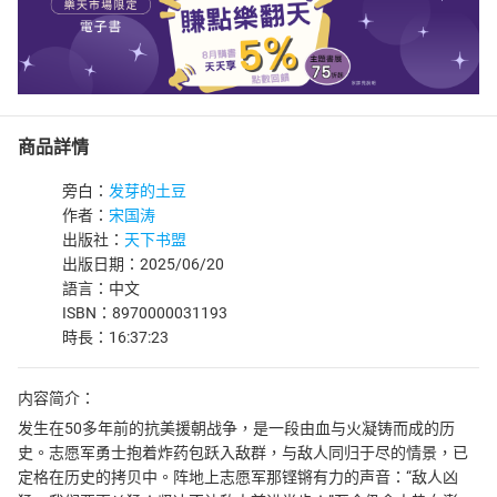
商品詳情
旁白：
发芽的土豆
作者：
宋国涛
出版社：
天下书盟
出版日期：2025/06/20
語言：中文
ISBN：8970000031193
時長：16:37:23
内容简介：
发生在50多年前的抗美援朝战争，是一段由血与火凝铸而成的历
史。志愿军勇士抱着炸药包跃入敌群，与敌人同归于尽的情景，已
定格在历史的拷贝中。阵地上志愿军那铿锵有力的声音：“敌人凶