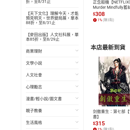
折，至8/31止
正念殺機【NETFLI
Murder Mindfully
發】【電子書】
308
【天下文化】理解今天，才能
$
預見明天。世界變局展，單本
1
%
(賺
3
點)
88折，至8/31止
【麥田出版】人文社科展，單
本85折，至8/29止
本店最新到貨
商業理財
文學小說
投資理財
人文社會
經濟/趨勢
歐美文學
心理勵志
財務/金融
日本文學
國際關係
付款方
漫畫/輕小說/圖文書
管理/領導
韓國文學
政治
心靈成長/情緒
ATM轉帳、信用卡
親子教養
職場工作術
華文文學
社會科學
人際關係
輕小說
剑傲重生：第七部【
書】
315
生活風格
成功法
經典文學
台灣/中國歷史
兩性關係
奇幻/科幻
教育現場
$
1
%
(賺
3
點)