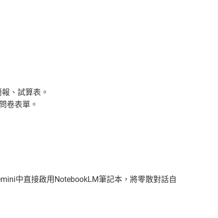
、簡報、試算表。
化問卷表單。
在Gemini中直接啟用NotebookLM筆記本，將零散對話自