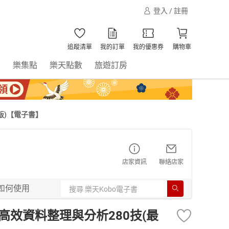
登入 / 註冊
追蹤清單
我的訂單
我的優惠券
購物車
書
樂集點
樂天點數
旅遊訂房
化版)【電子書】
店家資訊
聯絡店家
如何使用
LM高效資料整理與分析280技(最