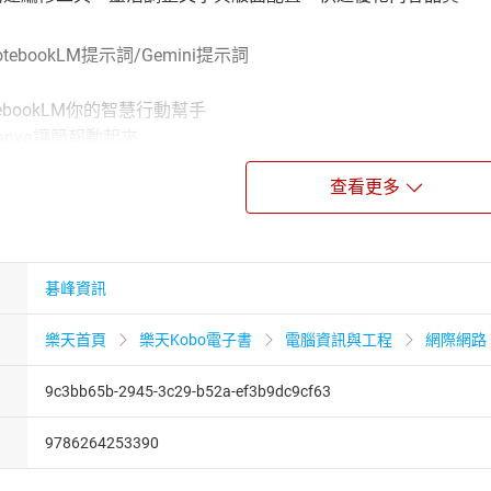
ebookLM提示詞/Gemini提示詞
ebookLM你的智慧行動幫手
anva讓簡報動起來
rok讓資訊圖表動起來
查看更多
充元件應用：網路資料一鍵匯入
充元件應用：打造專屬心智圖
i 3 × Nano Banana Pro打造可編輯高質感簡報
而是你的全方位AI智慧助手！
碁峰資訊
okLM × AI工具，涵蓋筆記管理、資料分析、影音摘要、問卷資訊
。從個人效率、職場工作流、學習研究到內容創作與生活應用，打
樂天首頁
樂天Kobo電子書
電腦資訊與工程
網際網路
的專屬AI知識庫
9c3bb65b-2945-3c29-b52a-ef3b9dc9cf63
okLM基礎操作、關鍵功能與最佳提問技巧，快速上手。
DF、網站、YouTube、圖片、錄音、LINE訊息、手寫筆記、G
9786264253390
探索來源×深度研究×心智圖
要、主題分類、核心概念與知識架構…等各式報告。