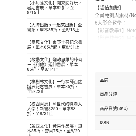
【小角落文化】閱來閱好玩，
【超值加贈】
暑期書展，單本82折，至
8/16止
全書範例與素材/Not
6大影音教學：
【大牌出版 x 一起來出版】全
書系，單本85折，至8/13止
【影音教學1】Not
【影音教學2】用C
【皇冠文化】東野圭吾紀念書
【影音教學3】用G
展，單本85折起，至8/31止
【影音教學4】擴
【啟動文化】翻轉思維的練習
【影音教學5】擴
－《利他》延伸書展，單本
【影音教學6】Gemin
85折，至8/14止
筆記不只是整理，
品牌
【橡樹林文化】一行禪師百歲
全面解析Notebo
誕辰紀念書展，單本85折，
至8/22止
行規劃與團隊協作
商品分類
＊智慧筆記：打造你
【校園書房】AI世代的職場大
商品貨號(SKU)
人學！新書$250、單本88
‧掌握Notebo
折，至8/31止
‧多模態資料解析：P
ISBN
【蓋亞文化】黃易作品展，單
＊資料分析升級：
本85折、套書75折，至8/20
‧一鍵生成完整摘
止