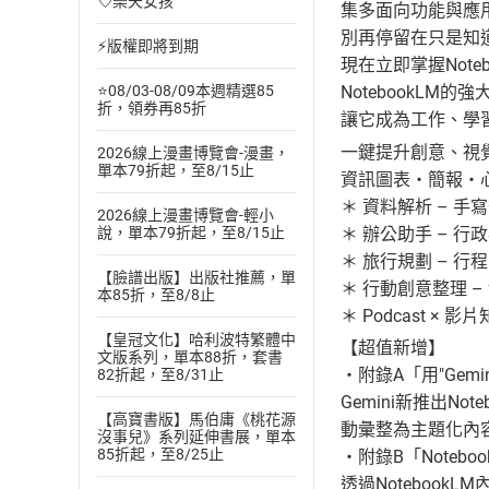
💘樂天女孩
集多面向功能與應
別再停留在只是知
⚡版權即將到期
現在立即掌握Note
NotebookL
⭐08/03-08/09本週精選85
折，領券再85折
讓它成為工作、學
一鍵提升創意、視
2026線上漫畫博覽會-漫畫，
單本79折起，至8/15止
資訊圖表‧簡報‧
＊ 資料解析 – 手
2026線上漫畫博覽會-輕小
＊ 辦公助手 – 
說，單本79折起，至8/15止
＊ 旅行規劃 – 
【臉譜出版】出版社推薦，單
＊ 行動創意整理 
本85折，至8/8止
＊ Podcast ×
【皇冠文化】哈利波特繁體中
【超值新增】
文版系列，單本88折，套書
‧附錄A「用"Gemin
82折起，至8/31止
Gemini新推出No
【高寶書版】馬伯庸《桃花源
動彙整為主題化內
沒事兒》系列延伸書展，單本
85折起，至8/25止
‧附錄B「Noteb
透過Noteboo