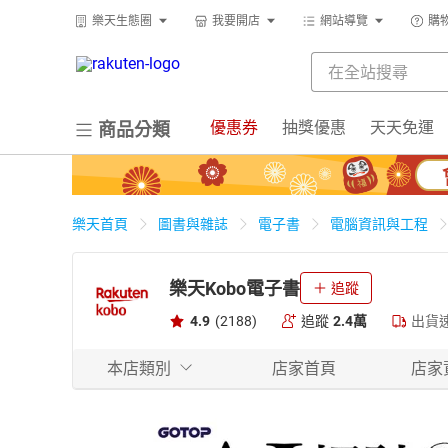
樂天生態圈
我要開店
網站導覽
購
優惠券
抽獎優惠
天天免運
商品分類
樂天首頁
圖書與雜誌
電子書
電腦資訊與工程
樂天Kobo電子書
追蹤
4.9
(2188)
追蹤
2.4萬
出貨
本店類別
店家首頁
店家