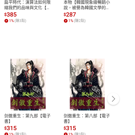
扁平時代：演算法如何限
本物【韓國現象級暢銷小
蛋白
縮我們的品味與文化【電
說，被譽為韓國文學的未
版）─
子書】
來】【電子書】
秘密
385
287
24
$
$
$
一本
1
%
(賺
3
點)
1
%
(賺
2
點)
1
%
客服資訊
豫期
服務時間：週一到週五 10:00-12:00、
易解
13:00-17:00 (國定假日及例假日休息)
剑傲重生：第九部【電子
剑傲重生：第八部【電子
潜水史
品性
客服電話：0080-1857077
書】
書】
andari
al) Sc
請參
客服信箱：
聯絡店家
315
315
13
$
$
$
r【電
1
%
(賺
3
點)
1
%
(賺
3
點)
1
%