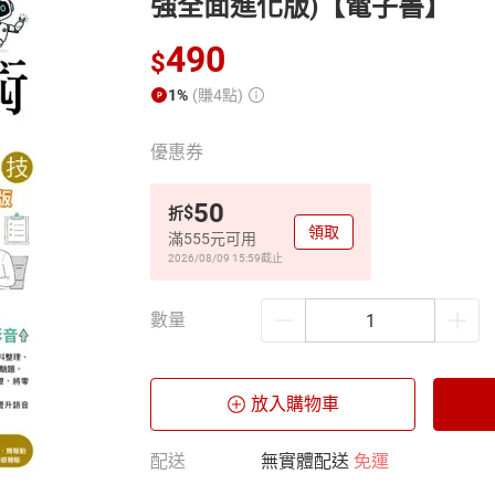
強全面進化版)【電子書】
490
$
1%
(賺4點)
優惠券
50
$
折
領取
滿555元可用
2026/08/09 15:59
截止
數量
放入購物車
配送
無實體配送
免運