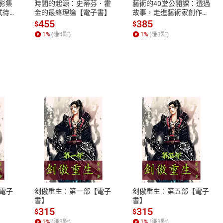
X影集
時間的起源：史蒂芬．霍
藝術的40堂公開課：透過
蓄弒待
金的最終理論【電子書】
故事，走進藝術家創作現
場，看藝術如何誕生、如
455
385
$
$
何形塑人類生活【電子
1
%
(賺
4
點)
1
%
(賺
3
點)
書】
式
退換貨規範
、LINE PAY、AFTEE
本店是否提供消費者保護法七日猶
之權利，遽消費者保護法及通訊交
電子
剑傲重生：第一部【電子
剑傲重生：第五部【電子
除權合理例外情事適用準則，依商
書】
書】
質各有不同規定。詳細退換貨說明
315
315
$
$
照各商品說明。
1
%
(賺
3
點)
1
%
(賺
3
點)