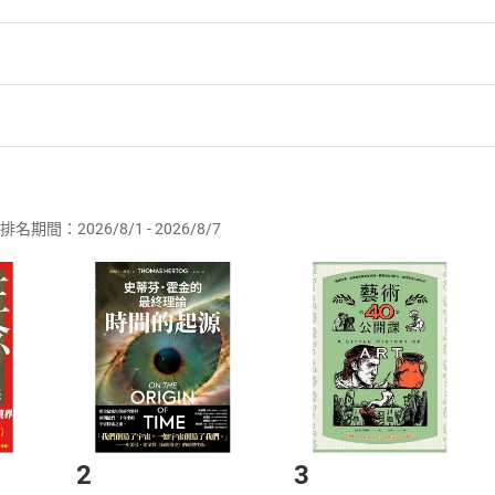
寫深度研究報告、題庫式學習指南、論文期刊引註格式整理。
×問卷×資訊圖表×團隊協作
、簡報與手寫筆記，取得會議逐字稿、重點與後續分工規劃。
與Google試算表資料分析到資訊圖表一次完成。
多人協作與版本同步，打造更流暢的智慧工作流。
者保護法
第
19
條第
1
項後段
暨
通訊交易解除權合理例外情事適用
力：從靈感到影音創作
供即為完成之線上服務，經消費者事先同意始提供。」 之商品
靈感筆記、主題企劃，一鍵生成內容大綱與行動建議。
識對談：支援Podcast雙人對話、單人解說與簡報式AI旁白
排名期間：2026/8/1 - 2026/8/7
訂購本店鋪之商品即代表知悉本店鋪所銷售之商品為電子書，屬
升級：行程×簡報×地圖整合
取電子書，不得請求退貨退款。
品
放入
購物車
登入
帳號
LINE訊息與個人偏好，智慧生成專屬行程。
欲取消訂單或辦理退貨時，請登入樂天市場，並於「我的訂單」
Shopping cart
Login
LM高質感簡報與Gamma AI簡報，讓你的想法精準呈現，提升視覺表
將依您的申請進行審核，待審核通過後將為您辦理退款事宜。
tebookLM App隨身筆記全面進化
市場須以整筆訂單為單位進行取消/退貨，恕無法以單支商品取消
如何開始使用？
你隨時匯入資料、產生摘要、建立學習卡與測驗，打造你的行動知識
.選擇閱讀載具
Step2.
2
3