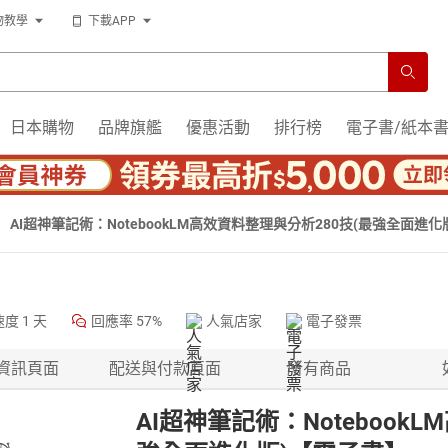
物教學
下載APP
日本購物
品牌旗艦
優惠活動
排行榜
電子書/紙本
AI超神筆記術：NotebookLM高效資料整理與分析280技(最強全面進
速度
1 天
回應率
57%
人氣店家
電子發票
資訊頁面
配送與付款頁面
所有商品
AI超神筆記術：Notebook