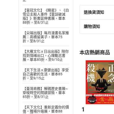
‧探索網路資源撰
【皇冠文化】《曉星》、《白
退換貨須知
＊職場新模式：會議
雪公主殺人事件【童話破滅
版】》新書延伸書展，單本
‧整併會議錄音檔
88折，至8/31止
‧GAS自動化問卷
購物須知
退換貨規定：
‧團隊筆記共享、
【尖端出版】每月漫畫名家推
(
一
)
依
消費
薦：高橋留美子，單本75
＊創意與內容生產
折，至8/31止
內容或一經提
‧行動裝置錄音、
購書須知
定。
【大雁文化 x 日出出版】陪你
本店熱銷商品
‧語音、影片摘要知
(
二
)
消費者
找到情緒出口，心理勵志書
展，單本85折，至9/10止
＊生活應用全方位
且已下載
/
存
挑選
商
‧ 整合旅遊資訊、
退貨方式：您
Choose
【天下生活 x 康健出版】享受
‧ Notebook
自己喜歡的生活，單本85
貨」，本店鋪
折，至9/15止
＊行動力大提升：No
請注意，樂天
購書後，
‧ 隨身App讓
【臺灣商務】解碼歷史書展~
穿梭時空的閱讀冒險，單本
85折，至8/31止
Step1
【天下文化】重新定義你的價
1
值，職場升級展，單本88