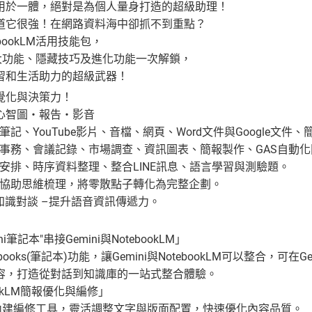
用於一體，絕對是為個人量身打造的超級助理！
道它很強！在網路資料海中卻抓不到重點？
bookLM活用技能包，
M的強大功能、隱藏技巧及進化功能一次解鎖，
習和生活助力的超級武器！
覺化與決策力！
心智圖‧報告‧影音
寫筆記、YouTube影片、音檔、網頁、Word文件與Google文件
行政事務、會議記錄、市場調查、資訊圖表、簡報製作、GAS自動
行程安排、時序資料整理、整合LINE訊息、語言學習與測驗題。
– 協助思維梳理，將零散點子轉化為完整企劃。
 影片知識對談 –提升語音資訊傳遞力。
i筆記本"串接Gemini與NotebookLM」
tebooks(筆記本)功能，讓Gemini與NotebookLM可以整合，可
容，打造從對話到知識庫的一站式整合體驗。
ookLM簡報優化與編修」
kLM內建編修工具，靈活調整文字與版面配置，快速優化內容品質。