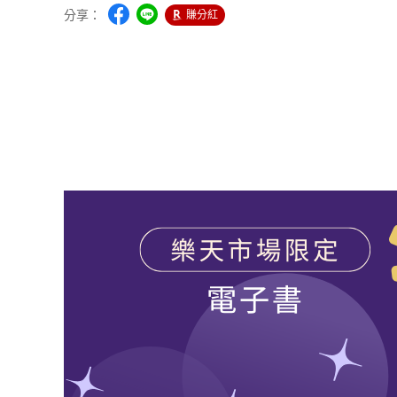
分享：
賺分紅