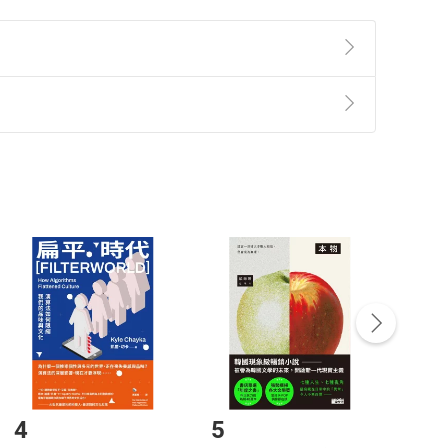
準則
第
2
條第
5
款之規定，「非以有形媒介提供之數位
，不適用消保法第
19
條第
1
項七日內無條件退貨之規
影片，快速強化資訊吸收與傳遞。
非以有形媒介提供之數位內容，消費者同意若訂購後
付款
方式
完成
訂單
中點選「瀏覽訂單明細」
>
「申請取消訂單
/
退
Payment
Complete
達力！
/退貨。
中心。
登入帳號，下載書籍後看書
4
5
6