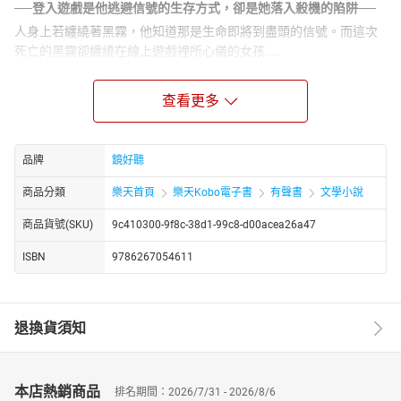
──登入遊戲是他逃避信號的生存方式，卻是她落入殺機的陷阱──
人身上若纏繞著黑霧，他知道那是生命即將到盡頭的信號。而這次
死亡的黑霧卻纏繞在線上遊戲裡所心儀的女孩……
二十歲時，陳信瀚出了一場車禍。從此他竟有了異能，知道哪些人
即將走向死亡：醫院裡的老人、捷運站裡的高中生、學校的教授與
查看更多
學長；在這些人身亡以前，陳信瀚都在他們身上看見了黑霧──代表
死亡的「信號」。
那日傍晚，陳信翰看見被黑霧纏繞的主管，卻錯失挽回的機會；他
品牌
鏡好聽
從此害怕出門，藉著線上遊戲遠離日常，並在遊戲中喜歡上貼心且
商品分類
樂天首頁
樂天Kobo電子書
有聲書
文學小說
善於傾聽的夕梨。
某天，夕梨再三央求見面，陳信瀚強打起精神赴約，卻在臨別之際
商品貨號(SKU)
9c410300-9f8c-38d1-99c8-d00acea26a47
看見黑霧從夕梨身上竄出──陳信瀚眼睜睜地看著夕梨搭上列車遠
ISBN
9786267054611
去，他只能回到遊戲中，試圖阻止夕梨與疑似男友身分的玩家接
觸：那可能就是讓她身陷危險的原因。
陳信瀚想起自己曾意外進入主管的黑霧中，進而目睹了兇手。
退換貨須知
究竟是誰讓夕梨身陷危險？若想看清楚兇手的臉孔，陳信瀚就得克
服心中經年的恐懼，也就是推開房門，走向人群……
名人推薦
本店熱銷商品
排名期間：2026/7/31 - 2026/8/6
宋尚緯｜作家、李律｜作家（《顯示更多》作者）、施文彬｜社團