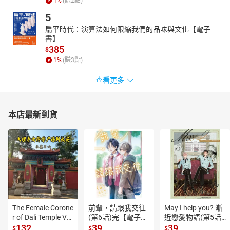
1
%
(賺
2
點)
5
扁平時代：演算法如何限縮我們的品味與文化【電子
書】
385
$
1
%
(賺
3
點)
查看更多
本店最新到貨
The Female Corone
前輩，請跟我交往
May I help you? 漸
r of Dali Temple Vo
(第6話)完【電子
近戀愛物語(第5話)
l.6【有聲書】
書】
【電子書】
132
39
39
$
$
$