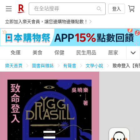
登入
立即加入樂天會員，讓您邊購物邊賺點數！
購物網分類
免運
美食
保健
民生用品
居家
3C
樂天首頁
圖書與雜誌
有聲書
文學小說
致命登入【有
天天免運
美食蛋糕
養生保健
民生用品
居家生活
3C家電
運動休閒
親子玩具
女裝
男裝
化妝保養
情趣用品