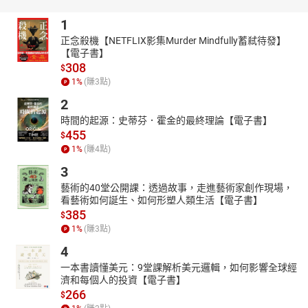
法人臺灣電競協會理事長/音樂唱作人、梁世佑｜U-ACG 創辦人、崑
1
崙｜殺人系小說家、蔡宇哲｜哇賽心理學創辦人兼總編輯、蔡依橙
正念殺機【NETFLIX影集Murder Mindfully蓄弒待發】
｜陪你看國際新聞 創辦人
【電子書】
==========
308
$
授權出版社：鏡文學
1
%
(賺
3
點)
錄製單位：鏡好聽團隊
2
【作者簡介】
時間的起源：史蒂芬．霍金的最終理論【電子書】
455
吳曉樂
$
1
%
(賺
4
點)
居於台中。喜歡鸚鵡。著有《你的孩子不是你的孩子》、《上流兒
童》、《可是我偏偏不喜歡》、《我們沒有祕密》。
3
【主播簡介】
藝術的40堂公開課：透過故事，走進藝術家創作現場，
看藝術如何誕生、如何形塑人類生活【電子書】
蘇郁翔
385
$
畢業於國立台灣大學戲劇學系，目前為自由接案者，有演員、模特
1
%
(賺
3
點)
兒、配音等經歷。
4
於2020年加入【鏡好聽學院】擔任聲音主播，投入有聲書錄製。在
一本書讀懂美元：9堂課解析美元邏輯，如何影響全球經
鏡好聽的有聲書作品有《Ring of the Day》（鏡文學）、《老雜時
濟和每個人的投資【電子書】
代》（遠流）、《延平北路十段再進去的李姓人家》（鏡文學）、
266
$
《火來了，快跑》（寶瓶文化）、《致命登入》（鏡文學）。