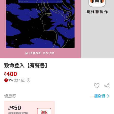
日本購物
電子/紙本書
HOT
致命登入【有聲書】
400
$
1%
(賺4點)
優惠券
一鍵全領
50
$
折
領取
滿555元可用