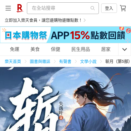
登入
立即加入樂天會員，讓您邊購物邊賺點數！
購物網分類
免運
美食
保健
民生用品
居家
3C
樂天首頁
圖書與雜誌
有聲書
文學小說
斩月（第5部
天天免運
美食蛋糕
養生保健
民生用品
居家生活
3C家電
運動休閒
親子玩具
女裝
男裝
化妝保養
情趣用品