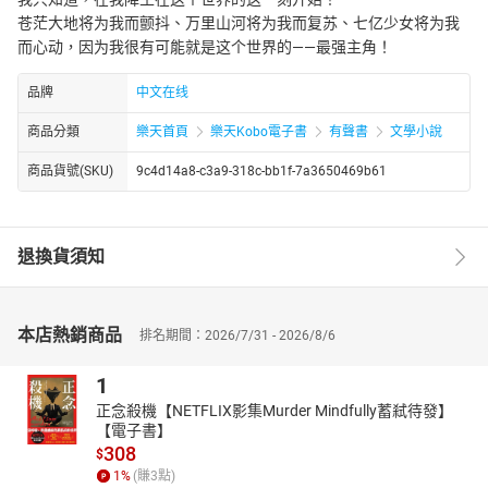
苍茫大地将为我而颤抖、万里山河将为我而复苏、七亿少女将为我
而心动，因为我很有可能就是这个世界的——最强主角！
品牌
中文在线
商品分類
樂天首頁
樂天Kobo電子書
有聲書
文學小說
商品貨號(SKU)
9c4d14a8-c3a9-318c-bb1f-7a3650469b61
退換貨須知
本店熱銷商品
排名期間：2026/7/31 - 2026/8/6
1
正念殺機【NETFLIX影集Murder Mindfully蓄弒待發】
【電子書】
308
$
1
%
(賺
3
點)