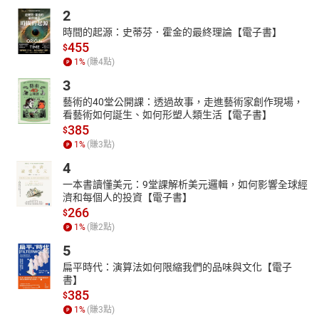
2
時間的起源：史蒂芬．霍金的最終理論【電子書】
455
$
1
%
(賺
4
點)
3
藝術的40堂公開課：透過故事，走進藝術家創作現場，
看藝術如何誕生、如何形塑人類生活【電子書】
385
$
1
%
(賺
3
點)
4
一本書讀懂美元：9堂課解析美元邏輯，如何影響全球經
濟和每個人的投資【電子書】
266
$
1
%
(賺
2
點)
5
扁平時代：演算法如何限縮我們的品味與文化【電子
書】
385
$
1
%
(賺
3
點)