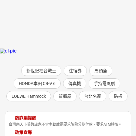
新世紀福音戰士
住宿券
馬頭魚
HONDA本田 CR-V 6
傳真機
手持電風扇
LOEWE Hammock
貨櫃屋
台北名產
砧板
防詐騙提醒
台灣樂天市場與店家不會主動致電要求解除分期付款、要求ATM轉帳。
政策宣導