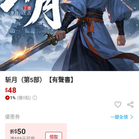
日本購物
電子/紙本書
HOT
斩月（第5部）【有聲書】
48
$
1%
(賺0點)
優惠券
一鍵全領
50
$
折
領取
滿555元可用