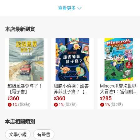
查看更多
本店最新到貨
超級風暴登陸了！
細胞小偵探：誰害
Minecraft麥塊世界
【電子書】
菲菲肚子痛？【電
大冒險1：當個創世
子書】
神！【電子書】
360
360
285
$
$
$
1
%
(賺
3
點)
1
%
(賺
3
點)
1
%
(賺
2
點)
本店相關類別
文學小說
有聲書