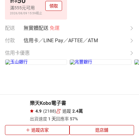
50
$
折
領取
滿555元可用
2026/08/09 15:59
截止
配送
無實體配送
免運
付款
信用卡／LINE Pay／AFTEE／ATM
信用卡優惠
樂天Kobo電子書
4.9
(2188)
追蹤
2.4萬
出貨速度
1 天
回應率
57%
追蹤店家
逛店舖