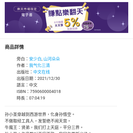
商品詳情
旁白：
安少白
,
山河朵朵
作者：
我气化三清
出版社：
中文在线
出版日期：2021/12/30
語言：中文
ISBN：7590600004018
時長：07:04:19
孙小圣穿越到西游世界，化身孙悟空。
不做取经工具人，发誓绝不闹天宫。
牛魔王：贤弟，我们打上天庭，平分三界。