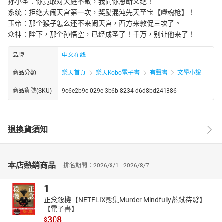
孙小圣：你竟敢对天庭不敬，我同你恩断义绝！
系统：拒绝大闹天宫第一次，奖励混沌先天至宝【噬魂枪】！
玉帝：那个猴子怎么还不来闹天宫，西方来敦促三次了。
众神：陛下，那个孙悟空，已经成圣了！千万，别让他来了！
品牌
中文在线
商品分類
樂天首頁
樂天Kobo電子書
有聲書
文學小說
商品貨號(SKU)
9c6e2b9c-029e-3b6b-8234-d6d8bd241886
退換貨須知
本店熱銷商品
排名期間：2026/8/1 - 2026/8/7
1
正念殺機【NETFLIX影集Murder Mindfully蓄弒待發】
【電子書】
308
$