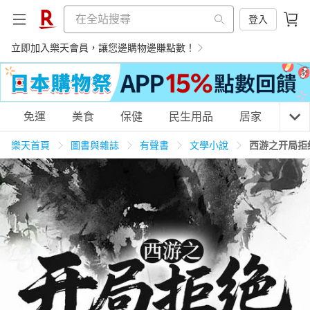
登入
立即加入樂天會員，讓您邊購物邊賺點數！
購物網分類
免運
美食
保健
民生用品
居家
3C
樂天首頁
圖書與雜誌
有聲書
文學小說
西游之开局拒
天天免運
美食蛋糕
養生保健
民生用品
居家生活
3C家電
運動休閒
親子玩具
女裝
男裝
化妝保養
情趣用品