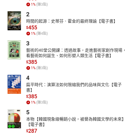
1
%
(賺
3
點)
2
時間的起源：史蒂芬．霍金的最終理論【電子書】
455
$
1
%
(賺
4
點)
3
藝術的40堂公開課：透過故事，走進藝術家創作現場，
看藝術如何誕生、如何形塑人類生活【電子書】
385
$
1
%
(賺
3
點)
4
扁平時代：演算法如何限縮我們的品味與文化【電子
書】
385
$
1
%
(賺
3
點)
5
本物【韓國現象級暢銷小說，被譽為韓國文學的未來】
【電子書】
287
$