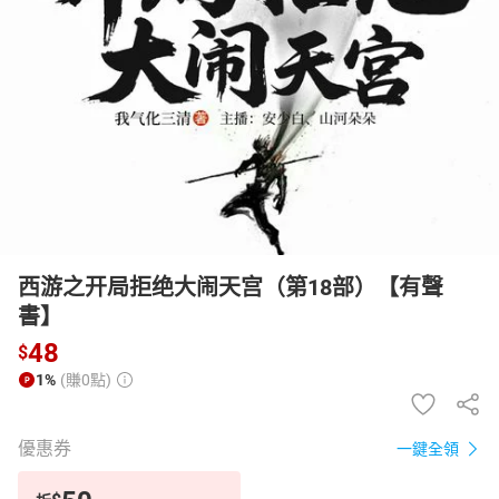
日本購物
電子/紙本書
HOT
西游之开局拒绝大闹天宫（第18部）【有聲
書】
48
$
1%
(賺0點)
優惠券
一鍵全領