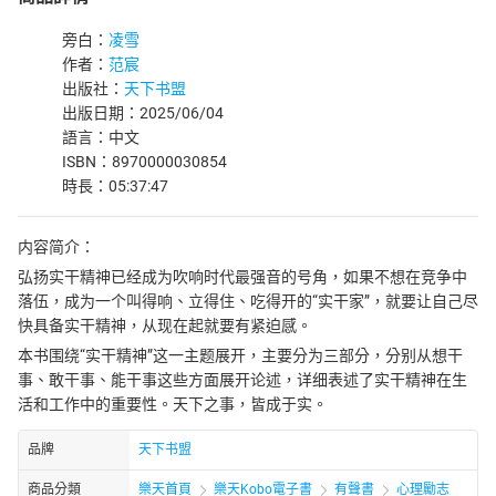
旁白：
凌雪
作者：
范宸
出版社：
天下书盟
出版日期：2025/06/04
語言：中文
ISBN：8970000030854
時長：05:37:47
内容简介：
弘扬实干精神已经成为吹响时代最强音的号角，如果不想在竞争中
落伍，成为一个叫得响、立得住、吃得开的“实干家”，就要让自己尽
快具备实干精神，从现在起就要有紧迫感。
本书围绕“实干精神”这一主题展开，主要分为三部分，分别从想干
事、敢干事、能干事这些方面展开论述，详细表述了实干精神在生
活和工作中的重要性。天下之事，皆成于实。
品牌
天下书盟
商品分類
樂天首頁
樂天Kobo電子書
有聲書
心理勵志