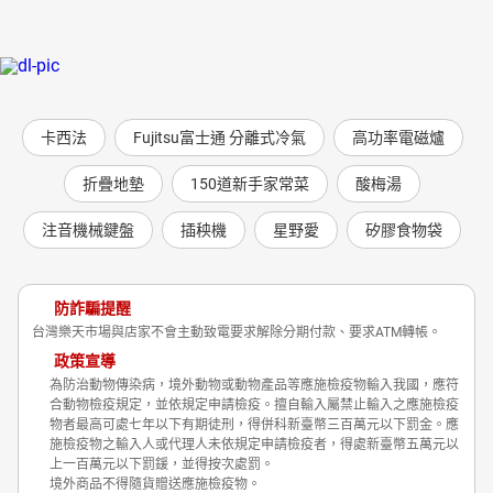
卡西法
Fujitsu富士通 分離式冷氣
高功率電磁爐
折疊地墊
150道新手家常菜
酸梅湯
注音機械鍵盤
插秧機
星野愛
矽膠食物袋
防詐騙提醒
台灣樂天市場與店家不會主動致電要求解除分期付款、要求ATM轉帳。
政策宣導
為防治動物傳染病，境外動物或動物產品等應施檢疫物輸入我國，應符
合動物檢疫規定，並依規定申請檢疫。擅自輸入屬禁止輸入之應施檢疫
物者最高可處七年以下有期徒刑，得併科新臺幣三百萬元以下罰金。應
施檢疫物之輸入人或代理人未依規定申請檢疫者，得處新臺幣五萬元以
上一百萬元以下罰鍰，並得按次處罰。
境外商品不得隨貨贈送應施檢疫物。