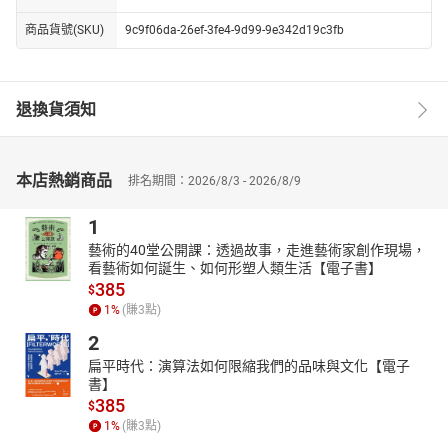
商品貨號(SKU)
9c9f06da-26ef-3fe4-9d99-9e342d19c3fb
退換貨須知
本店熱銷商品
排名期間：2026/8/3 - 2026/8/9
1
藝術的40堂公開課：透過故事，走進藝術家創作現場，
看藝術如何誕生、如何形塑人類生活【電子書】
385
$
1
%
(賺
3
點)
2
扁平時代：演算法如何限縮我們的品味與文化【電子
書】
385
$
1
%
(賺
3
點)