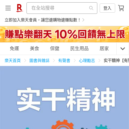
登入
立即加入樂天會員，讓您邊購物邊賺點數！
購物網分類
免運
美食
保健
民生用品
居家
3C
樂天首頁
圖書與雜誌
有聲書
心理勵志
实干精神【有
天天免運
美食蛋糕
養生保健
民生用品
居家生活
3C家電
運動休閒
親子玩具
女裝
男裝
化妝保養
情趣用品