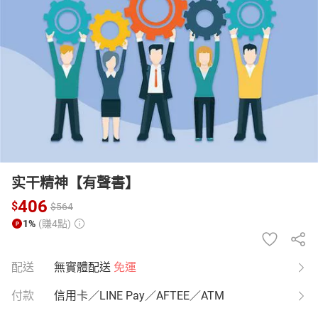
日本購物
電子/紙本書
HOT
实干精神【有聲書】
406
$
$
564
1%
(賺4點)
配送
無實體配送
免運
付款
信用卡／LINE Pay／AFTEE／ATM