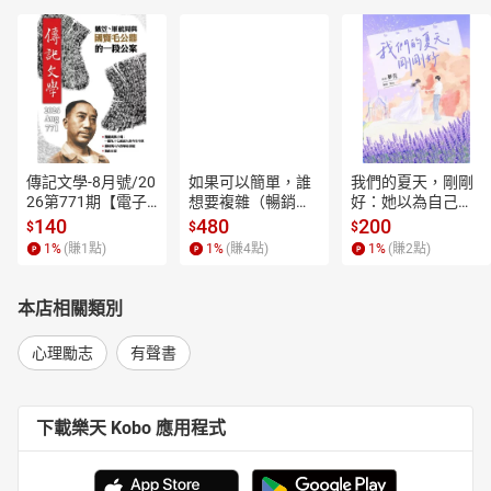
傳記文學-8月號/20
如果可以簡單，誰
我們的夏天，剛剛
26第771期【電子
想要複雜（暢銷經
好：她以為自己只
書】
典新編版）【電子
是逃離一段失敗的
140
480
200
$
$
$
書】
愛，卻在薰衣草盛
1
%
(賺
1
點)
1
%
(賺
4
點)
1
%
(賺
2
點)
開的山裡，重新學
會愛人，也學會把
自己留在幸福裡。
本店相關類別
【電子書】
心理勵志
有聲書
下載樂天 Kobo 應用程式