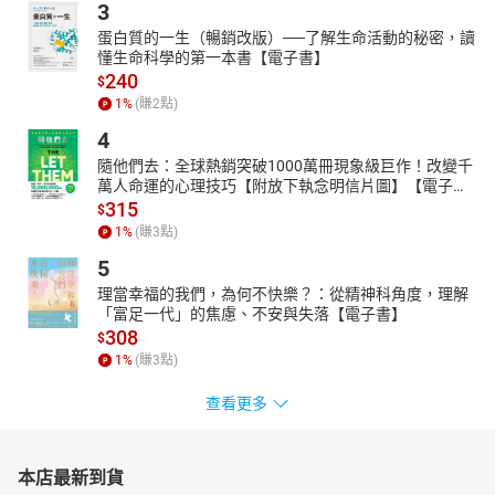
3
蛋白質的一生（暢銷改版）──了解生命活動的秘密，讀
懂生命科學的第一本書【電子書】
240
$
1
%
(賺
2
點)
4
隨他們去：全球熱銷突破1000萬冊現象級巨作！改變千
萬人命運的心理技巧【附放下執念明信片圖】【電子
書】
315
$
1
%
(賺
3
點)
5
理當幸福的我們，為何不快樂？：從精神科角度，理解
「富足一代」的焦慮、不安與失落【電子書】
308
$
1
%
(賺
3
點)
查看更多
本店最新到貨