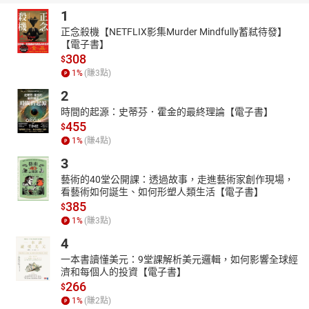
1
正念殺機【NETFLIX影集Murder Mindfully蓄弒待發】
【電子書】
308
$
1
%
(賺
3
點)
2
時間的起源：史蒂芬．霍金的最終理論【電子書】
455
$
1
%
(賺
4
點)
3
藝術的40堂公開課：透過故事，走進藝術家創作現場，
看藝術如何誕生、如何形塑人類生活【電子書】
385
$
1
%
(賺
3
點)
4
一本書讀懂美元：9堂課解析美元邏輯，如何影響全球經
濟和每個人的投資【電子書】
266
$
1
%
(賺
2
點)