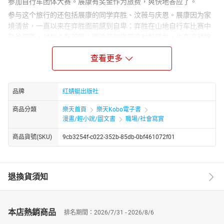
参加自行车团体大赛。展康有奖金作为旅费，爽快地答应了。
参与这个旅行的还包括展康的同学弈胜、汶薇与庆恩。展康因为家
境清贫，一直以来在弈胜面前感到自卑；弈胜在山地自行车比赛中
败给展康，对他心存芥蒂；而汶薇与庆恩这对好朋友，也在这趟旅
途上面临友情的考验。
查看更多
这一路上状况连连，四名少年个性迥异，面对问题时有着不同的想
法、态度，往往难以达成共识，彼此的矛盾一天天加深，满腹的热
情逐渐冷却。虽然走在同一条路上，彼此却渐行渐远。他们要克服
品牌
红蜻蜓出版社
的，不只是255公里的骑行，更是四人之间的距离……
商品分類
樂天首頁
樂天Kobo電子書
漫畫/輕小說/圖文書
職場/社會寫實
商品貨號(SKU)
9cb3254f-c022-352b-85db-0bf461072f01
退換貨須知
本店熱銷商品
排名期間：2026/7/31 - 2026/8/6