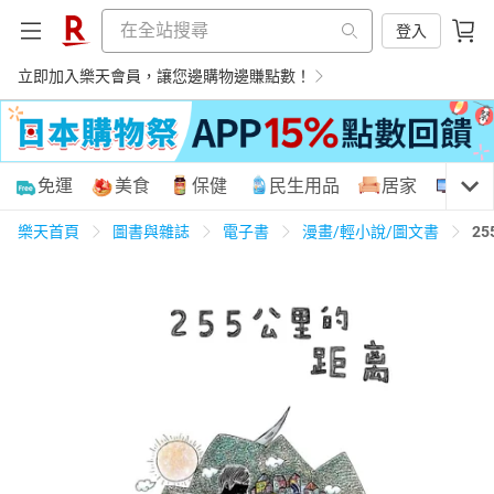
登入
立即加入樂天會員，讓您邊購物邊賺點數！
購物網分類
免運
美食
保健
民生用品
居家
3C
樂天首頁
圖書與雜誌
電子書
漫畫/輕小說/圖文書
2
天天免運
美食蛋糕
養生保健
民生用品
居家生活
3C家電
運動休閒
親子玩具
女裝
男裝
化妝保養
情趣用品