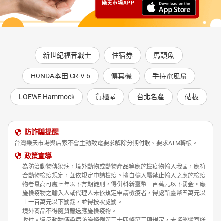
新世紀福音戰士
住宿券
馬頭魚
HONDA本田 CR-V 6
傳真機
手持電風扇
LOEWE Hammock
貨櫃屋
台北名產
砧板
防詐騙提醒
台灣樂天市場與店家不會主動致電要求解除分期付款、要求ATM轉帳。
政策宣導
為防治動物傳染病，境外動物或動物產品等應施檢疫物輸入我國，應符
合動物檢疫規定，並依規定申請檢疫。擅自輸入屬禁止輸入之應施檢疫
物者最高可處七年以下有期徒刑，得併科新臺幣三百萬元以下罰金。應
施檢疫物之輸入人或代理人未依規定申請檢疫者，得處新臺幣五萬元以
上一百萬元以下罰鍰，並得按次處罰。
境外商品不得隨貨贈送應施檢疫物。
收件人違反動物傳染病防治條例第三十四條第三項規定，未將郵遞寄送