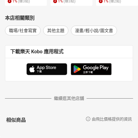
1
%
(賺
3
點)
1
%
(賺
3
點)
1
%
(賺
2
點)
本店相關類別
職場/社會寫實
其他主題
漫畫/輕小說/圖文書
下載樂天 Kobo 應用程式
繼續逛其他店舖
相似商品
由飛比價格提供的資訊