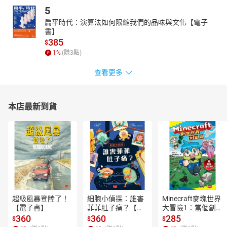
5
扁平時代：演算法如何限縮我們的品味與文化【電子
書】
385
$
1
%
(賺
3
點)
查看更多
本店最新到貨
超級風暴登陸了！
細胞小偵探：誰害
Minecraft麥塊世界
【電子書】
菲菲肚子痛？【電
大冒險1：當個創世
子書】
神！【電子書】
360
360
285
$
$
$