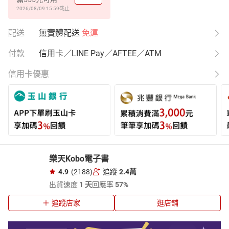
2026/08/09 15:59
截止
配送
無實體配送
免運
付款
信用卡／LINE Pay／AFTEE／ATM
信用卡優惠
樂天Kobo電子書
4.9
(2188)
追蹤
2.4萬
出貨速度
1 天
回應率
57%
追蹤店家
逛店舖