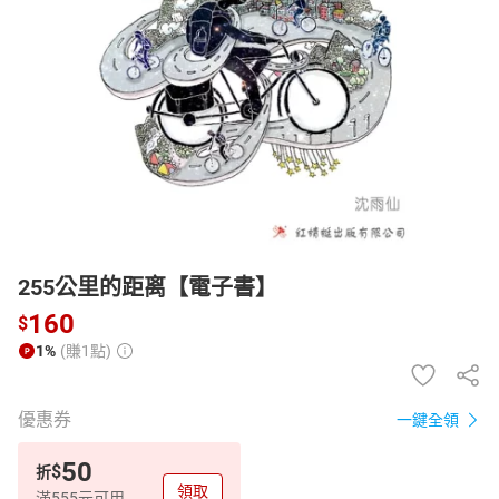
日本購物
電子/紙本書
HOT
255公里的距离【電子書】
160
$
1%
(賺1點)
優惠券
一鍵全領
50
$
折
領取
滿555元可用