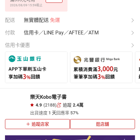
2026/08/09 15:59
截止
配送
無實體配送
免運
付款
信用卡／LINE Pay／AFTEE／ATM
信用卡優惠
樂天Kobo電子書
4.9
(2188)
追蹤
2.4萬
出貨速度
1 天
回應率
57%
追蹤店家
逛店舖