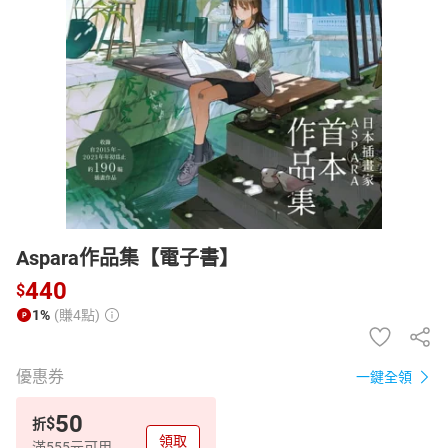
日本購物
電子/紙本書
HOT
Aspara作品集【電子書】
440
$
1%
(賺4點)
優惠券
一鍵全領
50
$
折
領取
滿555元可用