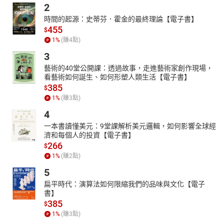
2
時間的起源：史蒂芬．霍金的最終理論【電子書】
455
$
1
%
(賺
4
點)
3
藝術的40堂公開課：透過故事，走進藝術家創作現場，
看藝術如何誕生、如何形塑人類生活【電子書】
385
$
1
%
(賺
3
點)
4
一本書讀懂美元：9堂課解析美元邏輯，如何影響全球經
濟和每個人的投資【電子書】
266
$
1
%
(賺
2
點)
5
扁平時代：演算法如何限縮我們的品味與文化【電子
書】
385
$
1
%
(賺
3
點)