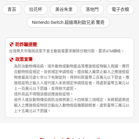
青苔
拉花杯
美谷朱里
落地門
電子衣櫥
Nintendo Switch 超級瑪利歐兄弟 驚奇
防詐騙提醒
台灣樂天市場與店家不會主動致電要求解除分期付款、要求ATM轉帳。
政策宣導
為防治動物傳染病，境外動物或動物產品等應施檢疫物輸入我國，應符
合動物檢疫規定，並依規定申請檢疫。擅自輸入屬禁止輸入之應施檢疫
物者最高可處七年以下有期徒刑，得併科新臺幣三百萬元以下罰金。應
施檢疫物之輸入人或代理人未依規定申請檢疫者，得處新臺幣五萬元以
上一百萬元以下罰鍰，並得按次處罰。
境外商品不得隨貨贈送應施檢疫物。
收件人違反動物傳染病防治條例第三十四條第三項規定，未將郵遞寄送
輸入之應施檢疫物送交輸出入動物檢疫機關銷燬者，處新臺幣三萬元以
上十五萬元以下罰鍰。