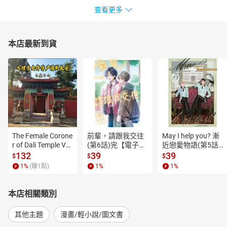
查看更多
本店最新到貨
The Female Corone
前輩，請跟我交往
May I help you? 漸
r of Dali Temple Vo
(第6話)完【電子
近戀愛物語(第5話)
l.6【有聲書】
書】
【電子書】
132
39
39
$
$
$
1
%
(賺
1
點)
1
%
1
%
本店相關類別
其他主題
漫畫/輕小說/圖文書