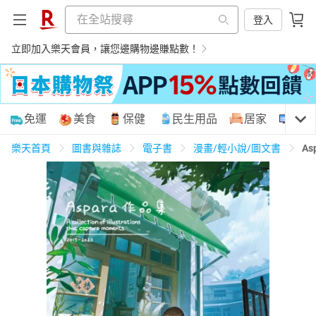
登入
立即加入樂天會員，讓您邊購物邊賺點數！
購物網分類
免運
美食
保健
民生用品
居家
3C
樂天首頁
圖書與雜誌
電子書
漫畫/輕小說/圖文書
A
天天免運
美食蛋糕
養生保健
民生用品
居家生活
3C家電
運動休閒
親子玩具
女裝
男裝
化妝保養
情趣用品