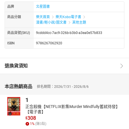
品牌
北星圖書
商品分類
樂天首頁
樂天Kobo電子書
漫畫/輕小說/圖文書
其他主題
商品貨號(SKU)
9cddd4cc-7ac9-326b-b3b0-a3ea0e57b833
ISBN
9786267062920
退換貨須知
本店熱銷商品
排名期間：2026/7/31 - 2026/8/6
1
正念殺機【NETFLIX影集Murder Mindfully蓄弒待發】
【電子書】
308
$
1
%
(賺
3
點)