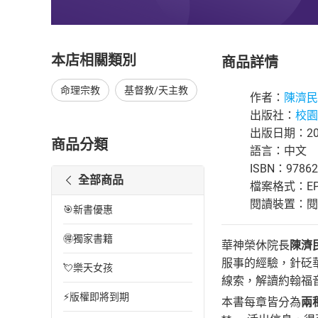
本店相關類別
商品詳情
命理宗教
基督教/天主教
作者：
陳濟民
出版社：
校園
出版日期：202
商品分類
語言：中文
ISBN：97862
全部商品
檔案格式：EP
閱讀裝置：閱讀器
🎯新書優惠
🉐獨家書籍
華神榮休院長
陳濟
服事的經驗，針砭
💘樂天女孩
線索，解讀約翰福
⚡版權即將到期
本書每章皆分為
兩