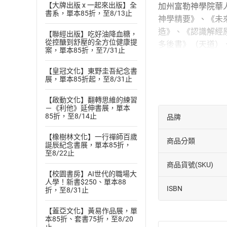
【大牌出版 x 一起來出版】全
加州富勒神學院華人
書系，單本85折，至8/13止
神學精要》、《未
造》、《認識解經
【聯經出版】吃好油降血糖，
從控醣到舒壓的全方位健康提
多後書》（天道）
案，單本85折，至7/31止
或許
這是你或身邊
【皇冠文化】東野圭吾紀念書
熱，走火入魔？
展，單本85折起，至8/31止
或許
這是你或身邊
父」，所以敬拜「
【啟動文化】翻轉思維的練習
－《利他》延伸書展，單本
如果
這就是你的情
85折，至8/14止
品牌
【橡樹林文化】一行禪師百歲
商品分類
誕辰紀念書展，單本85折，
至8/22止
商品貨號(SKU)
【校園書房】AI世代的職場大
人學！新書$250、單本88
ISBN
折，至8/31止
【蓋亞文化】黃易作品展，單
本85折、套書75折，至8/20