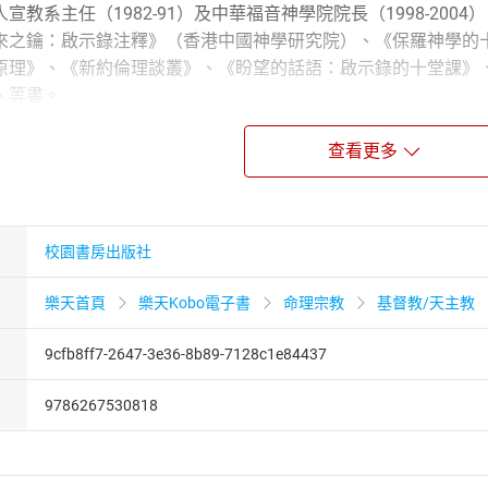
宣教系主任（1982-91）及中華福音神學院院長（1998-200
來之鑰：啟示錄注釋》（香港中國神學研究院）、《保羅神學的
原理》、《新約倫理談叢》、《盼望的話語：啟示錄的十堂課》
、等書。
親友的懷疑： 信耶穌和拜菩薩有什麼不一樣？ 宗教都是勸人為
查看更多
親友的信念： 「重生」就是「重新做人，改過向善」。 「信」
誠心誠意」就好。
況，請翻開本書，跟隨陳濟民老師，為你的疑惑在約翰福音中找
校園書房出版社
樂天首頁
樂天Kobo電子書
命理宗教
基督教/天主教
9cfb8ff7-2647-3e36-8b89-7128c1e84437
9786267530818