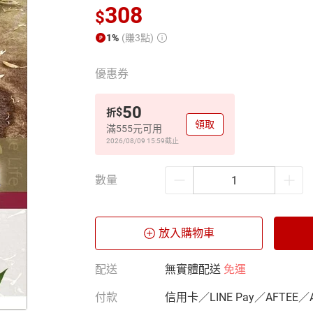
308
$
1%
(賺3點)
優惠券
50
$
折
領取
滿555元可用
2026/08/09 15:59
截止
數量
放入購物車
配送
無實體配送
免運
付款
信用卡／LINE Pay／AFTEE／