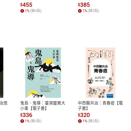
場，看藝術如何誕生、如
455
385
$
$
何形塑人類生活【電子
1
%
(賺
4
點)
1
%
(賺
3
點)
書】
式
退換貨規範
、LINE PAY、AFTEE
本店是否提供消費者保護法七日猶
之權利，遽消費者保護法及通訊交
治思
鬼島．鬼導：臺灣靈異大
中西醫共治：青春痘【電
除權合理例外情事適用準則，依商
小事【電子書】
子書】
質各有不同規定。詳細退換貨說明
336
320
$
$
照各商品說明。
1
%
(賺
3
點)
1
%
(賺
3
點)
詳細說明