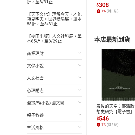
折，至8/31止
發】【電子書】
308
$
1
%
(賺
3
點)
【天下文化】理解今天，才能
預見明天。世界變局展，單本
88折，至8/31止
【麥田出版】人文社科展，單
本店最新到貨
本85折，至8/29止
商業理財
文學小說
投資理財
人文社會
經濟/趨勢
歐美文學
付款方
心理勵志
財務/金融
日本文學
國際關係
ATM轉帳、信用卡
漫畫/輕小說/圖文書
管理/領導
韓國文學
政治
心靈成長/情緒
最後的天空：臺灣政
想史研究【電子書】
親子教養
職場工作術
華文文學
社會科學
人際關係
輕小說
546
$
1
%
(賺
5
點)
生活風格
成功法
經典文學
台灣/中國歷史
兩性關係
奇幻/科幻
教育現場