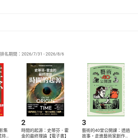
者保護法
第
19
條第
1
項後段
暨
通訊交易解除權合理例外情事適用
供即為完成之線上服務，經消費者事先同意始提供。」 之商品
排名期間：2026/7/31 - 2026/8/6
訂購本店鋪之商品即代表知悉本店鋪所銷售之商品為電子書，屬
取電子書，不得請求退貨退款。
品
放入
購物車
登入
帳號
欲取消訂單或辦理退貨時，請登入樂天市場，並於「我的訂單」
Shopping cart
Login
將依您的申請進行審核，待審核通過後將為您辦理退款事宜。
市場須以整筆訂單為單位進行取消/退貨，恕無法以單支商品取消
如何開始使用？
.選擇閱讀載具
Step2.
2
3
X影集
時間的起源：史蒂芬．霍
藝術的40堂公開課：透過
蓄弒待
金的最終理論【電子書】
故事，走進藝術家創作現