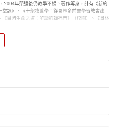
4），2004年榮退後仍教學不輟。著作等身，計有《新約
十堂課》、《十架牧養學：從哥林多前書學習教會建
、《目睹生命之道：解讀約翰福音》（校園）、《哥林
善，為什麼非要信耶穌不可？ 信教可以，但何必那樣狂
就是「因信稱義」。 既然耶穌說「要用心靈和誠實拜
到答案，為你的信仰在約翰福音上重鑄根基。