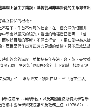
這基礎上發生了錯誤，基督徒與非基督徒的生命都會出
好建立信仰的根柢。
上不居下、作首不作尾的社會，在一個充滿仇恨而非
從中學會以屬天的眼光，看出約翰福音已指明：「信」
！而約翰目睹的耶穌，不僅言行合一，更在愛中為人捨
始，歷世歷代作出真正有力見證的信徒，莫不是效法基
反映出經文的深度，並根據長年在港、台、英、美牧養
陳濟民老師，學習如何梳理經文的上下文脈，找到關鍵
解讀」**──細察經文，讀出信息。 **「道在生活」
敏神學院道碩、神碩學位，以及英國曼徹斯特大學哲學
港中國神學研究院講師及教務主任（1978-82）、