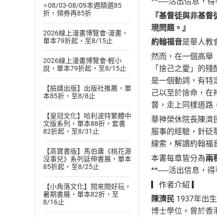
**──活出信息，
⭐08/03-08/09本週精選85
折，領券再85折
『基督徒與非基督
現問題。』
2026線上漫畫博覽會-漫畫，
單本79折起，至8/15止
約翰福音
是華人教
然而，在一個高舉
2026線上漫畫博覽會-輕小
「捨己之愛」的殘
說，單本79折起，至8/15止
是一個動詞，有特
【臉譜出版】出版社推薦，單
己以至於捨命，在
本85折，至8/8止
督，走上同樣道路
【皇冠文化】哈利波特繁體中
華神榮休院長陳濟
文版系列，單本88折，套書
服事的經驗，針砭
82折起，至8/31止
線索，解讀約翰福
【高寶書版】馬伯庸《桃花源
本書每章皆分為
兩
沒事兒》系列延伸書展，單本
85折起，至8/25止
**──活出信息，
▎作者介紹 ▎
【小角落文化】閱來閱好玩，
暑期書展，單本82折，至
陳濟民
1937年
8/16止
博士學位。曾於香