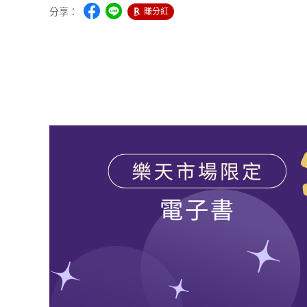
分享：
賺分紅