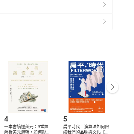
準則
第
2
條第
5
款之規定，「非以有形媒介提供之數位
，不適用消保法第
19
條第
1
項七日內無條件退貨之規
非以有形媒介提供之數位內容，消費者同意若訂購後
付款
方式
完成
訂單
中點選「瀏覽訂單明細」
>
「申請取消訂單
/
退
Payment
Complete
/退貨。
登入帳號，下載書籍後看書
4
5
6
一本書讀懂美元：9堂課
扁平時代：演算法如何限
本物
解析美元邏輯，如何影響
縮我們的品味與文化【電
說，