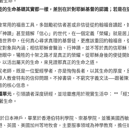
得著生命。
徒的生命基礎其實都一樣，差別在於對耶穌基督的認識；若是在
會常用的福音工具，多鼓勵初信者甚或非信徒從約翰福音讀起，
「神蹟」甚至錯解「信心」的世代，在一個定義「榮耀」就是居
酷世界中，任何真心尋求真理的基督徒，更應該重回約翰福音，
定對象與內涵；相信耶穌會醫治、行神蹟，並不等於真的信耶穌
祂眼中，犧牲的十架之路才是真正的榮耀。從耶穌身後的使徒開
，以活出屬天的生命，來見證那真正的生命之道。
民老師，既是一位聖經學者，亦是恂恂長者，以其生命的厚度，
華人教會特有的信仰問題。不掉書袋，不窮究字義文法──跟著
音的核心信息。
種單元
，引領讀者深度研經，並培靈應用於現實生活中： **「經文
得著生命。
出生於日本神戶，畢業於香港伯特利學院、崇基學院，並獲美國西
港、英國、美國加州等地牧會，主要服事領域為神學教育，擔任過香