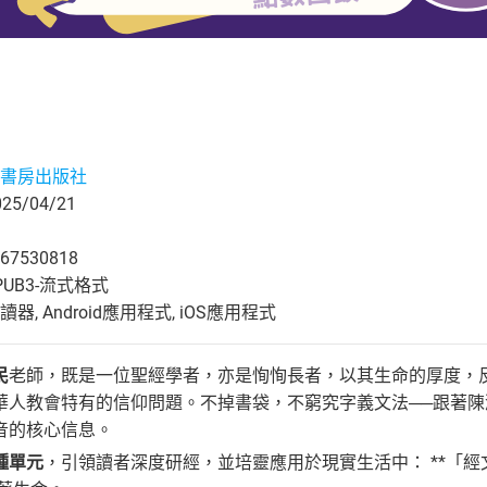
書房出版社
5/04/21
67530818
UB3-流式格式
, Android應用程式, iOS應用程式
民
老師，既是一位聖經學者，亦是恂恂長者，以其生命的厚度，
華人教會特有的信仰問題。不掉書袋，不窮究字義文法──跟著
音的核心信息。
種單元
，引領讀者深度研經，並培靈應用於現實生活中： **「經文