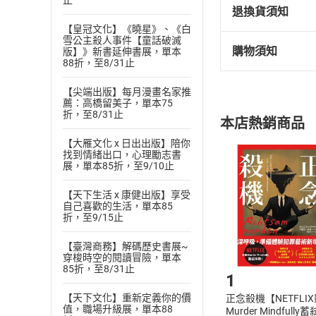
止
退換貨須知
【皇冠文化】《曉星》、《白
雪公主殺人事件【童話破滅
購物須知
版】》新書延伸書展，單本
退換貨規定：
88折，至8/31止
(
一
)
依
消費
【尖端出版】每月漫畫名家推
內容或一經提
薦：高橋留美子，單本75
購書須知
定。
折，至8/31止
本店熱銷商品
(
二
)
消費者
【大雁文化 x 日出出版】陪你
且已下載
/
存
挑選
商
找到情緒出口，心理勵志書
退貨方式：您
展，單本85折，至9/10止
Choose
貨」，本店鋪
【天下生活 x 康健出版】享受
請注意，樂天
自己喜歡的生活，單本85
購書後，
折，至9/15止
【臺灣商務】解碼歷史書展~
Step1
穿梭時空的閱讀冒險，單本
85折，至8/31止
1
【天下文化】重新定義你的價
正念殺機【NETFLI
值，職場升級展，單本88
Murder Mindfully