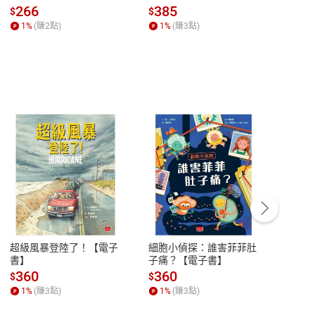
全球經濟和每個人的投資
子書】
來】
266
385
28
$
$
$
【電子書】
1
%
(賺
2
點)
1
%
(賺
3
點)
1
%
客服資訊
豫期
服務時間：週一到週五 10:00-12:00、
易解
13:00-17:00 (國定假日及例假日休息)
超級風暴登陸了！【電子
細胞小偵探：誰害菲菲肚
Mine
品性
客服電話：0080-1857077
書】
子痛？【電子書】
險1
子書
請參
客服信箱：
聯絡店家
360
360
28
$
$
$
1
%
(賺
3
點)
1
%
(賺
3
點)
1
%