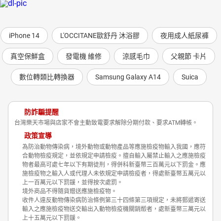
iPhone 14
L'OCCITANE歐舒丹 沐浴膠
夜用成人紙尿褲
真空保鮮盒
發電機 維修
涼感毛巾
父親節 卡片
數位轉類比轉換器
Samsung Galaxy A14
Suica
防詐騙提醒
台灣樂天市場與店家不會主動致電要求解除分期付款、要求ATM轉帳。
政策宣導
為防治動物傳染病，境外動物或動物產品等應施檢疫物輸入我國，應符
合動物檢疫規定，並依規定申請檢疫。擅自輸入屬禁止輸入之應施檢疫
物者最高可處七年以下有期徒刑，得併科新臺幣三百萬元以下罰金。應
施檢疫物之輸入人或代理人未依規定申請檢疫者，得處新臺幣五萬元以
上一百萬元以下罰鍰，並得按次處罰。
境外商品不得隨貨贈送應施檢疫物。
收件人違反動物傳染病防治條例第三十四條第三項規定，未將郵遞寄送
輸入之應施檢疫物送交輸出入動物檢疫機關銷燬者，處新臺幣三萬元以
上十五萬元以下罰鍰。