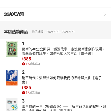
退換貨須知
本店熱銷商品
排名期間：2026/8/3 - 2026/8/9
1
藝術的40堂公開課：透過故事，走進藝術家創作現場，
看藝術如何誕生、如何形塑人類生活【電子書】
385
$
1
%
(賺
3
點)
2
扁平時代：演算法如何限縮我們的品味與文化【電子
書】
385
$
1
%
(賺
3
點)
3
蛋白質的一生（暢銷改版）──了解生命活動的秘密，讀
懂生命科學的第一本書【電子書】