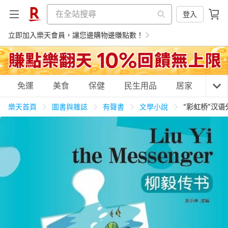
登入
立即加入樂天會員，讓您邊購物邊賺點數！
購物網分類
免運
美食
保健
民生用品
居家
3C
樂天首頁
圖書與雜誌
有聲書
文學小說
“彩虹桥”汉语
天天免運
美食蛋糕
養生保健
民生用品
居家生活
3C家電
運動休閒
親子玩具
女裝
男裝
化妝保養
情趣用品