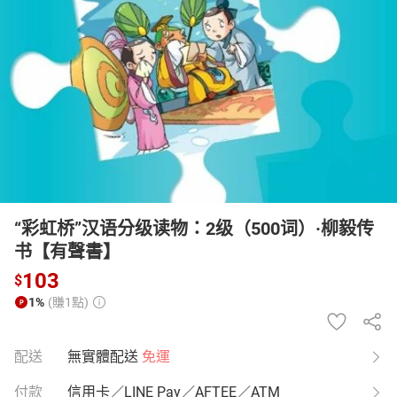
日本購物
電子/紙本書
HOT
“彩虹桥”汉语分级读物：2级（500词）·柳毅传
书【有聲書】
103
$
1%
(賺1點)
配送
無實體配送
免運
付款
信用卡／LINE Pay／AFTEE／ATM