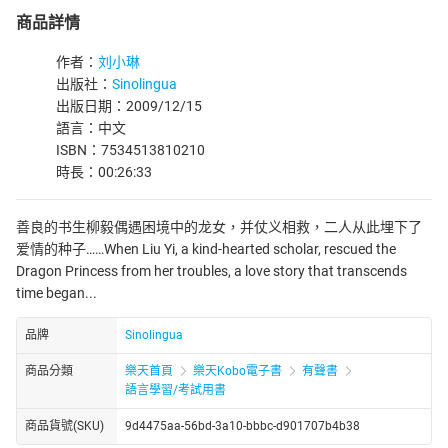
商品詳情
作者：
刘小琳
出版社：
Sinolingua
出版日期：2009/12/15
語言：中文
ISBN：7534513810210
時長：00:26:33
善良的书生柳毅偶遇困境中的龙女，并仗义相救，二人从此埋下了
爱情的种子……When Liu Yi, a kind-hearted scholar, rescued the
Dragon Princess from her troubles, a love story that transcends
time began...
品牌
Sinolingua
商品分類
樂天首頁
樂天Kobo電子書
有聲書
語言學習/考試用書
商品貨號(SKU)
9d4475aa-56bd-3a10-bbbc-d901707b4b38