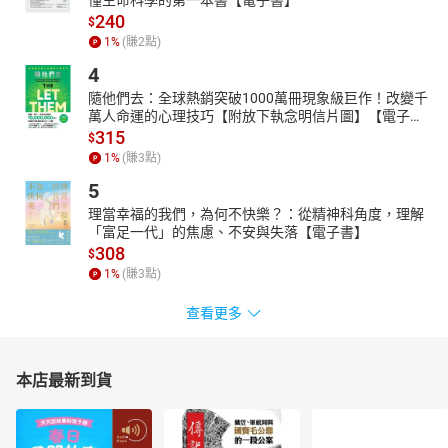
240
$
1
%
(賺
2
點)
4
隨他們去：全球熱銷突破1000萬冊現象級巨作！改變千
萬人命運的心理技巧【附放下執念明信片圖】【電子
書】
315
$
1
%
(賺
3
點)
5
理當幸福的我們，為何不快樂？：從精神科角度，理解
「富足一代」的焦慮、不安與失落【電子書】
308
$
1
%
(賺
3
點)
查看更多
本店最新到貨