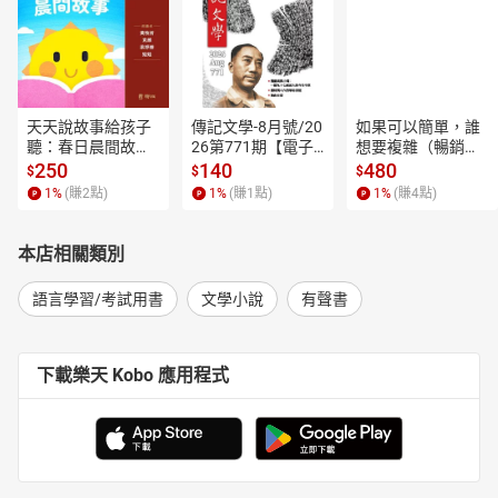
天天說故事給孩子
傳記文學-8月號/20
如果可以簡單，誰
聽：春日晨間故事
26第771期【電子
想要複雜（暢銷經
【有聲書】
書】
典新編版）【電子
250
140
480
$
$
$
書】
1
%
(賺
2
點)
1
%
(賺
1
點)
1
%
(賺
4
點)
本店相關類別
語言學習/考試用書
文學小說
有聲書
下載樂天 Kobo 應用程式