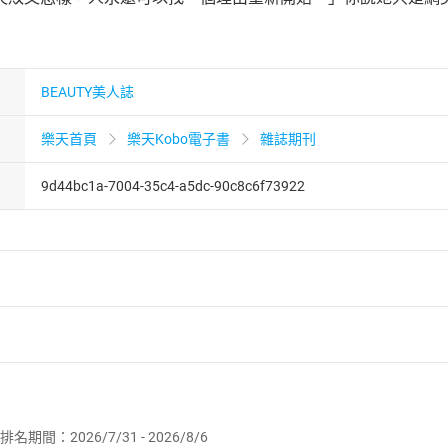
BEAUTY美人誌
樂天首頁
樂天Kobo電子書
雜誌期刊
9d44bc1a-7004-35c4-a5dc-90c8c6f73922
者保護法
第
19
條第
1
項後段
暨
通訊交易解除權合理例外情事適用
供即為完成之線上服務，經消費者事先同意始提供。」 之商品
排名期間：2026/7/31 - 2026/8/6
訂購本店鋪之商品即代表知悉本店鋪所銷售之商品為電子書，屬