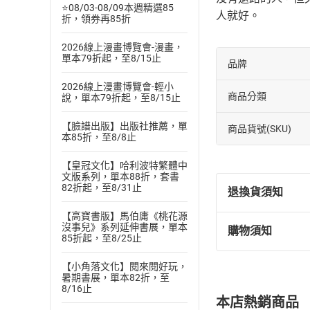
⭐08/03-08/09本週精選85
人就好。
折，領券再85折
2026線上漫畫博覽會-漫畫，
單本79折起，至8/15止
品牌
2026線上漫畫博覽會-輕小
商品分類
說，單本79折起，至8/15止
【臉譜出版】出版社推薦，單
商品貨號(SKU)
本85折，至8/8止
【皇冠文化】哈利波特繁體中
文版系列，單本88折，套書
82折起，至8/31止
退換貨須知
【高寶書版】馬伯庸《桃花源
沒事兒》系列延伸書展，單本
購物須知
退換貨規定：
85折起，至8/25止
(
一
)
依
消費
【小角落文化】閱來閱好玩，
內容或一經提
暑期書展，單本82折，至
購書須知
定。
8/16止
本店熱銷商品
(
二
)
消費者