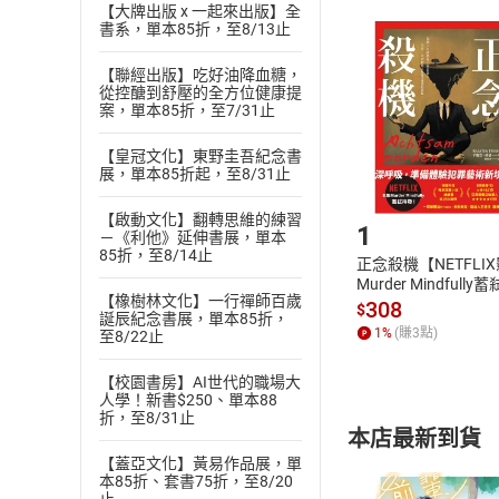
【大牌出版 x 一起來出版】全
且已下載
/
存
書系，單本85折，至8/13止
挑選
商
退貨方式：您
Choose
【聯經出版】吃好油降血糖，
貨」，本店鋪
從控醣到舒壓的全方位健康提
請注意，樂天
案，單本85折，至7/31止
購書後，
【皇冠文化】東野圭吾紀念書
展，單本85折起，至8/31止
Step1
【啟動文化】翻轉思維的練習
1
－《利他》延伸書展，單本
85折，至8/14止
正念殺機【NETFLI
Murder Mindfully
【橡樹林文化】一行禪師百歲
發】【電子書】
308
$
誕辰紀念書展，單本85折，
1
%
(賺
3
點)
至8/22止
【校園書房】AI世代的職場大
人學！新書$250、單本88
折，至8/31止
本店最新到貨
【蓋亞文化】黃易作品展，單
本85折、套書75折，至8/20