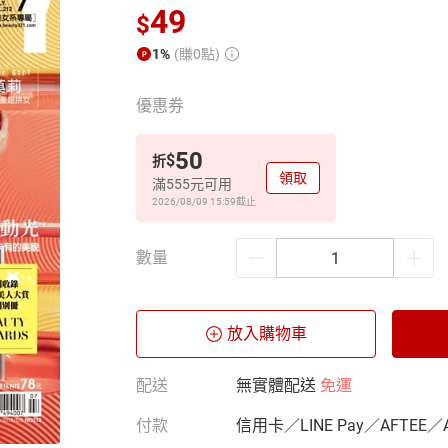
49
$
1%
(賺0點)
優惠券
50
$
折
領取
滿555元可用
2026/08/09 15:59
截止
數量
放入購物車
配送
無實體配送
免運
付款
信用卡／LINE Pay／AFTEE／