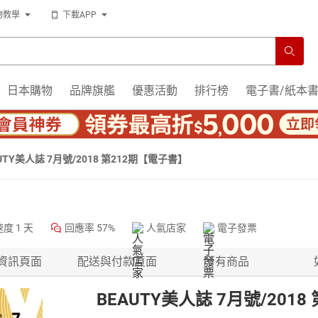
物教學
下載APP
日本購物
品牌旗艦
優惠活動
排行榜
電子書/紙本
UTY美人誌 7月號/2018 第212期【電子書】
速度
1 天
回應率
57%
人氣店家
電子發票
資訊頁面
配送與付款頁面
所有商品
BEAUTY美人誌 7月號/201