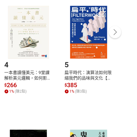
付款
方式
完成
訂單
中點選「瀏覽訂單明細」
>
「申請取消訂單
/
退
Payment
Complete
/退貨。
登入帳號，下載書籍後看書
4
5
6
一本書讀懂美元：9堂課
扁平時代：演算法如何限
本物
解析美元邏輯，如何影響
縮我們的品味與文化【電
說，
全球經濟和每個人的投資
子書】
來】
266
385
28
$
$
$
【電子書】
1
%
(賺
2
點)
1
%
(賺
3
點)
1
%