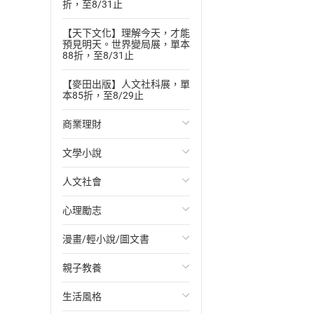
折，至8/31止
【天下文化】理解今天，才能
預見明天。世界變局展，單本
88折，至8/31止
【麥田出版】人文社科展，單
本85折，至8/29止
商業理財
文學小說
投資理財
人文社會
經濟/趨勢
歐美文學
心理勵志
財務/金融
日本文學
國際關係
漫畫/輕小說/圖文書
管理/領導
韓國文學
政治
心靈成長/情緒
親子教養
職場工作術
華文文學
社會科學
人際關係
輕小說
生活風格
成功法
經典文學
台灣/中國歷史
兩性關係
奇幻/科幻
教育現場