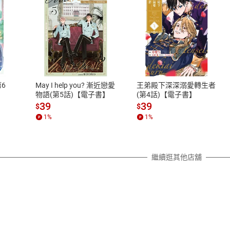
式
退換貨規範
、LINE PAY、AFTEE
本店是否提供消費者保護法七日猶
之權利，遽消費者保護法及通訊交
6
May I help you? 漸近戀愛
王弟殿下深深溺愛轉生者
除權合理例外情事適用準則，依商
物語(第5話)【電子書】
(第4話)【電子書】
質各有不同規定。詳細退換貨說明
39
39
$
$
照各商品說明。
1
%
1
%
詳細說明
繼續逛其他店舖