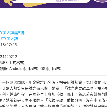
UTY美人誌編輯部
AUTY美人誌
8/07/05
24490212
UB3-固式格式
, Android應用程式, iOS應用程式
有一個厲害團隊、用金錢堆出名牌，拍美照誰都會，為什麼她可
，身邊人都笑只是試光而已啦，她說：「試光也要認真啊，搞不
大利、越南行程，在國外早上參加活動，晚上回飯店熬夜繼續剪
裡？她說就是天生不服輸。「我很極端，愛恨分明，沒有中間值
失敗又怎樣，人永遠可以找一個理由重新開始。」你說她只是網