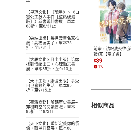
止
【皇冠文化】《曉星》、《白
雪公主殺人事件【童話破滅
版】》新書延伸書展，單本
付款方
88折，至8/31止
ATM轉帳、信用卡
【尖端出版】每月漫畫名家推
薦：高橋留美子，單本75
折，至8/31止
前輩，請跟我交往(第
話)完【電子書】
【大雁文化 x 日出出版】陪你
39
$
找到情緒出口，心理勵志書
1
%
展，單本85折，至9/10止
【天下生活 x 康健出版】享受
自己喜歡的生活，單本85
折，至9/15止
【臺灣商務】解碼歷史書展~
相似商品
穿梭時空的閱讀冒險，單本
85折，至8/31止
【天下文化】重新定義你的價
值，職場升級展，單本88