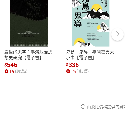
客服資訊
豫期
服務時間：週一到週五 10:00-12:00、
易解
13:00-17:00 (國定假日及例假日休息)
最後的天空：臺灣政治思
鬼島．鬼導：臺灣靈異大
中西
品性
客服電話：0080-1857077
想史研究【電子書】
小事【電子書】
子書
請參
客服信箱：
聯絡店家
546
336
32
$
$
$
1
%
(賺
5
點)
1
%
(賺
3
點)
1
%
由飛比價格提供的資訊