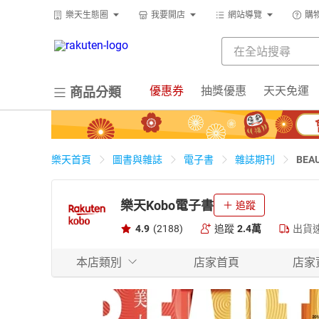
樂天生態圈
我要開店
網站導覽
購
優惠券
抽獎優惠
天天免運
商品分類
BEA
樂天首頁
圖書與雜誌
電子書
雜誌期刊
樂天Kobo電子書
追蹤
4.9
(2188)
追蹤
2.4萬
出貨
本店類別
店家首頁
店家