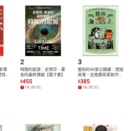
取電子書，不得請求退貨退款。
品
放入
購物車
登入
帳號
欲取消訂單或辦理退貨時，請登入樂天市場，並於「我的訂單」
Shopping cart
Login
將依您的申請進行審核，待審核通過後將為您辦理退款事宜。
市場須以整筆訂單為單位進行取消/退貨，恕無法以單支商品取消
如何開始使用？
.選擇閱讀載具
Step2.
2
3
X影集
時間的起源：史蒂芬．霍
藝術的40堂公開課：透過
蓄弒待
金的最終理論【電子書】
故事，走進藝術家創作現
場，看藝術如何誕生、如
455
385
$
$
何形塑人類生活【電子
1
%
(賺
4
點)
1
%
(賺
3
點)
書】