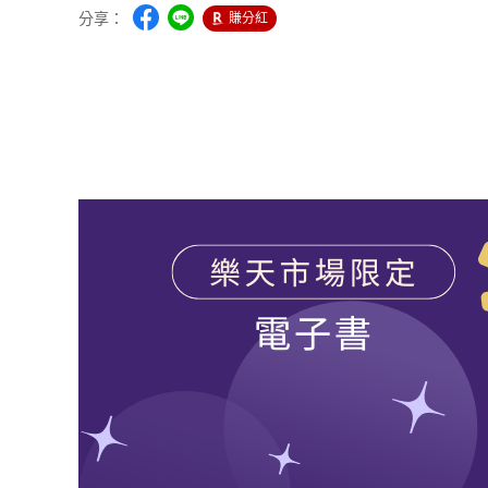
分享：
賺分紅