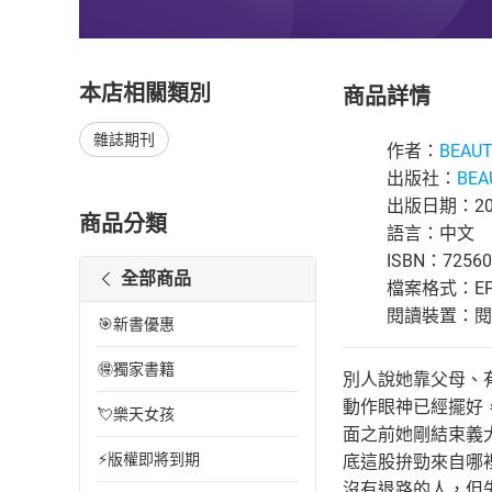
本店相關類別
商品詳情
雜誌期刊
作者：
BEA
出版社：
BE
出版日期：201
商品分類
語言：中文
ISBN：72560
全部商品
檔案格式：EP
閱讀裝置：閱讀器
🎯新書優惠
🉐獨家書籍
別人說她靠父母、
動作眼神已經擺好
💘樂天女孩
面之前她剛結束義
⚡版權即將到期
底這股拚勁來自哪
沒有退路的人，但