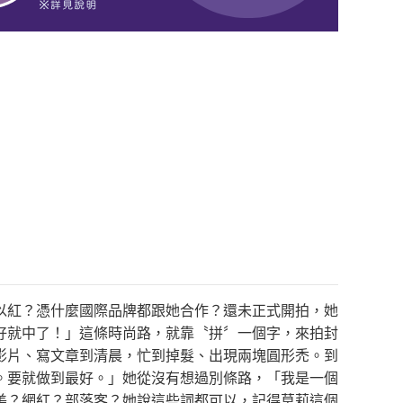
以紅？憑什麼國際品牌都跟她合作？還未正式開拍，她
好就中了！」這條時尚路，就靠〝拼〞一個字，來拍封
影片、寫文章到清晨，忙到掉髮、出現兩塊圓形禿。到
。要就做到最好。」她從沒有想過別條路，「我是一個
美？網紅？部落客？她說這些詞都可以，記得莫莉這個