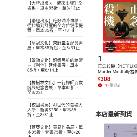
挑選
商
【大牌出版 x 一起來出版】全
書系，單本85折，至8/13止
退貨方式：您
Choose
貨」，本店鋪
【聯經出版】吃好油降血糖，
請注意，樂天
從控醣到舒壓的全方位健康提
購書後，
案，單本85折，至7/31止
【皇冠文化】東野圭吾紀念書
Step1
展，單本85折起，至8/31止
1
【啟動文化】翻轉思維的練習
－《利他》延伸書展，單本
正念殺機【NETFLI
85折，至8/14止
Murder Mindfully
發】【電子書】
308
$
【橡樹林文化】一行禪師百歲
1
%
(賺
3
點)
誕辰紀念書展，單本85折，
至8/22止
【校園書房】AI世代的職場大
人學！新書$250、單本88
本店最新到貨
折，至8/31止
【蓋亞文化】黃易作品展，單
本85折、套書75折，至8/20