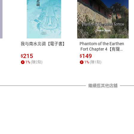
式
退換貨規範
、LINE PAY、AFTEE
本店是否提供消費者保護法七日猶
之權利，遽消費者保護法及通訊交
我与南水北调【電子書】
Phantom of the Earthen
除權合理例外情事適用準則，依商
 Fort Chapter 4【有聲
書】
質各有不同規定。詳細退換貨說明
215
149
$
$
照各商品說明。
1
%
(賺
2
點)
1
%
(賺
1
點)
詳細說明
繼續逛其他店舖