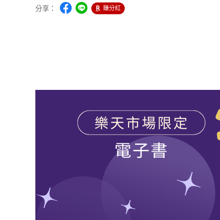
分享：
賺分紅