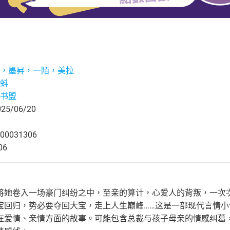
，墨昇，一陌，美拉
蚪
书盟
5/06/20
00031306
06
将她卷入一场豪门纠纷之中，至亲的算计，心爱人的背叛，一次
宝回归，势必要夺回大宝，走上人生巅峰……这是一部现代言情小说
在爱情、亲情方面的故事。可能包含总裁与孩子母亲的情感纠葛