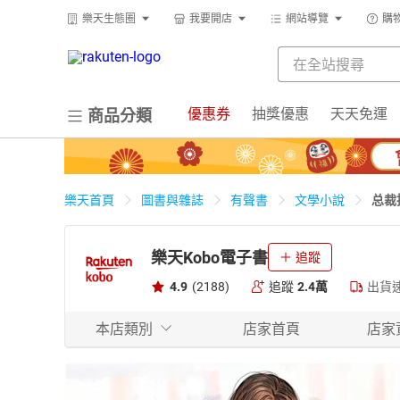
樂天生態圈
我要開店
網站導覽
購
優惠券
抽獎優惠
天天免運
商品分類
总裁
樂天首頁
圖書與雜誌
有聲書
文學小說
樂天Kobo電子書
追蹤
4.9
(2188)
追蹤
2.4萬
出貨
本店類別
店家首頁
店家