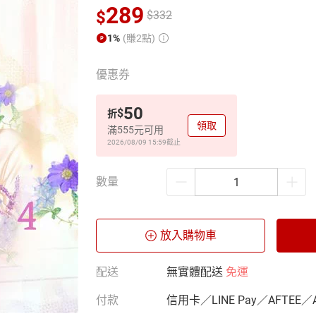
289
$
$
332
1%
(賺2點)
優惠券
50
$
折
領取
滿555元可用
2026/08/09 15:59
截止
數量
放入購物車
配送
無實體配送
免運
付款
信用卡／LINE Pay／AFTEE／