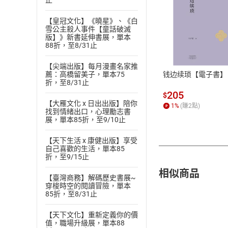
止
【皇冠文化】《曉星》、《白
雪公主殺人事件【童話破滅
付款方
版】》新書延伸書展，單本
88折，至8/31止
ATM轉帳、信用卡
【尖端出版】每月漫畫名家推
钱边续琐【電子書】
薦：高橋留美子，單本75
折，至8/31止
205
$
【大雁文化 x 日出出版】陪你
1
%
(賺
2
點)
找到情緒出口，心理勵志書
展，單本85折，至9/10止
【天下生活 x 康健出版】享受
自己喜歡的生活，單本85
折，至9/15止
相似商品
【臺灣商務】解碼歷史書展~
穿梭時空的閱讀冒險，單本
85折，至8/31止
【天下文化】重新定義你的價
值，職場升級展，單本88