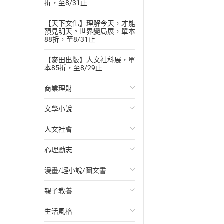
折，至8/31止
【天下文化】理解今天，才能
預見明天。世界變局展，單本
88折，至8/31止
【麥田出版】人文社科展，單
本85折，至8/29止
商業理財
文學小說
投資理財
人文社會
經濟/趨勢
歐美文學
心理勵志
財務/金融
日本文學
國際關係
漫畫/輕小說/圖文書
管理/領導
韓國文學
政治
心靈成長/情緒
親子教養
職場工作術
華文文學
社會科學
人際關係
輕小說
生活風格
成功法
經典文學
台灣/中國歷史
兩性關係
奇幻/科幻
教育現場