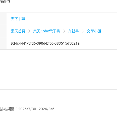
情感线。
天下书盟
樂天首頁
樂天Kobo電子書
有聲書
文學小說
9d4c4441-5fd6-390d-bf5c-083515d5021a
者保護法
第
19
條第
1
項後段
暨
通訊交易解除權合理例外情事適用
供即為完成之線上服務，經消費者事先同意始提供。」 之商品
排名期間：2026/7/30 - 2026/8/5
訂購本店鋪之商品即代表知悉本店鋪所銷售之商品為電子書，屬
取電子書，不得請求退貨退款。