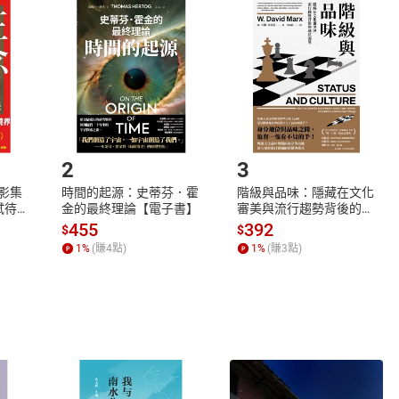
品
放入
購物車
登入
帳號
欲取消訂單或辦理退貨時，請登入樂天市場，並於「我的訂單」
Shopping cart
Login
將依您的申請進行審核，待審核通過後將為您辦理退款事宜。
市場須以整筆訂單為單位進行取消/退貨，恕無法以單支商品取消
如何開始使用？
.選擇閱讀載具
Step2.
2
3
X影集
時間的起源：史蒂芬．霍
階級與品味：隱藏在文化
蓄弒待
金的最終理論【電子書】
審美與流行趨勢背後的地
位渴望【電子書】
455
392
$
$
1
%
(賺
4
點)
1
%
(賺
3
點)