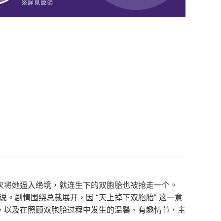
次将她逼入绝境，就连生下的双胞胎也被抢走一个。
。剧情围绕总裁展开，因 “天上掉下双胞胎” 这一意
，以及在照顾双胞胎过程中发生的温馨、有趣情节，主