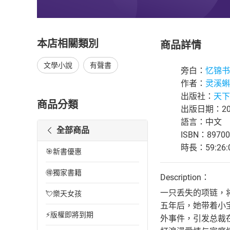
本店相關類別
商品詳情
文學小說
有聲書
旁白：
忆锦书
作者：
灵溪蝌
出版社：
天下
商品分類
出版日期：202
語言：中文
全部商品
ISBN：89700
時長：59:26:
🎯新書優惠
🉐獨家書籍
Description：
一只丢失的项链，
💘樂天女孩
五年后，她带着小
⚡版權即將到期
外事件，引发总裁