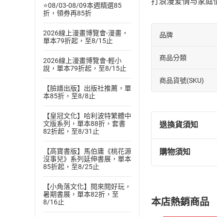
打浪漫爱情与家庭
⭐08/03-08/09本週精選85
折，領券再85折
2026線上漫畫博覽會-漫畫，
品牌
單本79折起，至8/15止
商品分類
2026線上漫畫博覽會-輕小
說，單本79折起，至8/15止
商品貨號(SKU)
【臉譜出版】出版社推薦，單
本85折，至8/8止
【皇冠文化】哈利波特繁體中
文版系列，單本88折，套書
退換貨須知
82折起，至8/31止
【高寶書版】馬伯庸《桃花源
購物須知
退換貨規定：
沒事兒》系列延伸書展，單本
85折起，至8/25止
(
一
)
依
消費
內容或一經提
【小角落文化】閱來閱好玩，
購書須知
定。
暑期書展，單本82折，至
本店熱銷商品
8/16止
(
二
)
消費者
且已下載
/
存