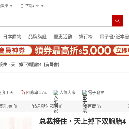
物教學
下載APP
日本購物
品牌旗艦
優惠活動
排行榜
電子書/紙本
接住，天上掉下双胞胎4【有聲書】
速度
1 天
回應率
57%
人氣店家
電子發票
資訊頁面
配送與付款頁面
所有商品
总裁接住，天上掉下双胞胎4