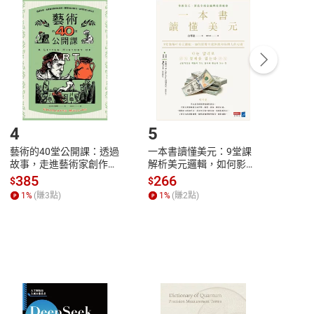
付款
方式
完成
訂單
中點選「瀏覽訂單明細」
>
「申請取消訂單
/
退
Payment
Complete
/退貨。
登入帳號，下載書籍後看書
4
5
6
藝術的40堂公開課：透過
一本書讀懂美元：9堂課
本物
故事，走進藝術家創作現
解析美元邏輯，如何影響
說，
場，看藝術如何誕生、如
全球經濟和每個人的投資
來】
385
266
28
$
$
$
何形塑人類生活【電子
【電子書】
1
%
(賺
3
點)
1
%
(賺
2
點)
1
%
書】