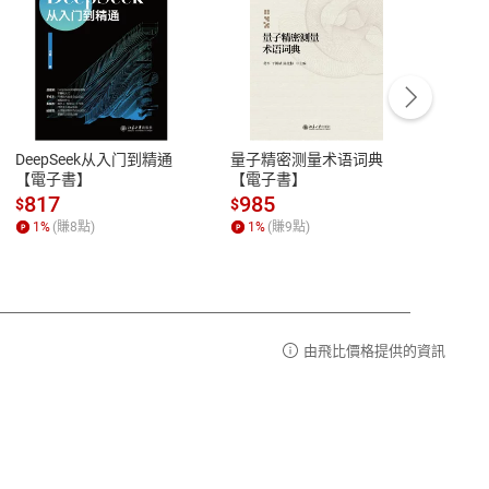
客服資訊
豫期
服務時間：週一到週五 10:00-12:00、
易解
13:00-17:00 (國定假日及例假日休息)
DeepSeek从入门到精通
量子精密测量术语词典
新西
品性
客服電話：0080-1857077
【電子書】
【電子書】
计研
請參
客服信箱：
聯絡店家
817
985
98
$
$
$
1
%
(賺
8
點)
1
%
(賺
9
點)
1
%
由飛比價格提供的資訊