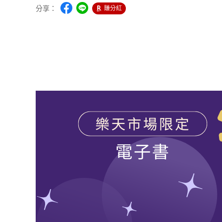
分享：
賺分紅