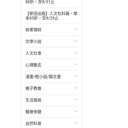
88折，至8/31止
【麥田出版】人文社科展，單
本85折，至8/29止
商業理財
文學小說
投資理財
人文社會
經濟/趨勢
歐美文學
心理勵志
財務/金融
日本文學
國際關係
漫畫/輕小說/圖文書
管理/領導
韓國文學
政治
心靈成長/情緒
親子教養
職場工作術
華文文學
社會科學
人際關係
輕小說
生活風格
成功法
經典文學
台灣/中國歷史
兩性關係
奇幻/科幻
教育現場
醫療保健
行銷/廣告
成長/家庭生活小說
日/韓歷史
心理學
愛情故事
兒童文學/故事
飲食/食譜
自然科普
傳記
懸疑/推理小說
其他歷史/史學
職場/社會寫實
兒童科普/學習
健身/美顏
健康/養生