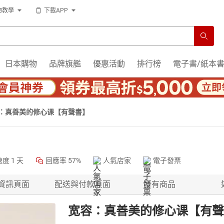
物教學
下載APP
日本購物
品牌旗艦
優惠活動
排行榜
電子書/紙本
：真善美的修心课【有聲書】
速度
1 天
回應率
57%
人氣店家
電子發票
資訊頁面
配送與付款頁面
所有商品
宽容：真善美的修心课【有聲