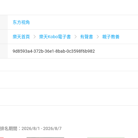
东方视角
樂天首頁
樂天Kobo電子書
有聲書
親子教養
9d8593a4-372b-36e1-8bab-0c3598f6b982
者保護法
第
19
條第
1
項後段
暨
通訊交易解除權合理例外情事適用
供即為完成之線上服務，經消費者事先同意始提供。」 之商品
排名期間：2026/8/1 - 2026/8/7
訂購本店鋪之商品即代表知悉本店鋪所銷售之商品為電子書，屬
取電子書，不得請求退貨退款。