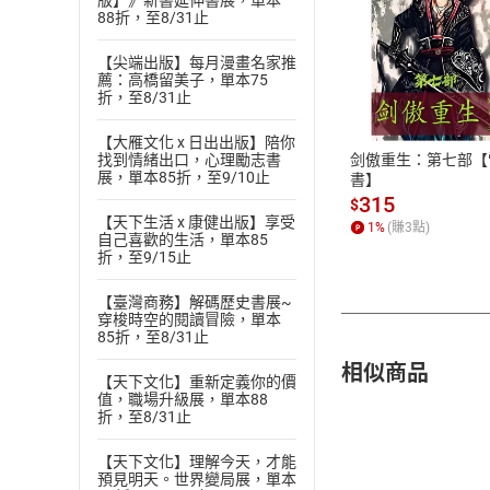
版】》新書延伸書展，單本
88折，至8/31止
【尖端出版】每月漫畫名家推
付款方
薦：高橋留美子，單本75
折，至8/31止
ATM轉帳、信用卡
【大雁文化 x 日出出版】陪你
剑傲重生：第七部【
找到情緒出口，心理勵志書
展，單本85折，至9/10止
書】
315
$
【天下生活 x 康健出版】享受
1
%
(賺
3
點)
自己喜歡的生活，單本85
折，至9/15止
【臺灣商務】解碼歷史書展~
穿梭時空的閱讀冒險，單本
85折，至8/31止
相似商品
【天下文化】重新定義你的價
值，職場升級展，單本88
折，至8/31止
【天下文化】理解今天，才能
預見明天。世界變局展，單本