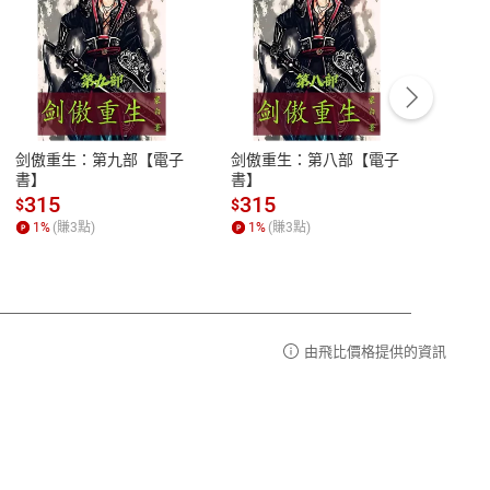
客服資訊
豫期
服務時間：週一到週五 10:00-12:00、
易解
13:00-17:00 (國定假日及例假日休息)
剑傲重生：第九部【電子
剑傲重生：第八部【電子
潜水史
品性
客服電話：0080-1857077
書】
書】
andari
al) Sc
請參
客服信箱：
聯絡店家
315
315
13
$
$
$
r【電
1
%
(賺
3
點)
1
%
(賺
3
點)
1
%
由飛比價格提供的資訊