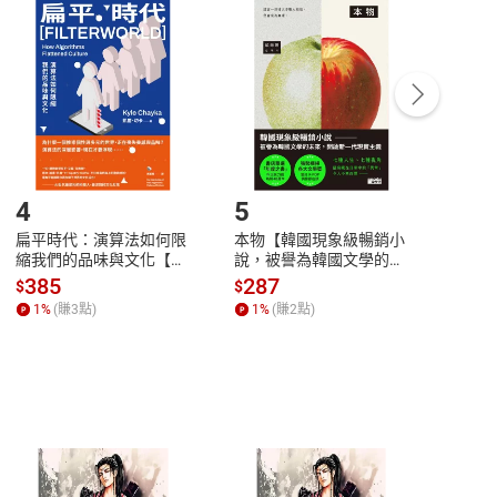
付款
方式
完成
訂單
中點選「瀏覽訂單明細」
>
「申請取消訂單
/
退
Payment
Complete
/退貨。
登入帳號，下載書籍後看書
4
5
6
扁平時代：演算法如何限
本物【韓國現象級暢銷小
蛋白
縮我們的品味與文化【電
說，被譽為韓國文學的未
版）─
子書】
來】【電子書】
秘密
385
287
24
$
$
$
一本
1
%
(賺
3
點)
1
%
(賺
2
點)
1
%