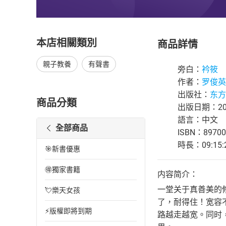
本店相關類別
商品詳情
親子教養
有聲書
旁白：
衿筱
作者：
罗俊英
出版社：
东方
商品分類
出版日期：202
語言：中文
全部商品
ISBN：89700
時長：09:15:
🎯新書優惠
🉐獨家書籍
内容简介：
一堂关于真善美的
💘樂天女孩
了，耐得住！宽容
⚡版權即將到期
路越走越宽。同时