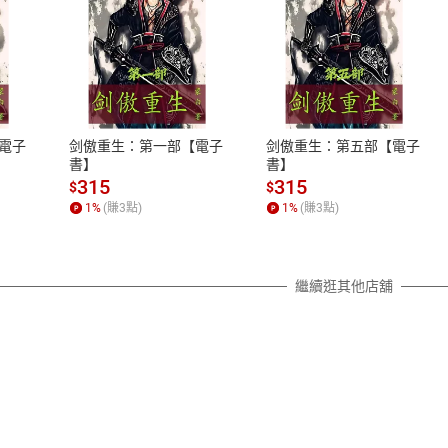
式
退換貨規範
、LINE PAY、AFTEE
本店是否提供消費者保護法七日猶
之權利，遽消費者保護法及通訊交
電子
剑傲重生：第一部【電子
剑傲重生：第五部【電子
除權合理例外情事適用準則，依商
書】
書】
質各有不同規定。詳細退換貨說明
315
315
$
$
照各商品說明。
1
%
(賺
3
點)
1
%
(賺
3
點)
詳細說明
繼續逛其他店舖