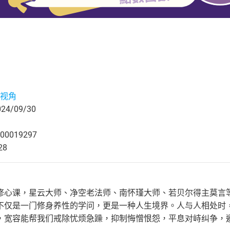
视角
4/09/30
00019297
28
修心课，星云大师、净空老法师、南怀瑾大师、若贝尔得主莫言
不仅是一门修身养性的学问，更是一种人生境界。人与人相处时
，宽容能帮我们戒除忧烦急躁，抑制悔憎恨怨，平息对峙纠争，