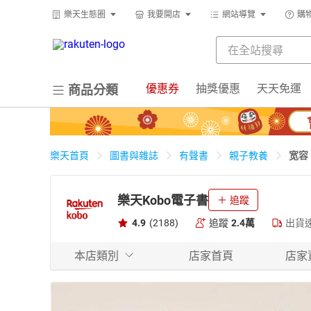
樂天生態圈
我要開店
網站導覽
購
優惠券
抽獎優惠
天天免運
商品分類
宽容
樂天首頁
圖書與雜誌
有聲書
親子教養
樂天Kobo電子書
追蹤
4.9
(2188)
追蹤
2.4萬
出貨
本店類別
店家首頁
店家