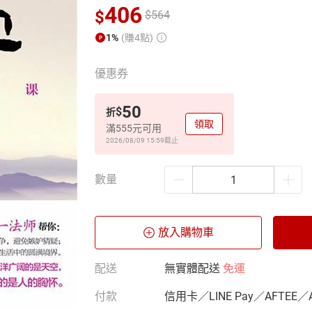
406
$
$
564
1%
(賺4點)
優惠券
50
$
折
領取
滿555元可用
2026/08/09 15:59
截止
數量
放入購物車
配送
無實體配送
免運
付款
信用卡／LINE Pay／AFTEE／