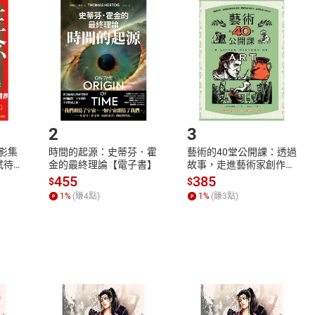
品
放入
購物車
登入
帳號
欲取消訂單或辦理退貨時，請登入樂天市場，並於「我的訂單」
Shopping cart
Login
將依您的申請進行審核，待審核通過後將為您辦理退款事宜。
市場須以整筆訂單為單位進行取消/退貨，恕無法以單支商品取消
如何開始使用？
.選擇閱讀載具
Step2.
2
3
X影集
時間的起源：史蒂芬．霍
藝術的40堂公開課：透過
蓄弒待
金的最終理論【電子書】
故事，走進藝術家創作現
場，看藝術如何誕生、如
455
385
$
$
何形塑人類生活【電子
1
%
(賺
4
點)
1
%
(賺
3
點)
書】