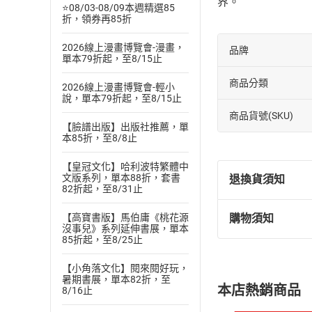
界。
⭐08/03-08/09本週精選85
折，領券再85折
2026線上漫畫博覽會-漫畫，
品牌
單本79折起，至8/15止
商品分類
2026線上漫畫博覽會-輕小
說，單本79折起，至8/15止
商品貨號(SKU)
【臉譜出版】出版社推薦，單
本85折，至8/8止
【皇冠文化】哈利波特繁體中
文版系列，單本88折，套書
退換貨須知
82折起，至8/31止
【高寶書版】馬伯庸《桃花源
購物須知
退換貨規定：
沒事兒》系列延伸書展，單本
85折起，至8/25止
(
一
)
依
消費
內容或一經提
【小角落文化】閱來閱好玩，
購書須知
定。
暑期書展，單本82折，至
本店熱銷商品
8/16止
(
二
)
消費者
且已下載
/
存