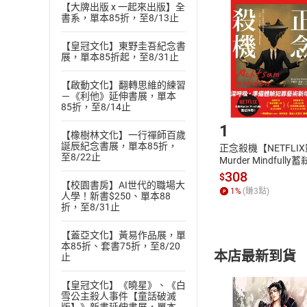
挑選
商
【大牌出版 x 一起來出版】全
書系，單本85折，至8/13止
退貨方式：您
Choose
貨」，本店鋪
【皇冠文化】東野圭吾紀念書
請注意，樂天
展，單本85折起，至8/31止
購書後，
【啟動文化】翻轉思維的練習
－《利他》延伸書展，單本
Step1
85折，至8/14止
1
【橡樹林文化】一行禪師百歲
誕辰紀念書展，單本85折，
正念殺機【NETFLI
至8/22止
Murder Mindfully
發】【電子書】
308
$
【校園書房】AI世代的職場大
1
%
(賺
3
點)
人學！新書$250、單本88
折，至8/31止
【蓋亞文化】黃易作品展，單
本85折、套書75折，至8/20
本店最新到貨
止
【皇冠文化】《曉星》、《白
雪公主殺人事件【童話破滅