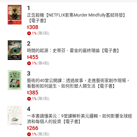
1
正念殺機【NETFLIX影集Murder Mindfully蓄弒待發】
【電子書】
308
$
1
%
(賺
3
點)
2
時間的起源：史蒂芬．霍金的最終理論【電子書】
455
$
1
%
(賺
4
點)
3
藝術的40堂公開課：透過故事，走進藝術家創作現場，
看藝術如何誕生、如何形塑人類生活【電子書】
385
$
1
%
(賺
3
點)
4
一本書讀懂美元：9堂課解析美元邏輯，如何影響全球經
濟和每個人的投資【電子書】
266
$
1
%
(賺
2
點)