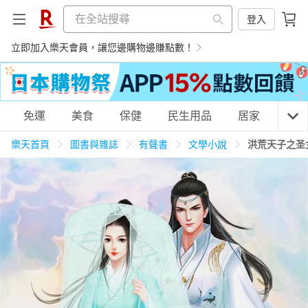
登入
立即加入樂天會員，讓您邊購物邊賺點數！
購物網分類
免運
美食
保健
民生用品
居家
3C
樂天首頁
圖書與雜誌
有聲書
文學小說
洪荒天子之圣
天天免運
美食蛋糕
養生保健
民生用品
居家生活
3C家電
運動休閒
親子玩具
女裝
男裝
化妝保養
情趣用品