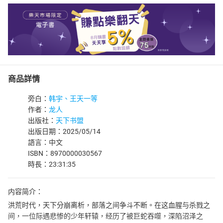
商品詳情
旁白：
韩宇、王天一等
作者：
龙人
出版社：
天下书盟
出版日期：2025/05/14
語言：中文
ISBN：8970000030567
時長：23:31:35
内容简介：
洪荒时代，天下分崩离析，部落之间争斗不断。在这血腥与杀戮之
间，一位际遇悲惨的少年轩辕，经历了被巨蛇吞噬，深陷沼泽之