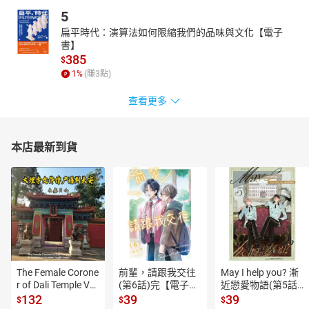
5
扁平時代：演算法如何限縮我們的品味與文化【電子
書】
385
$
1
%
(賺
3
點)
查看更多
本店最新到貨
The Female Corone
前輩，請跟我交往
May I help you? 漸
r of Dali Temple Vo
(第6話)完【電子
近戀愛物語(第5話)
l.6【有聲書】
書】
【電子書】
132
39
39
$
$
$