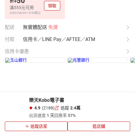
50
$
折
領取
滿555元可用
2026/08/09 15:59
截止
配送
無實體配送
免運
付款
信用卡／LINE Pay／AFTEE／ATM
信用卡優惠
樂天Kobo電子書
4.9
(2188)
追蹤
2.4萬
出貨速度
1 天
回應率
57%
追蹤店家
逛店舖