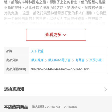
地，部落内斗种种困难之后，得到了上苍的眷恋，他的智慧与能量
不断的提升，从此开始了漫漫历险之路。护送圣女、拯救君子国，
对抗鬼族……这是一部依托洪荒神话背景打造的多人广播剧。它构建
出一个光怪陆离的上古世界，以圣女为主角展开叙事。在神魔混
战、天地动荡的洪荒时代，圣女身负特殊使命与神秘力量，或许是
为了守护部族、平衡天地秩序。
查看更多
广播剧中，通过多位配音演员的精彩演绎，将她与各方英雄豪杰、
神话神祇的相遇相知、情感纠葛与并肩作战一一呈现。跌宕起伏的
情节，如激烈的神魔大战、神秘的法宝争夺、曲折的情感羁绊等，
搭配精心制作的音效、配乐，营造出奇幻瑰丽又热血沸腾的氛围，
品牌
天下书盟
让听众身临其境感受洪荒神话的独特魅力，体验那段波澜壮阔的传
商品分類
樂天首頁
樂天Kobo電子書
有聲書
文學小說
奇岁月。
商品貨號(SKU)
9d9bb57b-c446-34a4-b4c5-7c77866b5b3b
退換貨須知
本店熱銷商品
排名期間：2026/7/31 - 2026/8/6