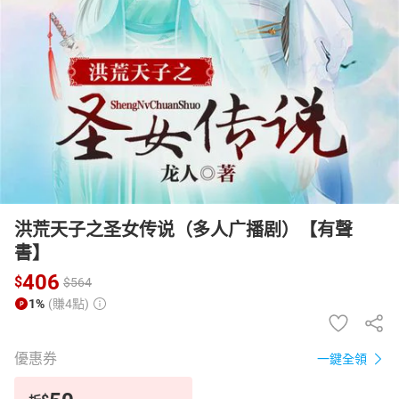
日本購物
電子/紙本書
HOT
洪荒天子之圣女传说（多人广播剧）【有聲
書】
406
$
$
564
1%
(賺4點)
優惠券
一鍵全領