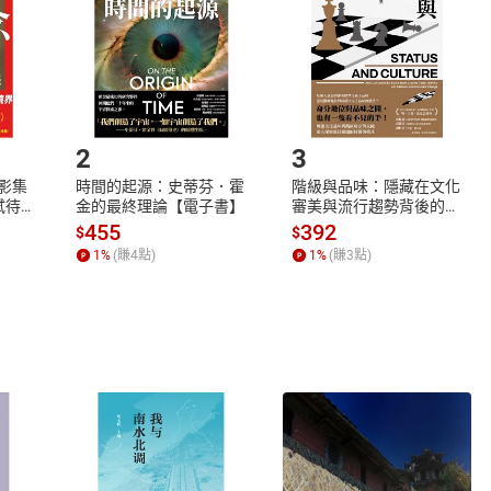
將依您的申請進行審核，待審核通過後將為您辦理退款事宜。
市場須以整筆訂單為單位進行取消/退貨，恕無法以單支商品取消
如何開始使用？
.選擇閱讀載具
Step2.
2
3
X影集
時間的起源：史蒂芬．霍
階級與品味：隱藏在文化
蓄弒待
金的最終理論【電子書】
審美與流行趨勢背後的地
位渴望【電子書】
455
392
$
$
1
%
(賺
4
點)
1
%
(賺
3
點)