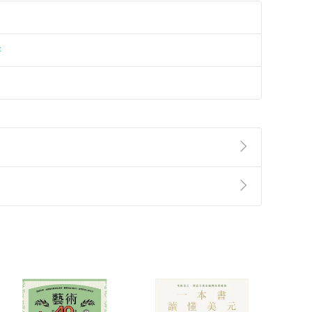
書
準則
第
2
條第
5
款之規定，「非以有形媒介提供之數位
，不適用消保法第
19
條第
1
項七日內無條件退貨之規
非以有形媒介提供之數位內容，消費者同意若訂購後
付款
方式
完成
訂單
中點選「瀏覽訂單明細」
>
「申請取消訂單
/
退
Payment
Complete