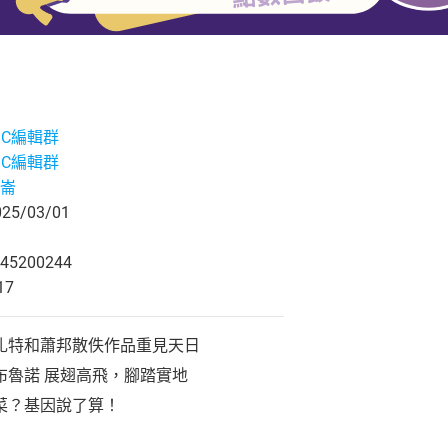
ABC編輯群
ABC編輯群
崙
5/03/01
45200244
17
札特和蕭邦散佚作品重見天日
布魯諾 展翅高飛，腳踏實地
菜？基因說了算！