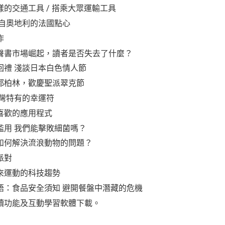
的交通工具 / 搭乘大眾運輸工具
源自奧地利的法國點心
作
聲書市場崛起，讀者是否失去了什麼？
回禮 淺談日本白色情人節
都柏林，歡慶聖派翠克節
臺灣特有的幸運符
喜歡的應用程式
濫用 我們能擊敗細菌嗎？
如何解決流浪動物的問題？
派對
來運動的科技趨勢
語：食品安全須知 避開餐盤中潛藏的危機
讀功能及互動學習軟體下載。