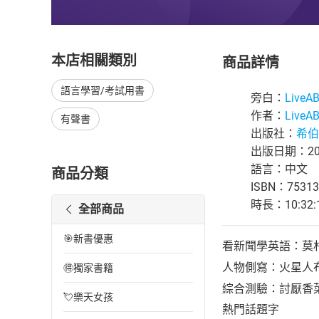
本店相關類別
商品詳情
語言學習/考試用書
旁白：
Live
作者：
Live
有聲書
出版社：
希伯
出版日期：202
語言：中文
商品分類
ISBN：75313
時長：10:32:
全部商品
🎯新書優惠
看新聞學英語：莫
人物側寫：火星人
🉐獨家書籍
綜合測驗：討厭香
💘樂天女孩
熱門話題字