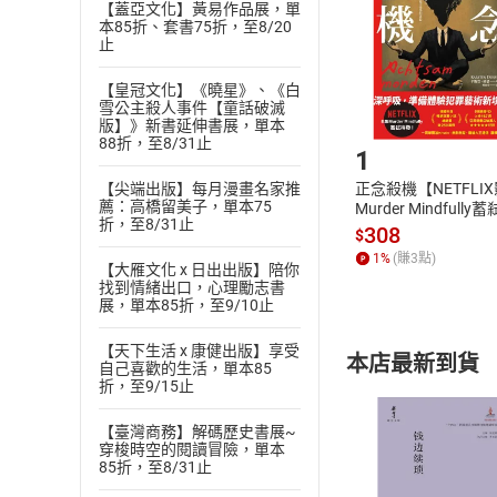
貨」，本店鋪
【蓋亞文化】黃易作品展，單
本85折、套書75折，至8/20
請注意，樂天
止
購書後，
【皇冠文化】《曉星》、《白
雪公主殺人事件【童話破滅
Step1
版】》新書延伸書展，單本
88折，至8/31止
1
【尖端出版】每月漫畫名家推
正念殺機【NETFLI
薦：高橋留美子，單本75
Murder Mindfully
折，至8/31止
發】【電子書】
308
$
1
%
(賺
3
點)
【大雁文化 x 日出出版】陪你
找到情緒出口，心理勵志書
展，單本85折，至9/10止
【天下生活 x 康健出版】享受
本店最新到貨
自己喜歡的生活，單本85
折，至9/15止
【臺灣商務】解碼歷史書展~
穿梭時空的閱讀冒險，單本
85折，至8/31止