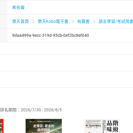
希伯崙
樂天首頁
樂天Kobo電子書
有聲書
語言學習/考試用
9daa499a-9ecc-319d-95cb-0ef2bc8ef640
者保護法
第
19
條第
1
項後段
暨
通訊交易解除權合理例外情事適用
供即為完成之線上服務，經消費者事先同意始提供。」 之商品
排名期間：2026/7/30 - 2026/8/5
訂購本店鋪之商品即代表知悉本店鋪所銷售之商品為電子書，屬
取電子書，不得請求退貨退款。
品
放入
購物車
登入
帳號
欲取消訂單或辦理退貨時，請登入樂天市場，並於「我的訂單」
Shopping cart
Login