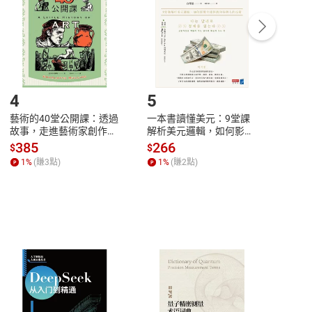
/退貨。
登入帳號，下載書籍後看書
4
5
6
藝術的40堂公開課：透過
一本書讀懂美元：9堂課
本物
故事，走進藝術家創作現
解析美元邏輯，如何影響
說，
場，看藝術如何誕生、如
全球經濟和每個人的投資
來】
385
266
28
$
$
$
何形塑人類生活【電子
【電子書】
1
%
(賺
3
點)
1
%
(賺
2
點)
1
%
書】