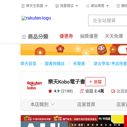
樂天生態圈
我要開店
網站導覽
購
優惠券
抽獎優惠
天天免運
商品分類
樂天首頁
圖書與雜誌
有聲書
語言學習/考試用書
樂天Kobo電子書
追蹤
4.9
(2188)
追蹤
2.4萬
出貨
本店類別
店家首頁
店家