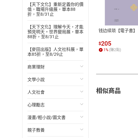
【天下文化】重新定義你的價
付款方
值，職場升級展，單本88
折，至8/31止
ATM轉帳、信用卡
【天下文化】理解今天，才能
钱边续琐【電子書】
預見明天。世界變局展，單本
88折，至8/31止
205
$
【麥田出版】人文社科展，單
1
%
(賺
2
點)
本85折，至8/29止
商業理財
文學小說
投資理財
相似商品
人文社會
經濟/趨勢
歐美文學
心理勵志
財務/金融
日本文學
國際關係
漫畫/輕小說/圖文書
管理/領導
韓國文學
政治
心靈成長/情緒
親子教養
職場工作術
華文文學
社會科學
人際關係
輕小說