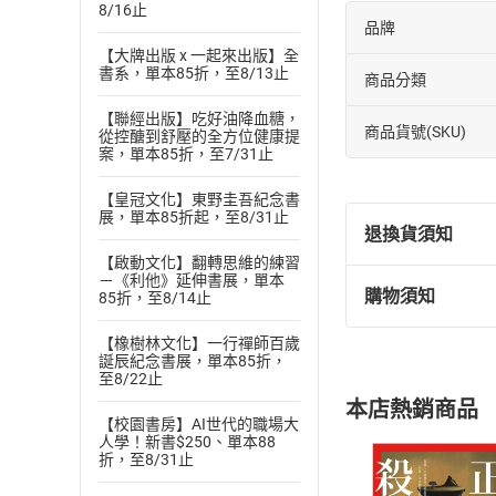
8/16止
品牌
【大牌出版 x 一起來出版】全
書系，單本85折，至8/13止
商品分類
【聯經出版】吃好油降血糖，
商品貨號(SKU)
從控醣到舒壓的全方位健康提
案，單本85折，至7/31止
【皇冠文化】東野圭吾紀念書
展，單本85折起，至8/31止
退換貨須知
【啟動文化】翻轉思維的練習
－《利他》延伸書展，單本
購物須知
85折，至8/14止
退換貨規定：
(
一
)
依
消費
【橡樹林文化】一行禪師百歲
內容或一經提
誕辰紀念書展，單本85折，
至8/22止
購書須知
定。
本店熱銷商品
(
二
)
消費者
【校園書房】AI世代的職場大
人學！新書$250、單本88
且已下載
/
存
挑選
商
折，至8/31止
退貨方式：您
Choose