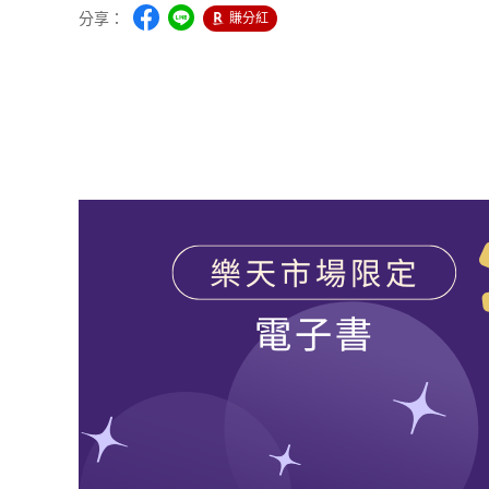
分享：
賺分紅