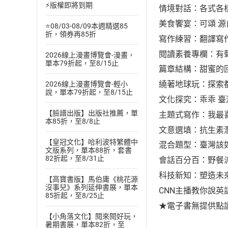
⚡版權即將到期
情境對話：各式各樣
美食饗宴：可頌 
⭐08/03-08/09本週精選85
折，領券再85折
寫作練習：翻譯寫
閱讀素養專欄：有
2026線上漫畫博覽會-漫畫，
單本79折起，至8/15止
篇章結構：甜蜜的
繞著地球玩：探索
2026線上漫畫博覽會-輕小
說，單本79折起，至8/15止
文化探究：乖乖 
【臉譜出版】出版社推薦，單
主題式寫作：我最
本85折，至8/8止
文意選填：抗生素
【皇冠文化】哈利波特繁體中
混合題型：臺灣該
文版系列，單本88折，套書
82折起，至8/31止
會話百分百：野餐
科技新知：塑造未
【高寶書版】馬伯庸《桃花源
沒事兒》系列延伸書展，單本
CNN主播教你說英
85折起，至8/25止
★電子書無提供點
【小角落文化】閱來閱好玩，
暑期書展，單本82折，至