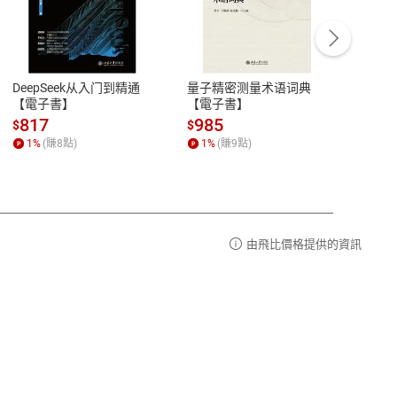
客服資訊
豫期
服務時間：週一到週五 10:00-12:00、
易解
13:00-17:00 (國定假日及例假日休息)
DeepSeek从入门到精通
量子精密测量术语词典
新西
品性
客服電話：0080-1857077
【電子書】
【電子書】
计研
請參
客服信箱：
聯絡店家
817
985
98
$
$
$
1
%
(賺
8
點)
1
%
(賺
9
點)
1
%
由飛比價格提供的資訊