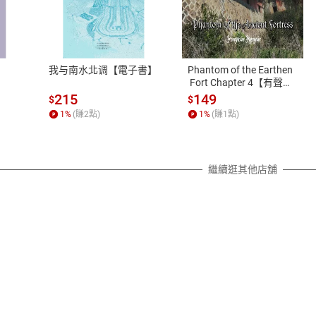
式
退換貨規範
、LINE PAY、AFTEE
本店是否提供消費者保護法七日猶
之權利，遽消費者保護法及通訊交
我与南水北调【電子書】
Phantom of the Earthen
除權合理例外情事適用準則，依商
 Fort Chapter 4【有聲
書】
質各有不同規定。詳細退換貨說明
215
149
$
$
照各商品說明。
1
%
(賺
2
點)
1
%
(賺
1
點)
詳細說明
繼續逛其他店舖