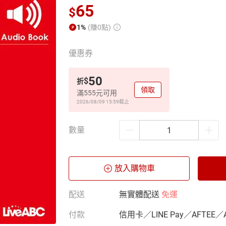
65
$
1%
(賺0點)
優惠券
50
$
折
領取
滿555元可用
2026/08/09 15:59
截止
數量
放入購物車
配送
無實體配送
免運
付款
信用卡／LINE Pay／AFTEE／