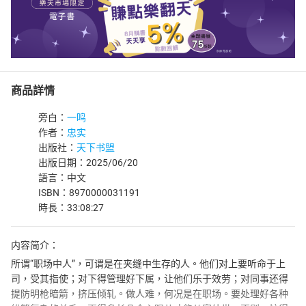
商品詳情
旁白：
一鸣
作者：
忠实
出版社：
天下书盟
出版日期：2025/06/20
語言：中文
ISBN：8970000031191
時長：33:08:27
内容简介：
所谓“职场中人”，可谓是在夹缝中生存的人。他们对上要听命于上
司，受其指使；对下得管理好下属，让他们乐于效劳；对同事还得
提防明枪暗箭，挤压倾轧。做人难，何况是在职场。要处理好各种