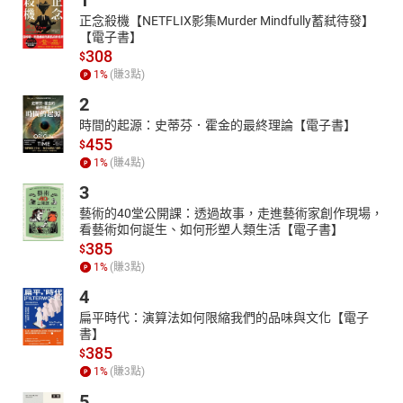
1
正念殺機【NETFLIX影集Murder Mindfully蓄弒待發】
【電子書】
308
$
1
%
(賺
3
點)
2
時間的起源：史蒂芬．霍金的最終理論【電子書】
455
$
1
%
(賺
4
點)
3
藝術的40堂公開課：透過故事，走進藝術家創作現場，
看藝術如何誕生、如何形塑人類生活【電子書】
385
$
1
%
(賺
3
點)
4
扁平時代：演算法如何限縮我們的品味與文化【電子
書】
385
$
1
%
(賺
3
點)
5