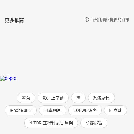
更多推薦
由飛比價格提供的資訊
翠菊
影片上字幕
畫
系統廚具
iPhone SE 3
日本鈣片
LOEWE 短夾
匹克球
NITORI宜得利家居 層架
防霾紗窗