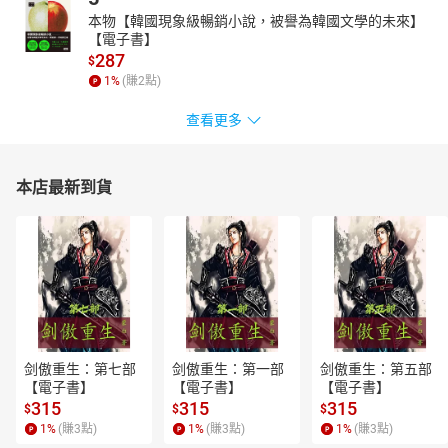
本物【韓國現象級暢銷小說，被譽為韓國文學的未來】
【電子書】
287
$
1
%
(賺
2
點)
查看更多
本店最新到貨
剑傲重生：第七部
剑傲重生：第一部
剑傲重生：第五部
【電子書】
【電子書】
【電子書】
315
315
315
$
$
$
1
%
(賺
3
點)
1
%
(賺
3
點)
1
%
(賺
3
點)