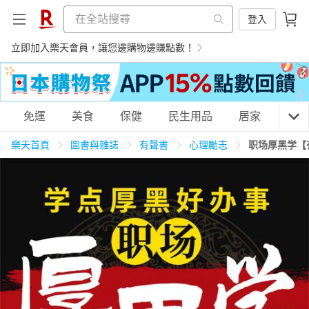
登入
立即加入樂天會員，讓您邊購物邊賺點數！
購物網分類
免運
美食
保健
民生用品
居家
3C
樂天首頁
圖書與雜誌
有聲書
心理勵志
职场厚黑学【
天天免運
美食蛋糕
養生保健
民生用品
居家生活
3C家電
運動休閒
親子玩具
女裝
男裝
化妝保養
情趣用品