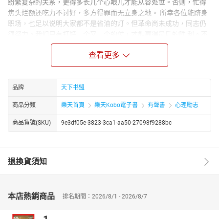
纷繁复杂的关系，更得多长几个心眼儿才能从容处世。否则，忙得
焦头烂额还吃力不讨好，多方得罪而无立身之地。 所幸各位能跻身
职场，也足以说明大家都不是省油的灯。但革命尚未成功，同志仍
须努力。我们只有打好一个又一个的仗，才能赢得最后的胜 利。不
要忽视生活中任何一个与上司、同事、下属打交道的细节，那可能
查看更多
就 是转变你命运的瞬间。或许你会觉得这样很累，其实不然，只要
你深悟“职场厚黑学”的精髓，将之深植到你的脑中，就能使你的这些
反应成为下意识的、自然的表现。就像乔丹那样的职业球员，无论
你从什么角 度、以多大力度传球给他，他都可以轻松地接到，甚至
品牌
天下书盟
球到了场外他也 有办法将之挽回场内，其反应只是瞬间的，无须多
商品分類
樂天首頁
樂天Kobo電子書
有聲書
心理勵志
动脑筋，更别说“累” 了。
商品貨號(SKU)
9e3df05e-3823-3ca1-aa50-27098f9288bc
退換貨須知
本店熱銷商品
排名期間：2026/8/1 - 2026/8/7