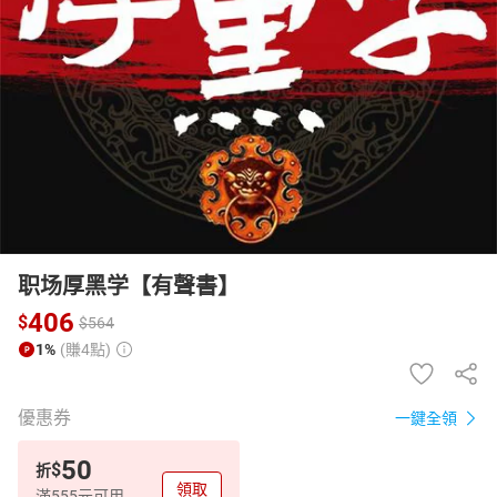
日本購物
電子/紙本書
HOT
职场厚黑学【有聲書】
406
$
$
564
1%
(賺4點)
優惠券
一鍵全領
50
$
折
領取
滿555元可用