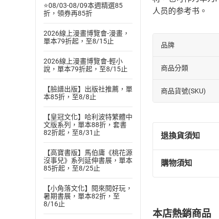
⭐08/03-08/09本週精選85
人员的参考书。
折，領券再85折
2026線上漫畫博覽會-漫畫，
單本79折起，至8/15止
品牌
2026線上漫畫博覽會-輕小
商品分類
說，單本79折起，至8/15止
【臉譜出版】出版社推薦，單
商品貨號(SKU)
本85折，至8/8止
【皇冠文化】哈利波特繁體中
文版系列，單本88折，套書
82折起，至8/31止
退換貨須知
【高寶書版】馬伯庸《桃花源
沒事兒》系列延伸書展，單本
購物須知
退換貨規定：
85折起，至8/25止
(
一
)
依
消費
【小角落文化】閱來閱好玩，
內容或一經提
暑期書展，單本82折，至
購書須知
定。
8/16止
本店熱銷商品
(
二
)
消費者