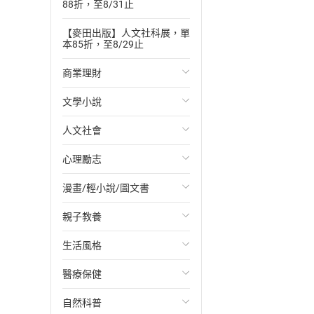
88折，至8/31止
【麥田出版】人文社科展，單
本85折，至8/29止
商業理財
文學小說
投資理財
人文社會
經濟/趨勢
歐美文學
心理勵志
財務/金融
日本文學
國際關係
漫畫/輕小說/圖文書
管理/領導
韓國文學
政治
心靈成長/情緒
親子教養
職場工作術
華文文學
社會科學
人際關係
輕小說
生活風格
成功法
經典文學
台灣/中國歷史
兩性關係
奇幻/科幻
教育現場
醫療保健
行銷/廣告
成長/家庭生活小說
日/韓歷史
心理學
愛情故事
兒童文學/故事
飲食/食譜
自然科普
傳記
懸疑/推理小說
其他歷史/史學
職場/社會寫實
兒童科普/學習
健身/美顏
健康/養生