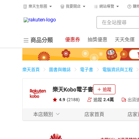
樂天生態圈
我要開店
網站導覽
購
優惠券
抽獎優惠
天天免運
商品分類
樂天首頁
圖書與雜誌
電子書
電腦資訊與工程
樂天Kobo電子書
追蹤
4.9
(2188)
追蹤
2.4萬
出貨
本店類別
店家首頁
店家