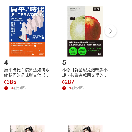
付款
方式
完成
訂單
中點選「瀏覽訂單明細」
>
「申請取消訂單
/
退
Payment
Complete
/退貨。
登入帳號，下載書籍後看書
4
5
6
扁平時代：演算法如何限
本物【韓國現象級暢銷小
蛋白
縮我們的品味與文化【電
說，被譽為韓國文學的未
版）─
子書】
來】【電子書】
秘密
385
287
24
$
$
$
一本
1
%
(賺
3
點)
1
%
(賺
2
點)
1
%