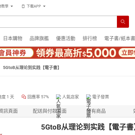
物教學
下載APP
日本購物
品牌旗艦
優惠活動
排行榜
電子書/紙本
5GtoB从理论到实践【電子書】
速度
1 天
回應率
57%
人氣店家
電子發票
資訊頁面
配送與付款頁面
所有商品
5GtoB从理论到实践【電子書