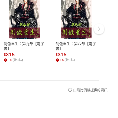
客服資訊
豫期
服務時間：週一到週五 10:00-12:00、
易解
13:00-17:00 (國定假日及例假日休息)
剑傲重生：第九部【電子
剑傲重生：第八部【電子
潜水史
品性
客服電話：0080-1857077
書】
書】
andari
al) Sc
請參
客服信箱：
聯絡店家
315
315
13
$
$
$
r【電
1
%
(賺
3
點)
1
%
(賺
3
點)
1
%
由飛比價格提供的資訊