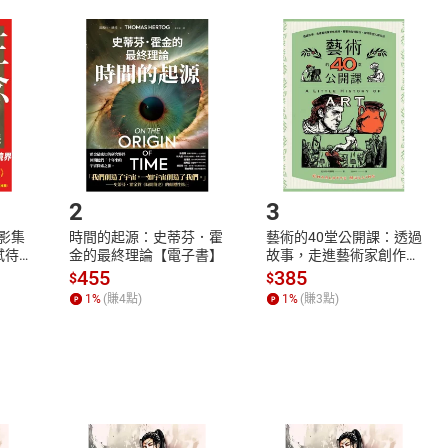
取電子書，不得請求退貨退款。
品
放入
購物車
登入
帳號
欲取消訂單或辦理退貨時，請登入樂天市場，並於「我的訂單」
Shopping cart
Login
將依您的申請進行審核，待審核通過後將為您辦理退款事宜。
市場須以整筆訂單為單位進行取消/退貨，恕無法以單支商品取消
如何開始使用？
.選擇閱讀載具
Step2.
2
3
X影集
時間的起源：史蒂芬．霍
藝術的40堂公開課：透過
蓄弒待
金的最終理論【電子書】
故事，走進藝術家創作現
場，看藝術如何誕生、如
455
385
$
$
何形塑人類生活【電子
1
%
(賺
4
點)
1
%
(賺
3
點)
書】