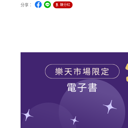
分享：
賺分紅