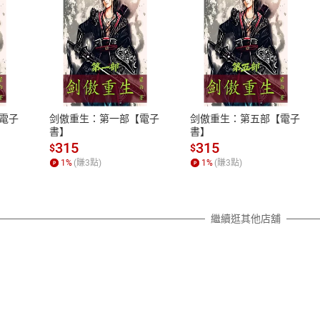
式
退換貨規範
、LINE PAY、AFTEE
本店是否提供消費者保護法七日猶
之權利，遽消費者保護法及通訊交
電子
剑傲重生：第一部【電子
剑傲重生：第五部【電子
除權合理例外情事適用準則，依商
書】
書】
質各有不同規定。詳細退換貨說明
315
315
$
$
照各商品說明。
1
%
(賺
3
點)
1
%
(賺
3
點)
詳細說明
繼續逛其他店舖