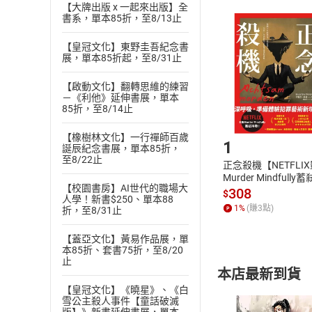
【大牌出版 x 一起來出版】全
且已下載
/
存
書系，單本85折，至8/13止
挑選
商
退貨方式：您
Choose
【皇冠文化】東野圭吾紀念書
貨」，本店鋪
展，單本85折起，至8/31止
請注意，樂天
購書後，
【啟動文化】翻轉思維的練習
－《利他》延伸書展，單本
85折，至8/14止
Step1
【橡樹林文化】一行禪師百歲
1
誕辰紀念書展，單本85折，
至8/22止
正念殺機【NETFLI
Murder Mindfully
【校園書房】AI世代的職場大
發】【電子書】
308
$
人學！新書$250、單本88
1
%
(賺
3
點)
折，至8/31止
【蓋亞文化】黃易作品展，單
本85折、套書75折，至8/20
止
本店最新到貨
【皇冠文化】《曉星》、《白
雪公主殺人事件【童話破滅