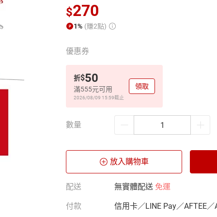
270
$
1%
(賺2點)
優惠券
50
$
折
領取
滿555元可用
2026/08/09 15:59
截止
數量
放入購物車
配送
無實體配送
免運
付款
信用卡／LINE Pay／AFTEE／