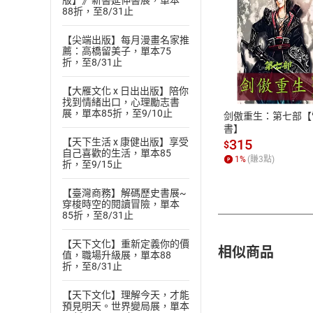
版】》新書延伸書展，單本
88折，至8/31止
【尖端出版】每月漫畫名家推
薦：高橋留美子，單本75
付款方
折，至8/31止
ATM轉帳、信用卡
【大雁文化 x 日出出版】陪你
找到情緒出口，心理勵志書
展，單本85折，至9/10止
剑傲重生：第七部【
書】
【天下生活 x 康健出版】享受
315
$
自己喜歡的生活，單本85
1
%
(賺
3
點)
折，至9/15止
【臺灣商務】解碼歷史書展~
穿梭時空的閱讀冒險，單本
85折，至8/31止
【天下文化】重新定義你的價
相似商品
值，職場升級展，單本88
折，至8/31止
【天下文化】理解今天，才能
預見明天。世界變局展，單本