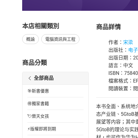
本店相關類別
商品詳情
概論
電腦資訊與工程
作者：
宋梁
出版社：
电子
出版日期：202
商品分類
語言：中文
ISBN：75840
全部商品
檔案格式：EP
閱讀裝置：閱讀器
🎯新書優惠
🉐獨家書籍
本书全面、系统地介
态产业链、5Gto
💘樂天女孩
展望等内容；其中
⚡版權即將到期
5GtoB的理论与
材，也可作为华为H