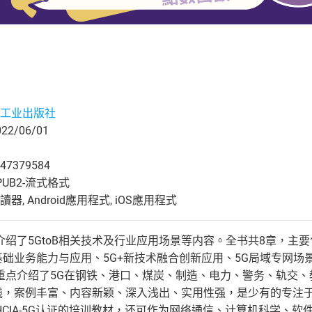
工业出版社
2/06/01
47379584
UB2-流式格式
, Android應用程式, iOS應用程式
绍了5GtoB相关技术及行业应用场景等内容。全书共8章，主要
B基础业务能力与应用、5G+新技术融合创新应用、5G局域专网
重点介绍了5G在钢铁、港口、煤炭、制造、电力、警务、轨交
实践，案例丰富、内容新颖、深入浅出、实用性强，是少有的专注于
CIA-5G认证的培训教材，还可作为网络通信、计算机科学、