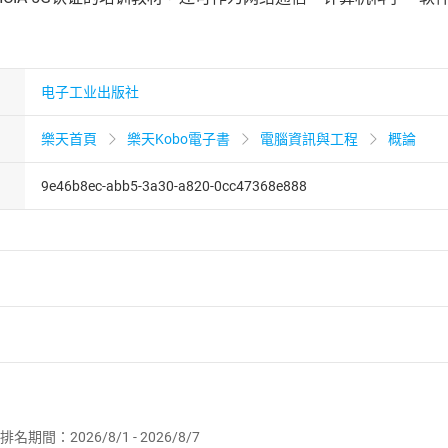
电子工业出版社
樂天首頁
樂天Kobo電子書
電腦資訊與工程
概論
9e46b8ec-abb5-3a30-a820-0cc47368e888
者保護法
第
19
條第
1
項後段
暨
通訊交易解除權合理例外情事適用
供即為完成之線上服務，經消費者事先同意始提供。」 之商品
排名期間：2026/8/1 - 2026/8/7
訂購本店鋪之商品即代表知悉本店鋪所銷售之商品為電子書，屬