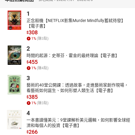
這麼多年，教學之餘，出過很多本書，得過幾個文學獎，當過客語
1
廣播節目主播，教過鋼琴，為幾個出版社設計閱讀活動.......目前是
國內國語文教材撰寫人員，同時也編寫美加地區華語課本、香港地
正念殺機【NETFLIX影集Murder Mindfully蓄弒待發】
【電子書】
區中國語文課本的教材。
308
$
喜歡讀書、喜歡說故事、喜歡帶著讀者閱讀、討論，每創作一本新
1
%
(賺
3
點)
書，都想著讀者閱讀之後，會有什麼樣的亮點在心中？無論你是否
2
讀過她的作品，希望這本書，都能成為作者與讀者之間，最難忘的
問候。
時間的起源：史蒂芬．霍金的最終理論【電子書】
455
$
★朗讀者簡介｜吳秉宸
1
%
(賺
4
點)
台灣大學財金系畢業。備受矚目的戲劇新秀。拍攝多部劇情短片、
3
MV、廣告、網路劇等影像作品。擔任朗讀者的有聲書作品包括：
《有禮這一家：生命禮俗大揭祕》、《第21個學生》、《山海經裡
藝術的40堂公開課：透過故事，走進藝術家創作現場，
看藝術如何誕生、如何形塑人類生活【電子書】
的故事1：南山先生的藥鋪子》、《山海經裡的故事2：南山先生的
385
$
不傳祕方》、《黃金、薯條、巧克力：世界原住民奇幻冒險》、
1
%
(賺
3
點)
《李家同文學繪本有聲故事集》、《童話莊子》、《童話莊子2：無
敵大劍客》。
4
【有聲書目錄】
一本書讀懂美元：9堂課解析美元邏輯，如何影響全球經
濟和每個人的投資【電子書】
序
266
$
一、初見南山先生