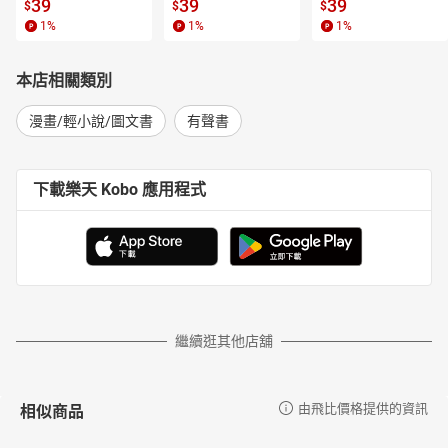
書】
【電子書】
子書】
39
39
39
$
$
$
1
%
1
%
1
%
本店相關類別
漫畫/輕小說/圖文書
有聲書
下載樂天 Kobo 應用程式
繼續逛其他店舖
相似商品
由飛比價格提供的資訊