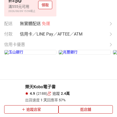
50
$
折
領取
滿555元可用
2026/08/09 15:59
截止
配送
無實體配送
免運
付款
信用卡／LINE Pay／AFTEE／ATM
信用卡優惠
樂天Kobo電子書
4.9
(2188)
追蹤
2.4萬
出貨速度
1 天
回應率
57%
追蹤店家
逛店舖