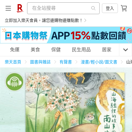
登入
立即加入樂天會員，讓您邊購物邊賺點數！
購物網分類
免運
美食
保健
民生用品
居家
3C
樂天首頁
圖書與雜誌
有聲書
漫畫/輕小說/圖文書
山
天天免運
美食蛋糕
養生保健
民生用品
居家生活
3C家電
運動休閒
親子玩具
女裝
男裝
化妝保養
情趣用品