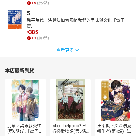
1
%
(賺
2
點)
二、落魄書生的考驗
5
三、縣官的難題
四、密山來的客人
扁平時代：演算法如何限縮我們的品味與文化【電子
五、游婆婆的煩憂
書】
385
六、西山牧馬人
$
1
%
(賺
3
點)
七、無可奈何的君子
八、無時不思，無藥不用
查看更多
本店最新到貨
前輩，請跟我交往
May I help you? 漸
王弟殿下深深溺愛
(第6話)完【電子
近戀愛物語(第5話)
轉生者(第4話)【電