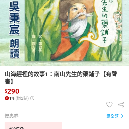
日本購物
電子/紙本書
HOT
山海經裡的故事1：南山先生的藥鋪子【有聲
書】
290
$
1%
(賺2點)
優惠券
一鍵全領