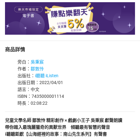
商品詳情
旁白：
吳秉宸
作者：
鄒敦怜
出版社：
i聽聽 iListen
出版日期：2022/04/01
語言：中文
ISBN：7435000001114
時長：02:08:22
兒童文學名師 鄒敦怜 精彩創作 × 戲劇小王子 吳秉宸 獻聲朗讀
帶你踏入最瑰麗獵奇的異獸世界 傾聽最有智慧的聲音
i聽聽鉅獻【山海經裡的故事：南山先生系列】有聲書