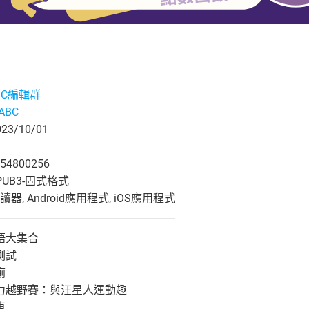
ABC編輯群
eABC
3/10/01
54800256
UB3-固式格式
, Android應用程式, iOS應用程式
語大集合
測試
廁
力越野賽：與汪星人運動趣
車