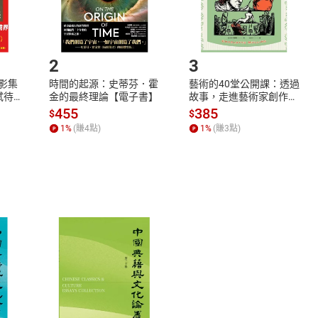
.選擇閱讀載具
Step2.
2
3
X影集
時間的起源：史蒂芬．霍
藝術的40堂公開課：透過
蓄弒待
金的最終理論【電子書】
故事，走進藝術家創作現
場，看藝術如何誕生、如
455
385
$
$
何形塑人類生活【電子
1
%
(賺
4
點)
1
%
(賺
3
點)
書】
式
退換貨規範