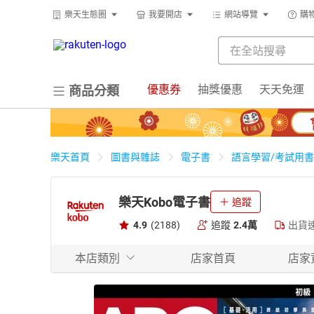
樂天生態圈
我要開店
網站導覽
購
優惠券
抽獎優惠
天天免運
商品分類
樂天首頁
圖書與雜誌
電子書
語言學習/考試用書
樂天Kobo電子書
追蹤
4.9
(2188)
追蹤
2.4萬
出貨
本店類別
店家首頁
店家