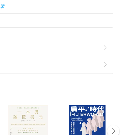
學習
準則
第
2
條第
5
款之規定，「非以有形媒介提供之數位
，不適用消保法第
19
條第
1
項七日內無條件退貨之規
非以有形媒介提供之數位內容，消費者同意若訂購後
付款
方式
完成
訂單
中點選「瀏覽訂單明細」
>
「申請取消訂單
/
退
Payment
Complete
/退貨。