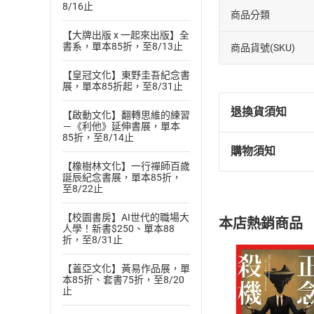
8/16止
商品分類
【大牌出版 x 一起來出版】全
書系，單本85折，至8/13止
商品貨號(SKU)
【皇冠文化】東野圭吾紀念書
展，單本85折起，至8/31止
退換貨須知
【啟動文化】翻轉思維的練習
－《利他》延伸書展，單本
85折，至8/14止
購物須知
退換貨規定：
【橡樹林文化】一行禪師百歲
(
一
)
依
消費
誕辰紀念書展，單本85折，
至8/22止
內容或一經提
購書須知
定。
【校園書房】AI世代的職場大
本店熱銷商品
(
二
)
消費者
人學！新書$250、單本88
折，至8/31止
且已下載
/
存
挑選
商
退貨方式：您
【蓋亞文化】黃易作品展，單
Choose
本85折、套書75折，至8/20
貨」，本店鋪
止
請注意，樂天
購書後，