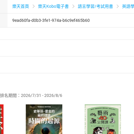
樂天首頁
樂天Kobo電子書
語言學習/考試用書
英語
9ead60fa-d0b3-3fe1-974a-b6c9ef465b60
者保護法
第
19
條第
1
項後段
暨
通訊交易解除權合理例外情事適用
供即為完成之線上服務，經消費者事先同意始提供。」 之商品
排名期間：2026/7/31 - 2026/8/6
訂購本店鋪之商品即代表知悉本店鋪所銷售之商品為電子書，屬
取電子書，不得請求退貨退款。
品
放入
購物車
登入
帳號
欲取消訂單或辦理退貨時，請登入樂天市場，並於「我的訂單」
Shopping cart
Login
將依您的申請進行審核，待審核通過後將為您辦理退款事宜。
市場須以整筆訂單為單位進行取消/退貨，恕無法以單支商品取消
如何開始使用？