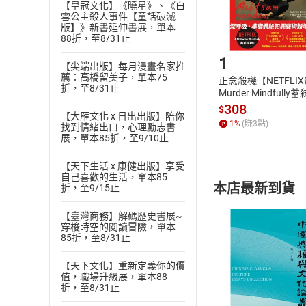
【皇冠文化】《曉星》、《白
雪公主殺人事件【童話破滅
版】》新書延伸書展，單本
Step1
88折，至8/31止
1
【尖端出版】每月漫畫名家推
薦：高橋留美子，單本75
正念殺機【NETFLI
折，至8/31止
Murder Mindfully
發】【電子書】
308
$
【大雁文化 x 日出出版】陪你
1
%
(賺
3
點)
找到情緒出口，心理勵志書
展，單本85折，至9/10止
【天下生活 x 康健出版】享受
自己喜歡的生活，單本85
本店最新到貨
折，至9/15止
【臺灣商務】解碼歷史書展~
穿梭時空的閱讀冒險，單本
85折，至8/31止
【天下文化】重新定義你的價
值，職場升級展，單本88
付款方
折，至8/31止