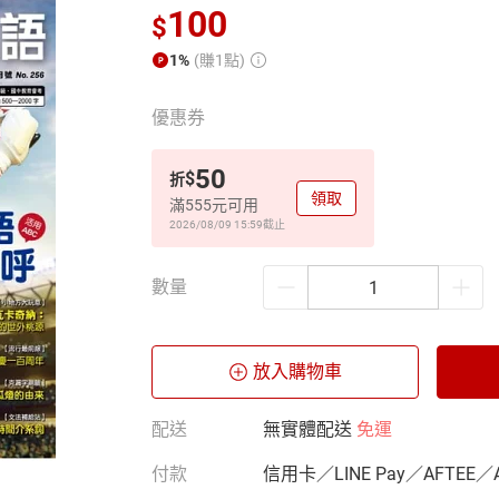
100
$
1%
(賺1點)
優惠券
50
$
折
領取
滿555元可用
2026/08/09 15:59
截止
數量
放入購物車
配送
無實體配送
免運
付款
信用卡／LINE Pay／AFTEE／