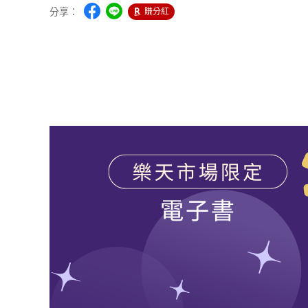
分享：
賺分紅