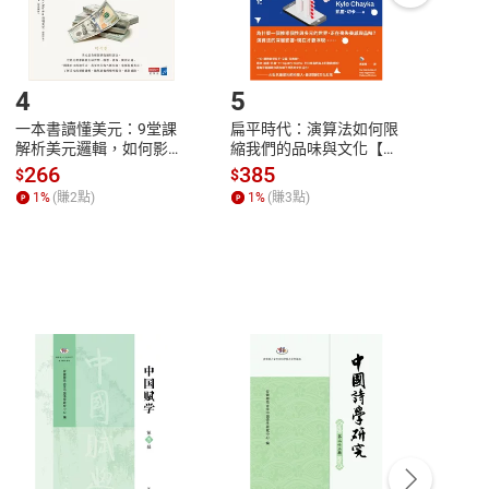
登入帳號，下載書籍後看書
4
5
6
一本書讀懂美元：9堂課
扁平時代：演算法如何限
本物
解析美元邏輯，如何影響
縮我們的品味與文化【電
說，
全球經濟和每個人的投資
子書】
來】
266
385
28
$
$
$
【電子書】
1
%
(賺
2
點)
1
%
(賺
3
點)
1
%
客服資訊