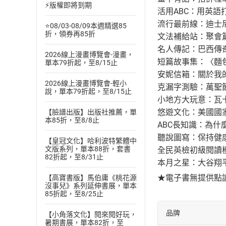
⚡版權即將到期
活用ABC：用英語
流行最前線：迪士
⭐08/03-08/09本週精選85
折，領券再85折
文法補給站：聚會
名人傳記：巴西傳
2026線上漫畫博覽會-漫畫，
短篇故事集：〈麵
單本79折起，至8/15止
安妮信箱：關於我
2026線上漫畫博覽會-輕小
克漏字測驗：萬聖
說，單本79折起，至8/15止
小地方大玩意：瓦
悠遊文化：美國國
【臉譜出版】出版社推薦，單
本85折，至8/8止
ABC長知識：為什
聽說圖寫：保持健
【皇冠文化】哈利波特繁體中
文版系列，單本88折，套書
全民英檢初級閱讀
82折起，至8/31止
本月之星：大谷翔
★電子書無提供點
【高寶書版】馬伯庸《桃花源
沒事兒》系列延伸書展，單本
85折起，至8/25止
品牌
【小角落文化】閱來閱好玩，
暑期書展，單本82折，至