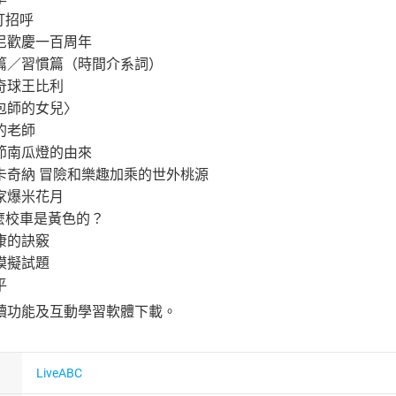
打招呼
尼歡慶一百周年
篇／習慣篇（時間介系詞）
奇球王比利
包師的女兒〉
的老師
節南瓜燈的由來
卡奇納 冒險和樂趣加乘的世外桃源
家爆米花月
麼校車是黃色的？
康的訣竅
模擬試題
平
讀功能及互動學習軟體下載。
LiveABC