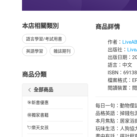
本店相關類別
商品詳情
語言學習/考試用書
作者：
Live
出版社：
Liv
英語學習
雜誌期刊
出版日期：202
語言：中文
ISBN：69138
商品分類
檔案格式：EP
閱讀裝置：閱讀器
全部商品
🎯新書優惠
每日一句：動物俚
品格英語：掉錢包
🉐獨家書籍
本月焦點：居家浴
💘樂天女孩
玩味生活：人狗協
畫中有話：搭計程