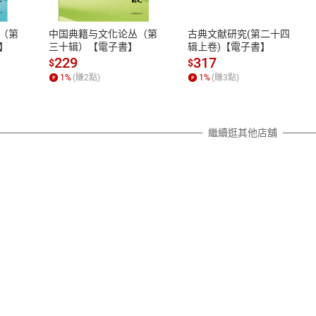
、LINE PAY、AFTEE
本店是否提供消費者保護法七日猶
之權利，遽消費者保護法及通訊交
（第
中国典籍与文化论丛（第
古典文献研究(第二十四
除權合理例外情事適用準則，依商
】
三十辑）【電子書】
辑上卷)【電子書】
質各有不同規定。詳細退換貨說明
229
317
$
$
照各商品說明。
1
%
(賺
2
點)
1
%
(賺
3
點)
詳細說明
繼續逛其他店舖