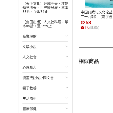
ATM轉帳、信用卡
【天下文化】理解今天，才能
預見明天。世界變局展，單本
88折，至8/31止
中国典籍与文化论丛
二十九辑）【電子書
258
【麥田出版】人文社科展，單
$
本85折，至8/29止
1
%
(賺
2
點)
商業理財
文學小說
投資理財
人文社會
經濟/趨勢
歐美文學
相似商品
心理勵志
財務/金融
日本文學
國際關係
漫畫/輕小說/圖文書
管理/領導
韓國文學
政治
心靈成長/情緒
親子教養
職場工作術
華文文學
社會科學
人際關係
輕小說
生活風格
成功法
經典文學
台灣/中國歷史
兩性關係
奇幻/科幻
教育現場
醫療保健
行銷/廣告
成長/家庭生活小說
日/韓歷史
心理學
愛情故事
兒童文學/故事
飲食/食譜