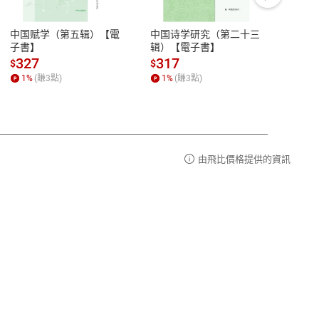
豫期
服務時間：週一到週五 10:00-12:00、
易解
13:00-17:00 (國定假日及例假日休息)
中国赋学（第五辑）【電
中国诗学研究（第二十三
中国
品性
客服電話：0080-1857077
子書】
辑）【電子書】
二十
請參
客服信箱：
聯絡店家
327
317
28
$
$
$
1
%
(賺
3
點)
1
%
(賺
3
點)
1
%
由飛比價格提供的資訊