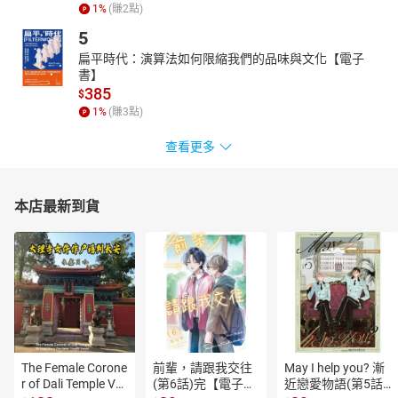
1
%
(賺
2
點)
5
扁平時代：演算法如何限縮我們的品味與文化【電子
書】
385
$
1
%
(賺
3
點)
查看更多
本店最新到貨
The Female Corone
前輩，請跟我交往
May I help you? 漸
r of Dali Temple Vo
(第6話)完【電子
近戀愛物語(第5話)