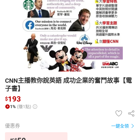
日本購物
電子/紙本書
HOT
CNN主播教你說英語 成功企業的奮鬥故事【電
子書】
193
$
1%
(賺1點)
優惠券
一鍵全領