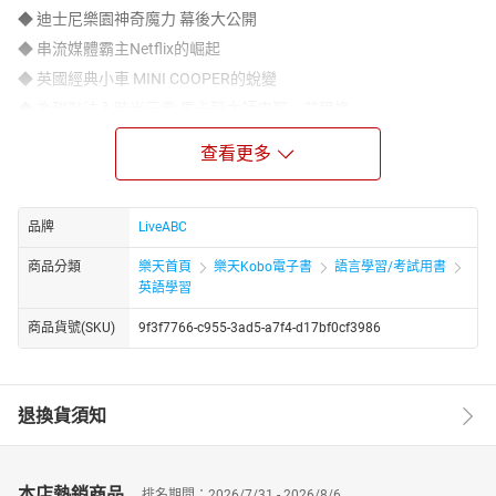
◆ 迪士尼樂園神奇魔力 幕後大公開
◆ 串流媒體霸主Netflix的崛起
◆ 英國經典小車 MINI COOPER的蛻變
◆ 為甜點注入時尚元素 馬卡龍大師皮耶．艾爾梅
4大學習特色，聽懂CNN很可以!
查看更多
①單字片語總整理
②中英對照好閱讀
③圖解詞彙學更多
品牌
LiveABC
④原音收錄練聽力
商品分類
樂天首頁
樂天Kobo電子書
語言學習/考試用書
每個成功的品牌與企業，都有一段最鼓舞人心的故事！
英語學習
品牌不只是公司或產品的名稱，更包涵了被賦予的商品形象以及企
商品貨號(SKU)
9f3f7766-c955-3ad5-a7f4-d17bf0cf3986
業精神，甚至是營運模式或文化影響。一個品牌能成功，背後一定
是一連串的努力與克服無止境的挑戰，經由閱讀及聆聽這些品牌的
崛起過程，不僅更能更深入了解品牌的經營理念，也能獲得人生的
啟發或靈感。
退換貨須知
30篇新聞專訪，帶你放眼全球，英語躍升國際水準！
本書精選自「CNN互動英語雜誌」歷年來與品牌歷史故事相關的報
本店熱銷商品
排名期間：2026/7/31 - 2026/8/6