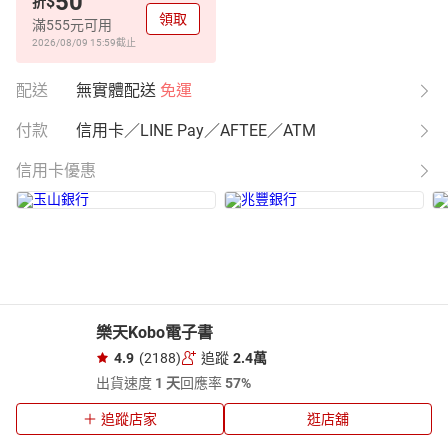
50
$
折
領取
滿555元可用
2026/08/09 15:59
截止
配送
無實體配送
免運
付款
信用卡／LINE Pay／AFTEE／ATM
信用卡優惠
樂天Kobo電子書
4.9
(2188)
追蹤
2.4萬
出貨速度
1 天
回應率
57%
追蹤店家
逛店舖