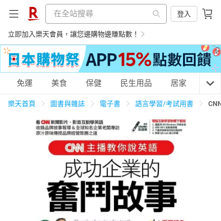
登入
立即加入樂天會員，讓您邊購物邊賺點數！
購物網分類
免運
美食
保健
民生用品
居家
3C
樂天首頁
圖書與雜誌
電子書
語言學習/考試用書
C
天天免運
美食蛋糕
養生保健
民生用品
居家生活
3C家電
運動休閒
親子玩具
女裝
男裝
化妝保養
情趣用品