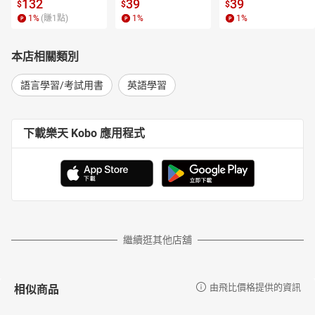
l.6【有聲書】
書】
【電子書】
132
39
39
$
$
$
1
%
(賺
1
點)
1
%
1
%
本店相關類別
語言學習/考試用書
英語學習
下載樂天 Kobo 應用程式
繼續逛其他店舖
相似商品
由飛比價格提供的資訊