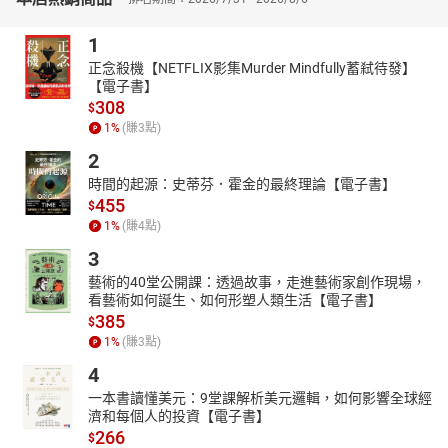
導，分為「精彩生活」、「數位科技」與「奢華精神」三大主題。
收錄了球知名企業高層的專訪影片，原音重現品牌的致勝之道，每
1
篇專訪的文章皆為中英對照，方便閱讀，並彙整重點單字及必學的
文法及片語等教學內容，另外也會補充與企業或是品牌相關的介
正念殺機【NETFLIX影集Murder Mindfully蓄弒待發】
【電子書】
紹，讓讀者能學英語的同時，也能了解其發展的沿革及背景，增加
308
$
可看性。在不同的訪談文章中，會視內容需要增加圖解單字或列表
1
%
(賺
3
點)
解說，例如：圖解經典跑車、圖解鼎泰豐餐點、動畫的製作過程
等，更加豐富所能學習到的各種知識。
2
時間的起源：史蒂芬．霍金的最終理論【電子書】
455
$
1
%
(賺
4
點)
3
藝術的40堂公開課：透過故事，走進藝術家創作現場，
看藝術如何誕生、如何形塑人類生活【電子書】
385
$
1
%
(賺
3
點)
4
一本書讀懂美元：9堂課解析美元邏輯，如何影響全球經
濟和每個人的投資【電子書】
266
$