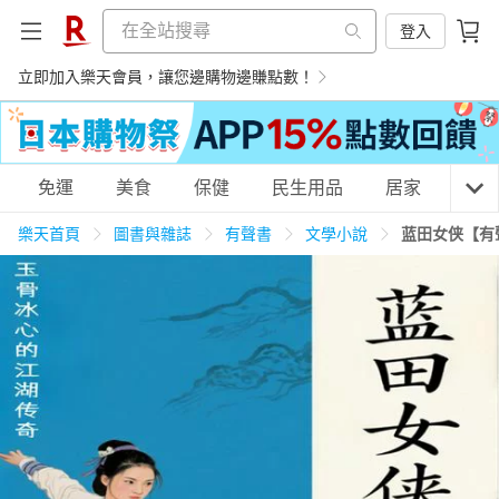
登入
立即加入樂天會員，讓您邊購物邊賺點數！
購物網分類
免運
美食
保健
民生用品
居家
3C
樂天首頁
圖書與雜誌
有聲書
文學小說
蓝田女侠【有
天天免運
美食蛋糕
養生保健
民生用品
居家生活
3C家電
運動休閒
親子玩具
女裝
男裝
化妝保養
情趣用品