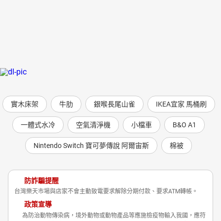
實木床架
牛肋
銀喉長尾山雀
IKEA宜家 馬桶刷
一體式水冷
空氣清淨機
小檔車
B&O A1
Nintendo Switch 寶可夢傳說 阿爾宙斯
棉被
防詐騙提醒
台灣樂天市場與店家不會主動致電要求解除分期付款、要求ATM轉帳。
政策宣導
為防治動物傳染病，境外動物或動物產品等應施檢疫物輸入我國，應符