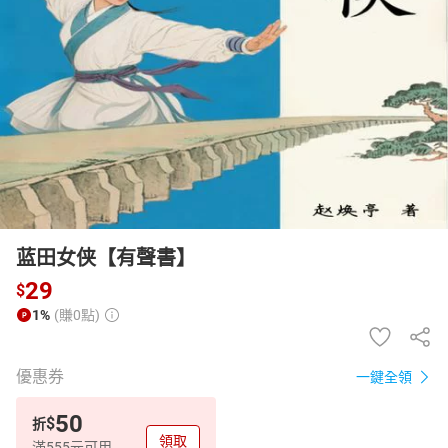
日本購物
電子/紙本書
HOT
蓝田女侠【有聲書】
29
$
1%
(賺0點)
優惠券
一鍵全領
50
$
折
領取
滿555元可用