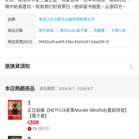
暗中助弟建功，待弟弟们封官荣归，她却留书隐退，云游四方。
品牌
黑龙江东北数字出版传媒有限公司
商品分類
樂天首頁
樂天Kobo電子書
有聲書
文學小說
商品貨號(SKU)
9f492cd5-ae59-35bc-83a5-b9134ae2f615
退換貨須知
本店熱銷商品
排名期間：2026/8/1 - 2026/8/7
1
正念殺機【NETFLIX影集Murder Mindfully蓄弒待發】
【電子書】
308
$
1
%
(賺
3
點)
2