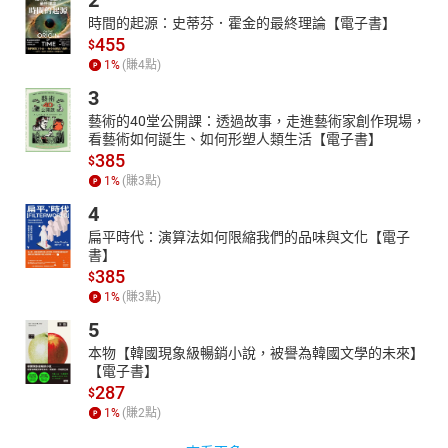
時間的起源：史蒂芬．霍金的最終理論【電子書】
455
$
1
%
(賺
4
點)
3
藝術的40堂公開課：透過故事，走進藝術家創作現場，
看藝術如何誕生、如何形塑人類生活【電子書】
385
$
1
%
(賺
3
點)
4
扁平時代：演算法如何限縮我們的品味與文化【電子
書】
385
$
1
%
(賺
3
點)
5
本物【韓國現象級暢銷小說，被譽為韓國文學的未來】
【電子書】
287
$
1
%
(賺
2
點)