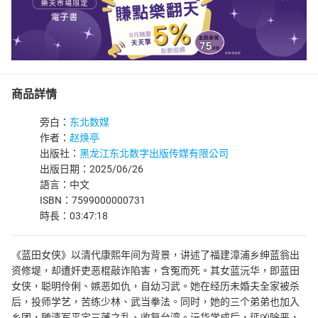
商品詳情
旁白：
东北数媒
作者：
赵焕亭
出版社：
黑龙江东北数字出版传媒有限公司
出版日期：2025/06/26
語言：中文
ISBN：7599000000731
時長：03:47:18
《蓝田女侠》以清代康熙年间为背景，讲述了福建漳浦乡绅蓝翁出
资修堤，却遭奸吏恶棍敲诈陷害，含冤而死。其女蓝沅华，即蓝田
女侠，聪明伶俐、嫉恶如仇，自幼习武。她在经历未婚夫全家被杀
后，投师学艺，苦练少林、武当拳法。同时，她的三个弟弟也加入
乡团，随清军平定三藩之乱、收复台湾。沅华学成后，惩凶除恶，