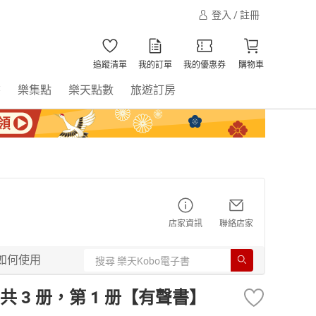
登入 / 註冊
追蹤清單
我的訂單
我的優惠券
購物車
書
樂集點
樂天點數
旅遊訂房
店家資訊
聯絡店家
如何使用
 共 3 册，第 1 册【有聲書】