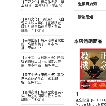
【蓋亞文化】黃易作品展，單
退換貨須知
本85折、套書75折，至8/20
止
購物須知
退換貨規定：
【皇冠文化】《曉星》、《白
雪公主殺人事件【童話破滅
(
一
)
依
消費
版】》新書延伸書展，單本
88折，至8/31止
內容或一經提
購書須知
定。
【尖端出版】每月漫畫名家推
本店熱銷商品
(
二
)
消費者
薦：高橋留美子，單本75
折，至8/31止
且已下載
/
存
挑選
商
退貨方式：您
Choose
【大雁文化 x 日出出版】陪你
找到情緒出口，心理勵志書
貨」，本店鋪
展，單本85折，至9/10止
請注意，樂天
購書後，
【天下生活 x 康健出版】享受
自己喜歡的生活，單本85
折，至9/15止
Step1
【臺灣商務】解碼歷史書展~
1
穿梭時空的閱讀冒險，單本
85折，至8/31止
正念殺機【NETFLI
Murder Mindfully