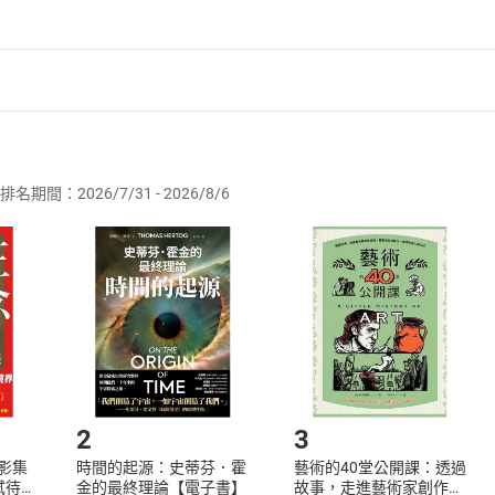
者保護法
第
19
條第
1
項後段
暨
通訊交易解除權合理例外情事適用
供即為完成之線上服務，經消費者事先同意始提供。」 之商品
排名期間：2026/7/31 - 2026/8/6
訂購本店鋪之商品即代表知悉本店鋪所銷售之商品為電子書，屬
取電子書，不得請求退貨退款。
品
放入
購物車
登入
帳號
欲取消訂單或辦理退貨時，請登入樂天市場，並於「我的訂單」
Shopping cart
Login
將依您的申請進行審核，待審核通過後將為您辦理退款事宜。
市場須以整筆訂單為單位進行取消/退貨，恕無法以單支商品取消
如何開始使用？
.選擇閱讀載具
Step2.
2
3
X影集
時間的起源：史蒂芬．霍
藝術的40堂公開課：透過
蓄弒待
金的最終理論【電子書】
故事，走進藝術家創作現