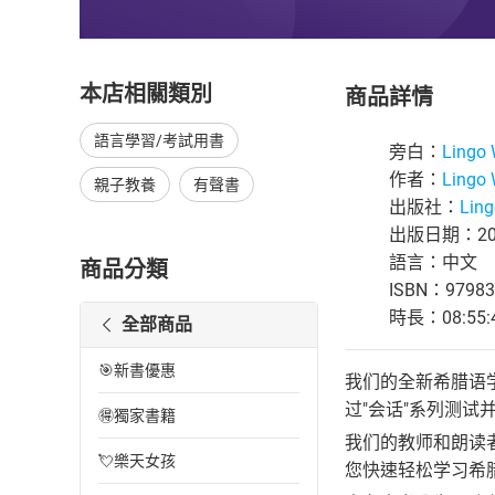
本店相關類別
商品詳情
語言學習/考試用書
旁白：
Lingo
作者：
Lingo
親子教養
有聲書
出版社：
Lin
出版日期：202
語言：中文
商品分類
ISBN：97983
時長：08:55:
全部商品
🎯新書優惠
我们的全新希腊语学
过"会话"系列测试
🉐獨家書籍
我们的教师和朗读
💘樂天女孩
您快速轻松学习希