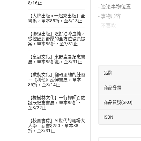
8/16止
- 谈论事物位置
- 事物形容
【大牌出版 x 一起來出版】全
書系，單本85折，至8/13止
- 不喜欢
【聯經出版】吃好油降血糖，
- 谈论能力
從控醣到舒壓的全方位健康提
案，單本85折，至7/31止
- 谈论外表
- 谈论个性
【皇冠文化】東野圭吾紀念書
展，單本85折起，至8/31止
- 谈论天气
- 谈论房子 (房间和
品牌
【啟動文化】翻轉思維的練習
－《利他》延伸書展，單本
85折，至8/14止
商品分類
【橡樹林文化】一行禪師百歲
商品貨號(SKU)
誕辰紀念書展，單本85折，
至8/22止
ISBN
【校園書房】AI世代的職場大
人學！新書$250、單本88
折，至8/31止