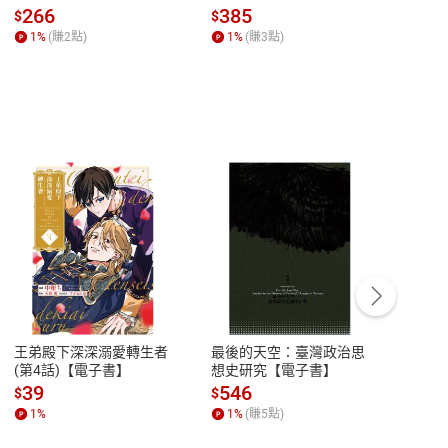
全球經濟和每個人的投資
子書】
來】
266
385
28
$
$
$
【電子書】
1
%
(賺
2
點)
1
%
(賺
3
點)
1
%
客服資訊
豫期
服務時間：週一到週五 10:00-12:00、
易解
13:00-17:00 (國定假日及例假日休息)
王弟殿下深深溺愛轉生者
最後的天空：臺灣政治思
鬼島
品性
客服電話：0080-1857077
(第4話)【電子書】
想史研究【電子書】
小事
請參
客服信箱：
聯絡店家
39
546
33
$
$
$
1
%
1
%
(賺
5
點)
1
%