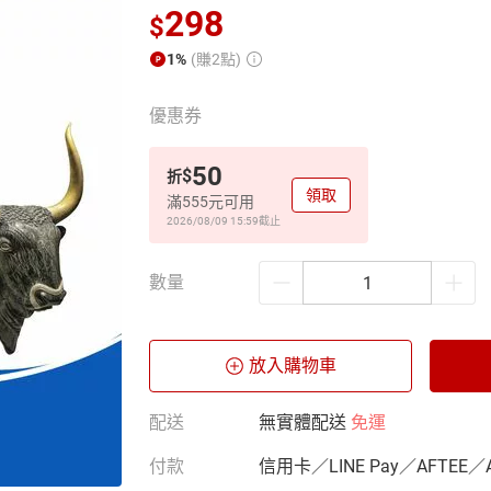
298
$
1%
(賺2點)
優惠券
50
$
折
領取
滿555元可用
2026/08/09 15:59
截止
數量
放入購物車
配送
無實體配送
免運
付款
信用卡／LINE Pay／AFTEE／