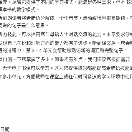
 个单元。尽管它提供了不同的学习模式，能满足各种需求，但本
解本书的教学模式。
您将听到朗读者将希腊语分解成一个个音节，清晰缓慢地重复朗读
要说的句子是什么意思。
加深听力技能，可以提高您与母语人士对话交流的能力。本章要求
您会发现自己在说和理解方面的能力都有了进步。听到译文后，您
的过程中，第 3、4 单元会帮助您熟记新的词汇和完整句子。
可以自测一下您掌握了多少。如果还有难点，我们建议您根据需要，重
，无需电子书便可以学习。这为您提供随时都能提高希腊语技能
许多小单元，方便教师在课堂上或任何时间紧迫的学习环境中使
和日期