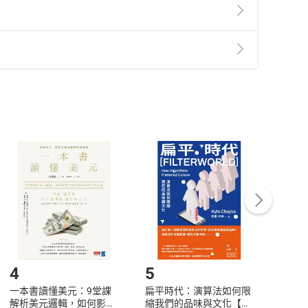
準則
第
2
條第
5
款之規定，「非以有形媒介提供之數位
，不適用消保法第
19
條第
1
項七日內無條件退貨之規
非以有形媒介提供之數位內容，消費者同意若訂購後
付款
方式
完成
訂單
中點選「瀏覽訂單明細」
>
「申請取消訂單
/
退
Payment
Complete
/退貨。
登入帳號，下載書籍後看書
4
5
6
一本書讀懂美元：9堂課
扁平時代：演算法如何限
本物
解析美元邏輯，如何影響
縮我們的品味與文化【電
說，