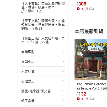
發】【電子書】
308
【天下文化】重新定義你的價
$
值，職場升級展，單本88
1
%
(賺
3
點)
折，至8/31止
【天下文化】理解今天，才能
預見明天。世界變局展，單本
88折，至8/31止
本店最新到貨
【麥田出版】人文社科展，單
本85折，至8/29止
商業理財
文學小說
投資理財
付款方
人文社會
經濟/趨勢
歐美文學
ATM轉帳、信用卡
心理勵志
財務/金融
日本文學
國際關係
The Female Coroner 
ali Temple Vol.6【
漫畫/輕小說/圖文書
管理/領導
韓國文學
政治
心靈成長/情緒
書】
132
$
1
%
(賺
1
點)
親子教養
職場工作術
華文文學
社會科學
人際關係
輕小說