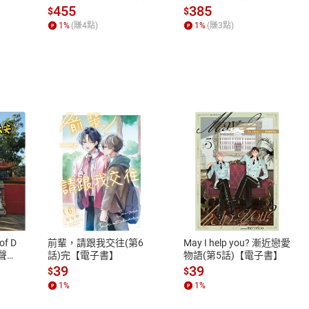
場，看藝術如何誕生、如
455
385
$
$
何形塑人類生活【電子
1
%
(賺
4
點)
1
%
(賺
3
點)
書】
式
退換貨規範
、LINE PAY、AFTEE
本店是否提供消費者保護法七日猶
之權利，遽消費者保護法及通訊交
of D
前輩，請跟我交往(第6
May I help you? 漸近戀愛
除權合理例外情事適用準則，依商
有聲
話)完【電子書】
物語(第5話)【電子書】
質各有不同規定。詳細退換貨說明
39
39
$
$
照各商品說明。
1
%
1
%
詳細說明