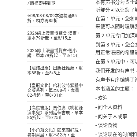
本有声书分为 5
⚡版權即將到期
听部分可以让您了
⭐08/03-08/09本週精選85
在第 1 单元，
折，領券再85折
来便可以随时理解
2026線上漫畫博覽會-漫畫，
第 2 单元专门
單本79折起，至8/15止
到第 3 单元，
2026線上漫畫博覽會-輕小
用正常语速的希腊语
說，單本79折起，至8/15止
在第 5 单元中，
【臉譜出版】出版社推薦，單
我们开发的有声书
本85折，至8/8止
有声书有序编排了
【皇冠文化】哈利波特繁體中
本书涵盖的主题：
文版系列，單本88折，套書
82折起，至8/31止
- 欢迎
- 问个人资料
【高寶書版】馬伯庸《桃花源
沒事兒》系列延伸書展，單本
- 问关于人或事
85折起，至8/25止
- 谈论食物
【小角落文化】閱來閱好玩，
- 谈论现在的时间
暑期書展，單本82折，至