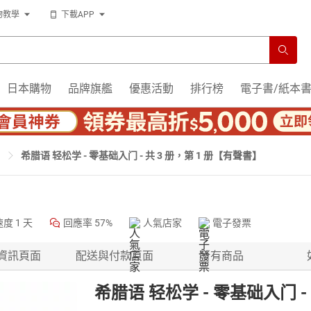
物教學
下載APP
日本購物
品牌旗艦
優惠活動
排行榜
電子書/紙本
希腊语 轻松学 - 零基础入门 - 共 3 册，第 1 册【有聲書】
速度
1 天
回應率
57%
人氣店家
電子發票
資訊頁面
配送與付款頁面
所有商品
希腊语 轻松学 - 零基础入门 -