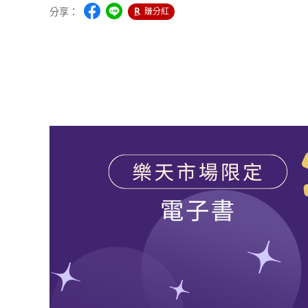
分享：
賺分紅