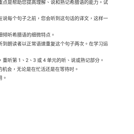
书重点是帮助您提高理解、说和熟记希腊语的能力。试
。在说每个句子之前，您会听到这句话的译文，这样一
仔细倾听希腊语的细微特点。
会听到朗读者以正常语速重复这个句子两次。在学习运
听第 1、2、3 或 4 单元的听、说或熟记部分。
的机会，无论是在忙活还是在等待时。
用。