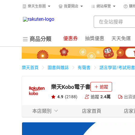
樂天生態圈
我要開店
網站導覽
購
優惠券
抽獎優惠
天天免運
商品分類
樂天首頁
圖書與雜誌
有聲書
語言學習/考試用書
樂天Kobo電子書
追蹤
4.9
(2188)
追蹤
2.4萬
出貨
本店類別
店家首頁
店家