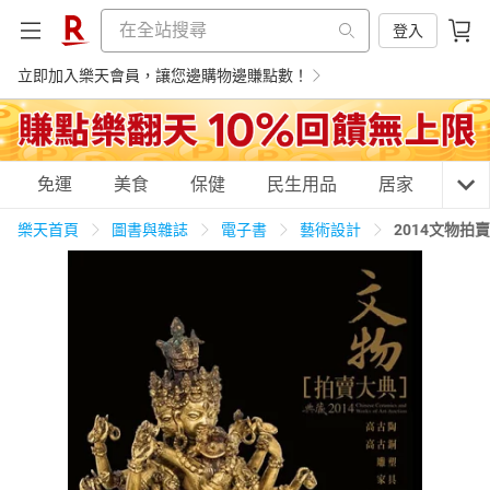
登入
立即加入樂天會員，讓您邊購物邊賺點數！
購物網分類
免運
美食
保健
民生用品
居家
3C
樂天首頁
圖書與雜誌
電子書
藝術設計
2014文物拍
天天免運
美食蛋糕
養生保健
民生用品
居家生活
3C家電
運動休閒
親子玩具
女裝
男裝
化妝保養
情趣用品