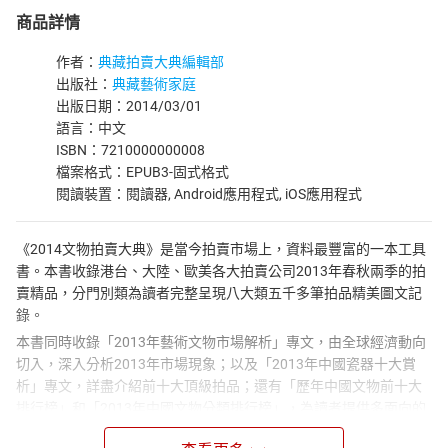
商品詳情
作者：
典藏拍賣大典編輯部
出版社：
典藏藝術家庭
出版日期：2014/03/01
語言：中文
ISBN：7210000000008
檔案格式：EPUB3-固式格式
閱讀裝置：閱讀器, Android應用程式, iOS應用程式
《2014文物拍賣大典》是當今拍賣市場上，資料最豐富的一本工具
書。本書收錄港台、大陸、歐美各大拍賣公司2013年春秋兩季的拍
賣精品，分門別類為讀者完整呈現八大類五千多筆拍品精美圖文記
錄。
本書同時收錄「2013年藝術文物市場解析」專文，由全球經濟動向
切入，深入分析2013年市場現象；以及「2013年中國瓷器十大賞
析」專文，詳盡介紹前十大頂級拍品；還有「歷年中國文物前十大
排行榜」和「2013年中國文物分類排行榜」，為讀者提供多面向的
參考資料。本書是愛好收藏文物或有志於藝術投資者，涉足拍賣市