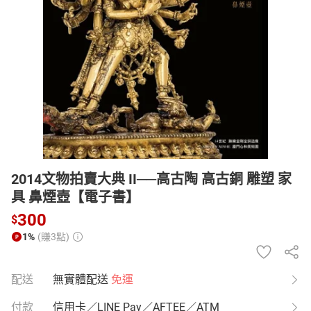
日本購物
電子/紙本書
HOT
2014文物拍賣大典 II──高古陶 高古銅 雕塑 家
具 鼻煙壺【電子書】
300
$
1%
(賺3點)
配送
無實體配送
免運
付款
信用卡／LINE Pay／AFTEE／ATM