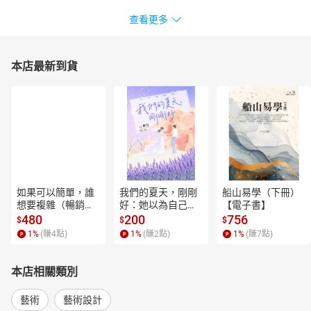
查看更多
本店最新到貨
如果可以簡單，誰
我們的夏天，剛剛
船山易學（下冊）
想要複雜（暢銷經
好：她以為自己只
【電子書】
典新編版）【電子
是逃離一段失敗的
480
200
756
$
$
$
書】
愛，卻在薰衣草盛
1
%
(賺
4
點)
1
%
(賺
2
點)
1
%
(賺
7
點)
開的山裡，重新學
會愛人，也學會把
自己留在幸福裡。
本店相關類別
【電子書】
藝術
藝術設計