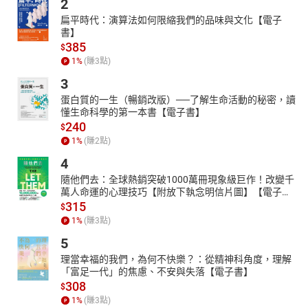
2
扁平時代：演算法如何限縮我們的品味與文化【電子
書】
385
$
1
%
(賺
3
點)
3
蛋白質的一生（暢銷改版）──了解生命活動的秘密，讀
懂生命科學的第一本書【電子書】
240
$
1
%
(賺
2
點)
4
隨他們去：全球熱銷突破1000萬冊現象級巨作！改變千
萬人命運的心理技巧【附放下執念明信片圖】【電子
書】
315
$
1
%
(賺
3
點)
5
理當幸福的我們，為何不快樂？：從精神科角度，理解
「富足一代」的焦慮、不安與失落【電子書】
308
$
1
%
(賺
3
點)