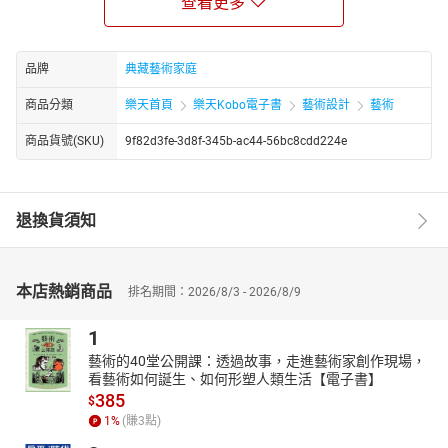
查看更多
場的最佳指南。
本書特色
．精編彙整：收錄2013年兩岸三地與歐美各主要拍場的中國古玩拍
品牌
典藏藝術家庭
賣資訊，豐富詳實，是愛好收藏文物或有志於藝術投資者，涉足拍
賣市場的最佳指南。
商品分類
樂天首頁
樂天Kobo電子書
藝術設計
藝術
．透析脈動：專文分析及藝術精品成交排行，全面解讀2013年拍場
趨勢。
商品貨號(SKU)
9f82d3fe-3d8f-345b-ac44-56bc8cdd224e
．藝術鑑藏：全書五千多筆藝術精品資料皆以全彩精印圖文參照，
藏家案頭必備之鑑賞寶典。
退換貨須知
本店熱銷商品
排名期間：2026/8/3 - 2026/8/9
1
藝術的40堂公開課：透過故事，走進藝術家創作現場，
看藝術如何誕生、如何形塑人類生活【電子書】
385
$
1
%
(賺
3
點)