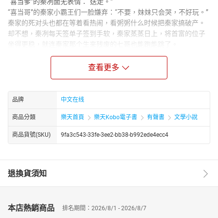
“喜当爹”的秦冽面无表情：“送走。”
“喜当哥”的秦家小霸王们一脸嫌弃：“不要，妹妹只会哭，不好玩。”
秦家的死对头也都在等着看热闹，看粥粥什么时候把秦家搞破产。
却不想，秦冽每天签单子签到手软，秦家蒸蒸日上，将首富的位子
坐得更稳，就连秦家那个生来残废的七哥也能跑能跳了。
宴会上，秦家小霸王把粥粥围成一团，一脸讨好。
“妹妹，好吃的都给你！”
查看更多
“妹妹，今天想听什么故事？哥哥给你讲！”
秦冽径直走过来，把小姑娘抱在怀里，目光冷冷扫过几个侄子，宣
布所有权：“我女儿！”
品牌
中文在线
商品分類
樂天首頁
樂天Kobo電子書
有聲書
文學小說
商品貨號(SKU)
9fa3c543-33fe-3ee2-bb38-b992ede4ecc4
退換貨須知
本店熱銷商品
排名期間：2026/8/1 - 2026/8/7