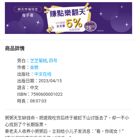
商品詳情
旁白：
芝芝葡桃
,
四号
作者：
金糕
出版社：
中文在线
出版日期：2023/04/15
語言：中文
ISBN：7590600001022
時長：08:07:03
粥粥天生缺钱命，把道观吃穷后终于被赶下山讨饭去了，却一不小
心找到了个长期饭票。
秦老夫人收养小粥粥后，立刻给小儿子发消息：“看，你闺女！”