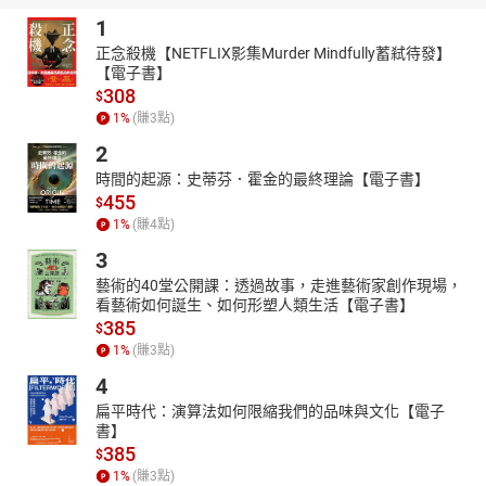
1
正念殺機【NETFLIX影集Murder Mindfully蓄弒待發】
【電子書】
308
$
1
%
(賺
3
點)
2
時間的起源：史蒂芬．霍金的最終理論【電子書】
455
$
1
%
(賺
4
點)
3
藝術的40堂公開課：透過故事，走進藝術家創作現場，
看藝術如何誕生、如何形塑人類生活【電子書】
385
$
1
%
(賺
3
點)
4
扁平時代：演算法如何限縮我們的品味與文化【電子
書】
385
$
1
%
(賺
3
點)