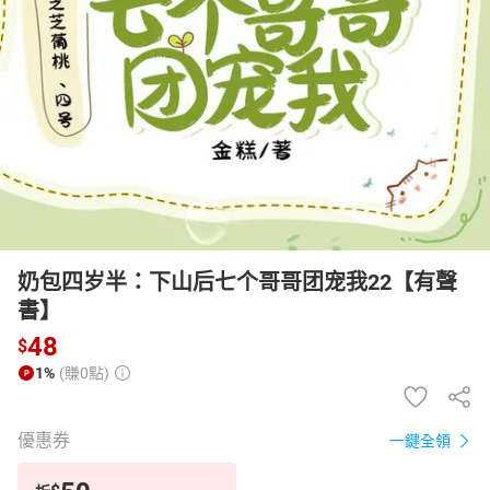
日本購物
電子/紙本書
HOT
奶包四岁半：下山后七个哥哥团宠我22【有聲
書】
48
$
1%
(賺0點)
優惠券
一鍵全領