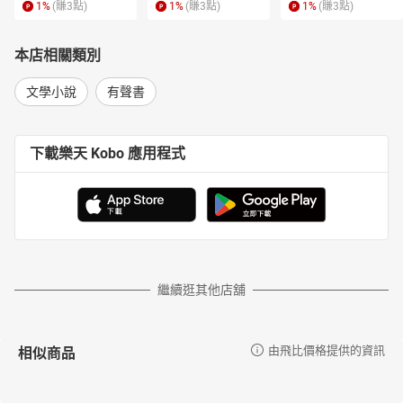
1
%
(賺
3
點)
1
%
(賺
3
點)
1
%
(賺
3
點)
本店相關類別
文學小說
有聲書
下載樂天 Kobo 應用程式
繼續逛其他店舖
相似商品
由飛比價格提供的資訊