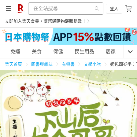
登入
立即加入樂天會員，讓您邊購物邊賺點數！
購物網分類
免運
美食
保健
民生用品
居家
3C
樂天首頁
圖書與雜誌
有聲書
文學小說
奶包四岁半：
天天免運
美食蛋糕
養生保健
民生用品
居家生活
3C家電
運動休閒
親子玩具
女裝
男裝
化妝保養
情趣用品