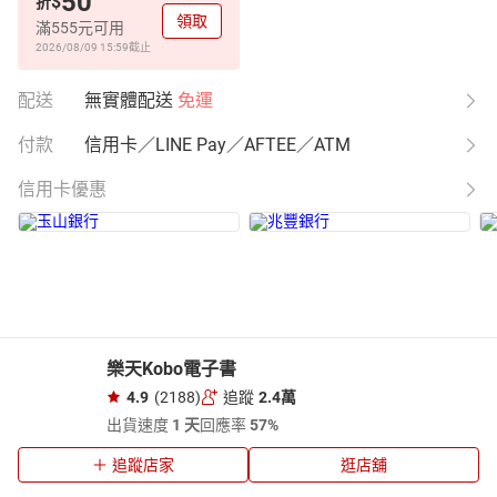
50
$
折
領取
滿555元可用
2026/08/09 15:59
截止
配送
無實體配送
免運
付款
信用卡／LINE Pay／AFTEE／ATM
信用卡優惠
樂天Kobo電子書
4.9
(2188)
追蹤
2.4萬
出貨速度
1 天
回應率
57%
追蹤店家
逛店舖