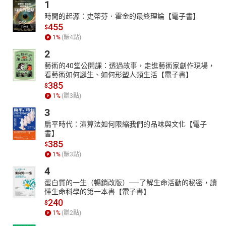
1
時間的起源：史蒂芬．霍金的最終理論【電子書】
455
$
1
%
(賺
4
點)
2
藝術的40堂公開課：透過故事，走進藝術家創作現場，
看藝術如何誕生、如何形塑人類生活【電子書】
385
$
1
%
(賺
3
點)
3
扁平時代：演算法如何限縮我們的品味與文化【電子
書】
385
$
1
%
(賺
3
點)
4
蛋白質的一生（暢銷改版）──了解生命活動的秘密，讀
懂生命科學的第一本書【電子書】
240
$
1
%
(賺
2
點)