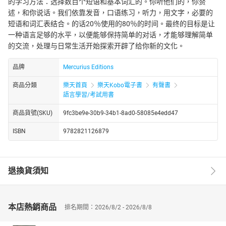
的学习方法：选择数百个短语和基本词汇的。你听他们的，你赘
述，和你说话。我们依靠发音，口语练习，听力，用文字，必要的
短语和词汇表结合。的话20％使用的80％的时间。最终的目标是让
一种语言足够的水平，以便能够保持简单的对话，才能够理解简单
的交流，处理与日常生活开始探索开辟了给你新的文化。
品牌
Mercurius Editions
商品分類
樂天首頁
樂天Kobo電子書
有聲書
語言學習/考試用書
商品貨號(SKU)
9fc3be9e-30b9-34b1-8ad0-58085e4edd47
ISBN
9782821126879
退換貨須知
本店熱銷商品
排名期間：2026/8/2 - 2026/8/8