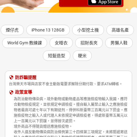
煙仔虎
iPhone 13 128GB
小型挖土機
高雄名產
World Gym 教練課
女睡衣
招財長夾
男懶人鞋
短髮造型
粳米
防詐騙提醒
台灣樂天市場與店家不會主動致電要求解除分期付款、要求ATM轉帳。
政策宣導
為防治動物傳染病，境外動物或動物產品等應施檢疫物輸入我國，應符
合動物檢疫規定，並依規定申請檢疫。擅自輸入屬禁止輸入之應施檢疫
物者最高可處七年以下有期徒刑，得併科新臺幣三百萬元以下罰金。應
施檢疫物之輸入人或代理人未依規定申請檢疫者，得處新臺幣五萬元以
上一百萬元以下罰鍰，並得按次處罰。
境外商品不得隨貨贈送應施檢疫物。
收件人違反動物傳染病防治條例第三十四條第三項規定，未將郵遞寄送