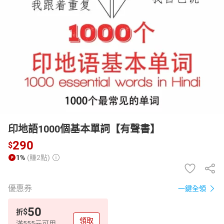
日本購物
電子/紙本書
HOT
印地語1000個基本單詞【有聲書】
290
$
1%
(賺2點)
優惠券
一鍵全領
50
$
折
領取
滿555元可用