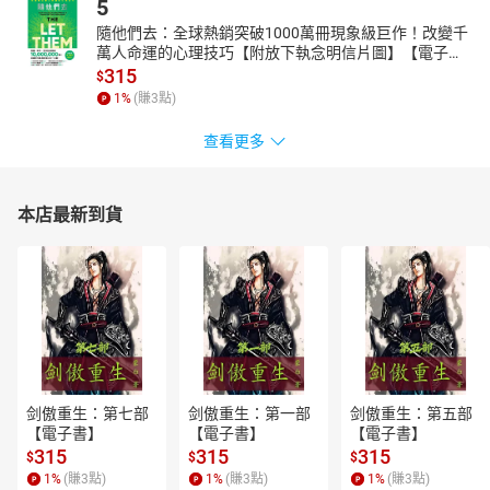
5
隨他們去：全球熱銷突破1000萬冊現象級巨作！改變千
萬人命運的心理技巧【附放下執念明信片圖】【電子
書】
315
$
1
%
(賺
3
點)
查看更多
本店最新到貨
剑傲重生：第七部
剑傲重生：第一部
剑傲重生：第五部
【電子書】
【電子書】
【電子書】
315
315
315
$
$
$
1
%
(賺
3
點)
1
%
(賺
3
點)
1
%
(賺
3
點)