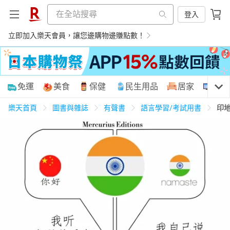
登入
立即加入樂天會員，讓您邊購物邊賺點數！
購物網分類
免運
美食
保健
民生用品
居家
3C
樂天首頁
圖書與雜誌
有聲書
語言學習/考試用書
印地
天天免運
美食蛋糕
養生保健
民生用品
居家生活
3C家電
運動休閒
親子玩具
女裝
男裝
化妝保養
情趣用品