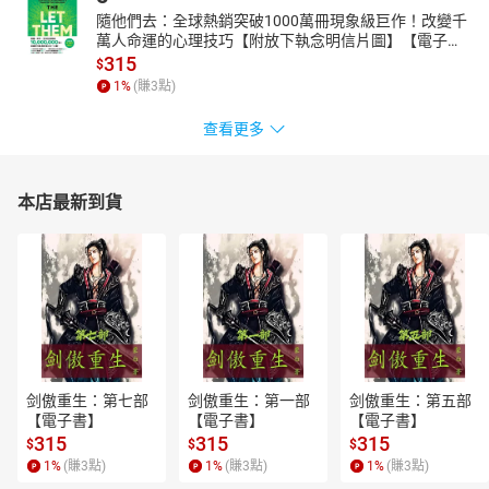
隨他們去：全球熱銷突破1000萬冊現象級巨作！改變千
萬人命運的心理技巧【附放下執念明信片圖】【電子
書】
315
$
1
%
(賺
3
點)
查看更多
本店最新到貨
剑傲重生：第七部
剑傲重生：第一部
剑傲重生：第五部
【電子書】
【電子書】
【電子書】
315
315
315
$
$
$
1
%
(賺
3
點)
1
%
(賺
3
點)
1
%
(賺
3
點)