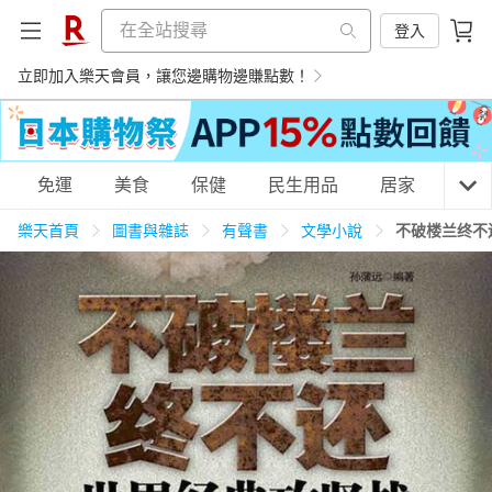
登入
立即加入樂天會員，讓您邊購物邊賺點數！
購物網分類
免運
美食
保健
民生用品
居家
3C
樂天首頁
圖書與雜誌
有聲書
文學小說
不破楼兰终不
天天免運
美食蛋糕
養生保健
民生用品
居家生活
3C家電
運動休閒
親子玩具
女裝
男裝
化妝保養
情趣用品