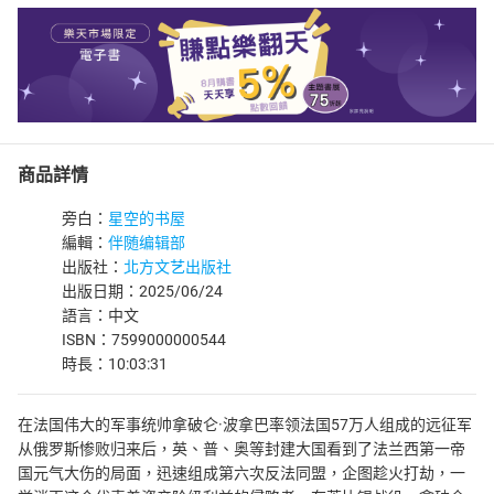
商品詳情
旁白：
星空的书屋
編輯：
伴随编辑部
出版社：
北方文艺出版社
出版日期：2025/06/24
語言：中文
ISBN：7599000000544
時長：10:03:31
在法国伟大的军事统帅拿破仑·波拿巴率领法国57万人组成的远征军
从俄罗斯惨败归来后，英、普、奥等封建大国看到了法兰西第一帝
国元气大伤的局面，迅速组成第六次反法同盟，企图趁火打劫，一