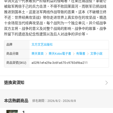
举消灭这个代表着资产阶级利益的侵略者，在莱比锡战役，拿破仑
被敌军两倍于己的兵力击溃，不得不败回莱茵河，而联军已把战线
推进到国本土，这是法军两线作战导致的恶果。这本《不破楼兰终
不还：世界经典攻坚战》带你走进世界上真实存在的攻坚战。精选
十余场现当代经典攻坚战，每个战列为一个独立单元，并介绍战争
双方主将、战争的意义及对整个战局的影响、战争中的故事、战争
所留下的遗迹及纪念性建筑以及后人对战争的评价等。
品牌
北方文艺出版社
商品分類
樂天首頁
樂天Kobo電子書
有聲書
文學小說
商品貨號(SKU)
a02f61ef-e29a-3c6f-a670-c9783d9ba211
退換貨須知
本店熱銷商品
排名期間：2026/8/2 - 2026/8/8
1