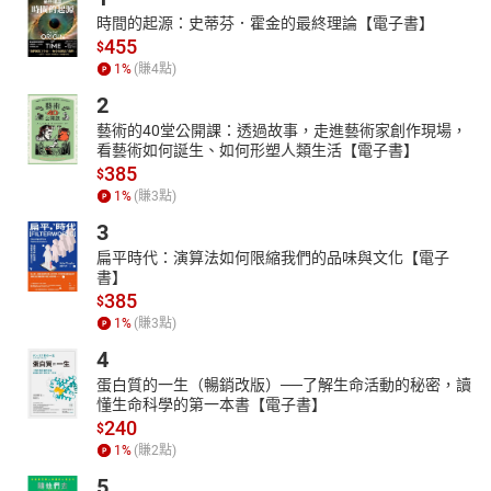
時間的起源：史蒂芬．霍金的最終理論【電子書】
455
$
1
%
(賺
4
點)
2
藝術的40堂公開課：透過故事，走進藝術家創作現場，
看藝術如何誕生、如何形塑人類生活【電子書】
385
$
1
%
(賺
3
點)
3
扁平時代：演算法如何限縮我們的品味與文化【電子
書】
385
$
1
%
(賺
3
點)
4
蛋白質的一生（暢銷改版）──了解生命活動的秘密，讀
懂生命科學的第一本書【電子書】
240
$
1
%
(賺
2
點)
5