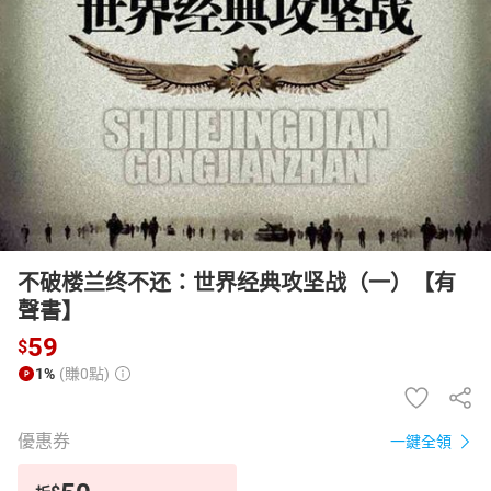
日本購物
電子/紙本書
HOT
不破楼兰终不还：世界经典攻坚战（一）【有
聲書】
59
$
1%
(賺0點)
優惠券
一鍵全領