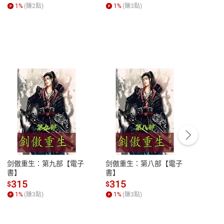
一本書【電子書】
巧【附放下執念明信片
慮、
1
%
(賺
2
點)
1
%
(賺
3
點)
1
%
圖】【電子書】
書】
客服資訊
豫期
服務時間：週一到週五 10:00-12:00、
易解
13:00-17:00 (國定假日及例假日休息)
剑傲重生：第九部【電子
剑傲重生：第八部【電子
潜水史
品性
客服電話：0080-1857077
書】
書】
andari
al) Sc
請參
客服信箱：
聯絡店家
315
315
13
$
$
$
r【電
1
%
(賺
3
點)
1
%
(賺
3
點)
1
%