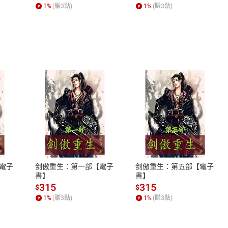
何形塑人類生活【電子
1
%
(賺
3
點)
1
%
(賺
3
點)
書】
式
退換貨規範
、LINE PAY、AFTEE
本店是否提供消費者保護法七日猶
之權利，遽消費者保護法及通訊交
電子
剑傲重生：第一部【電子
剑傲重生：第五部【電子
除權合理例外情事適用準則，依商
書】
書】
質各有不同規定。詳細退換貨說明
315
315
$
$
照各商品說明。
1
%
(賺
3
點)
1
%
(賺
3
點)
詳細說明