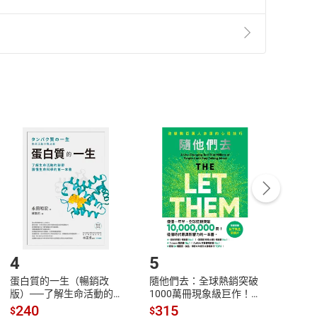
準則
第
2
條第
5
款之規定，「非以有形媒介提供之數位
，不適用消保法第
19
條第
1
項七日內無條件退貨之規
非以有形媒介提供之數位內容，消費者同意若訂購後
付款
方式
完成
訂單
中點選「瀏覽訂單明細」
>
「申請取消訂單
/
退
Payment
Complete
/退貨。
登入帳號，下載書籍後看書
4
5
6
蛋白質的一生（暢銷改
隨他們去：全球熱銷突破
理當
版）──了解生命活動的
1000萬冊現象級巨作！
快樂
秘密，讀懂生命科學的第
改變千萬人命運的心理技
理解
240
315
30
$
$
$