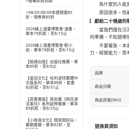
⚡版權即將到期
為什麼別人能風光
原因很多，但最重
⭐08/03-08/09本週精選85
折，領券再85折
▏獻給二十幾歲的
2026線上漫畫博覽會-漫畫，
當我們還在沉溺於
單本79折起，至8/15止
何準備，不知道哪
不要著急，本書將
2026線上漫畫博覽會-輕小
說，單本79折起，至8/15止
力、經營能力、思
【臉譜出版】出版社推薦，單
本85折，至8/8止
品牌
【皇冠文化】哈利波特繁體中
文版系列，單本88折，套書
商品分類
82折起，至8/31止
【高寶書版】馬伯庸《桃花源
商品貨號(SKU)
沒事兒》系列延伸書展，單本
85折起，至8/25止
【小角落文化】閱來閱好玩，
暑期書展，單本82折，至
退換貨須知