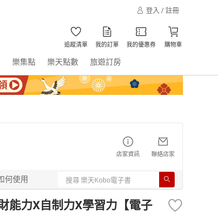
登入 / 註冊
追蹤清單
我的訂單
我的優惠券
購物車
書
樂集點
樂天點數
旅遊訂房
店家資訊
聯絡店家
如何使用
理財能力X自制力X學習力【電子