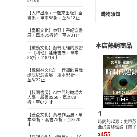
8/16止
【大牌出版 x 一起來出版】全
購物須知
退換貨規定：
書系，單本85折，至8/13止
(
一
)
依
消費
【皇冠文化】東野圭吾紀念書
內容或一經提
展，單本85折起，至8/31止
購書須知
定。
本店熱銷商品
(
二
)
消費者
【啟動文化】翻轉思維的練習
－《利他》延伸書展，單本
且已下載
/
存
85折，至8/14止
挑選
商
退貨方式：您
Choose
【橡樹林文化】一行禪師百歲
貨」，本店鋪
誕辰紀念書展，單本85折，
請注意，樂天
至8/22止
購書後，
【校園書房】AI世代的職場大
人學！新書$250、單本88
折，至8/31止
Step1
1
【蓋亞文化】黃易作品展，單
本85折、套書75折，至8/20
時間的起源：史蒂芬
止
金的最終理論【電子
455
$