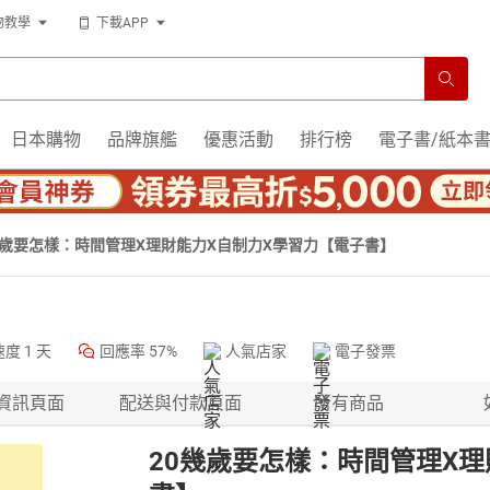
物教學
下載APP
日本購物
品牌旗艦
優惠活動
排行榜
電子書/紙本
幾歲要怎樣：時間管理X理財能力X自制力X學習力【電子書】
速度
1 天
回應率
57%
人氣店家
電子發票
資訊頁面
配送與付款頁面
所有商品
20幾歲要怎樣：時間管理X