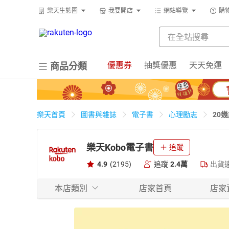
樂天生態圈
我要開店
網站導覽
購
優惠券
抽獎優惠
天天免運
商品分類
20
樂天首頁
圖書與雜誌
電子書
心理勵志
樂天Kobo電子書
追蹤
4.9
(2195)
追蹤
2.4萬
出貨
本店類別
店家首頁
店家