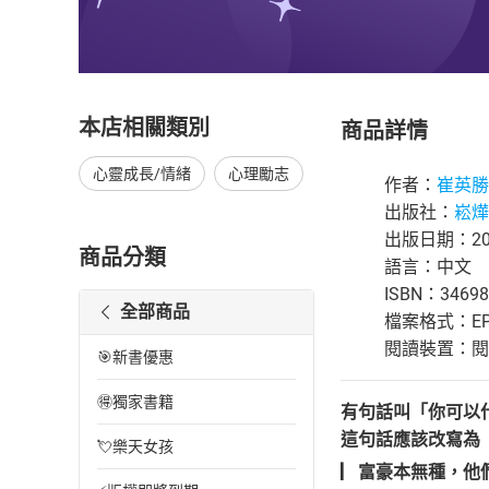
本店相關類別
商品詳情
心靈成長/情緒
心理勵志
作者：
崔英勝
出版社：
崧燁
出版日期：202
商品分類
語言：中文
ISBN：34698
全部商品
檔案格式：EP
閱讀裝置：閱讀器
🎯新書優惠
🉐獨家書籍
有句話叫「你可以
這句話應該改寫為
💘樂天女孩
▏富豪本無種，他