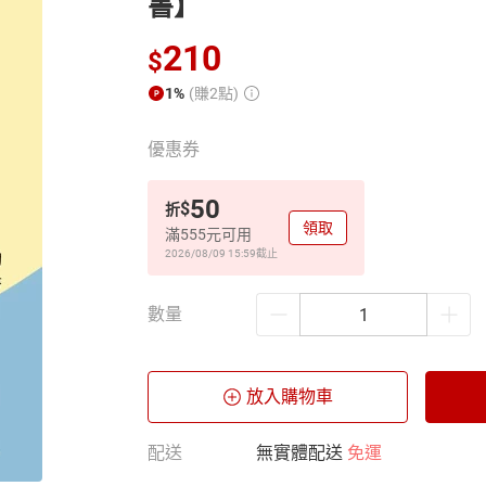
書】
210
$
1%
(賺2點)
優惠券
50
$
折
領取
滿555元可用
2026/08/09 15:59
截止
數量
放入購物車
配送
無實體配送
免運