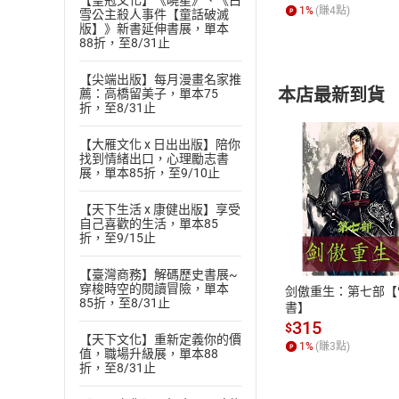
【皇冠文化】《曉星》、《白
1
%
(賺
4
點)
雪公主殺人事件【童話破滅
版】》新書延伸書展，單本
88折，至8/31止
【尖端出版】每月漫畫名家推
本店最新到貨
薦：高橋留美子，單本75
折，至8/31止
【大雁文化 x 日出出版】陪你
找到情緒出口，心理勵志書
展，單本85折，至9/10止
【天下生活 x 康健出版】享受
付款方
自己喜歡的生活，單本85
折，至9/15止
ATM轉帳、信用卡
【臺灣商務】解碼歷史書展~
穿梭時空的閱讀冒險，單本
剑傲重生：第七部【
85折，至8/31止
書】
315
$
【天下文化】重新定義你的價
1
%
(賺
3
點)
值，職場升級展，單本88
折，至8/31止