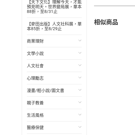
【天下文化】理解今天，才能
預見明天。世界變局展，單本
88折，至8/31止
相似商品
【麥田出版】人文社科展，單
本85折，至8/29止
商業理財
文學小說
投資理財
人文社會
經濟/趨勢
歐美文學
心理勵志
財務/金融
日本文學
國際關係
漫畫/輕小說/圖文書
管理/領導
韓國文學
政治
心靈成長/情緒
親子教養
職場工作術
華文文學
社會科學
人際關係
輕小說
生活風格
成功法
經典文學
台灣/中國歷史
兩性關係
奇幻/科幻
教育現場
醫療保健
行銷/廣告
成長/家庭生活小說
日/韓歷史
心理學
愛情故事
兒童文學/故事
飲食/食譜