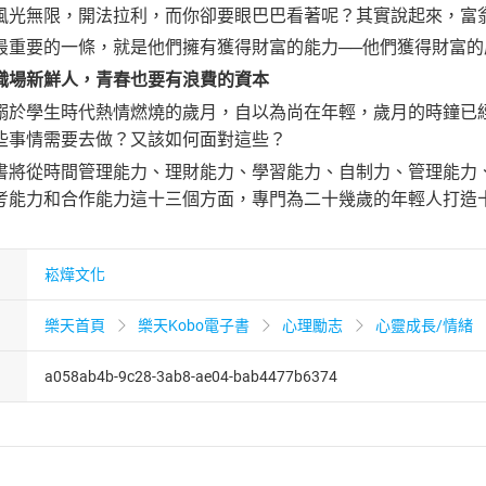
無限，開法拉利，而你卻要眼巴巴看著呢？其實說起來，富翁
要的一條，就是他們擁有獲得財富的能力──他們獲得財富的
職場新鮮人，青春也要有浪費的資本
學生時代熱情燃燒的歲月，自以為尚在年輕，歲月的時鐘已經
些事情需要去做？又該如何面對這些？
從時間管理能力、理財能力、學習能力、自制力、管理能力、
考能力和合作能力這十三個方面，專門為二十幾歲的年輕人打造
崧燁文化
樂天首頁
樂天Kobo電子書
心理勵志
心靈成長/情緒
a058ab4b-9c28-3ab8-ae04-bab4477b6374