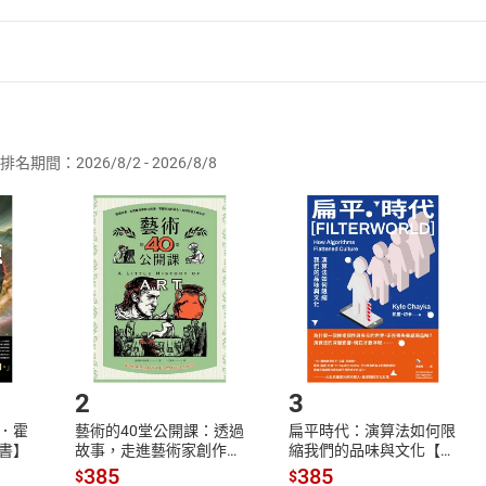
者保護法
第
19
條第
1
項後段
暨
通訊交易解除權合理例外情事適用
供即為完成之線上服務，經消費者事先同意始提供。」 之商品
排名期間：2026/8/2 - 2026/8/8
訂購本店鋪之商品即代表知悉本店鋪所銷售之商品為電子書，屬
取電子書，不得請求退貨退款。
品
放入
購物車
登入
帳號
欲取消訂單或辦理退貨時，請登入樂天市場，並於「我的訂單」
Shopping cart
Login
將依您的申請進行審核，待審核通過後將為您辦理退款事宜。
市場須以整筆訂單為單位進行取消/退貨，恕無法以單支商品取消
如何開始使用？
.選擇閱讀載具
Step2.
2
3
．霍
藝術的40堂公開課：透過
扁平時代：演算法如何限
書】
故事，走進藝術家創作現
縮我們的品味與文化【電
場，看藝術如何誕生、如
子書】
385
385
$
$