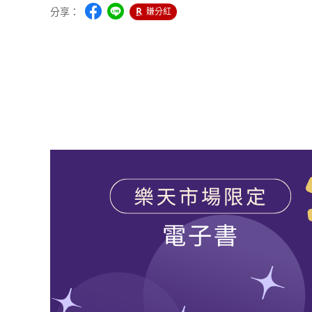
分享：
賺分紅