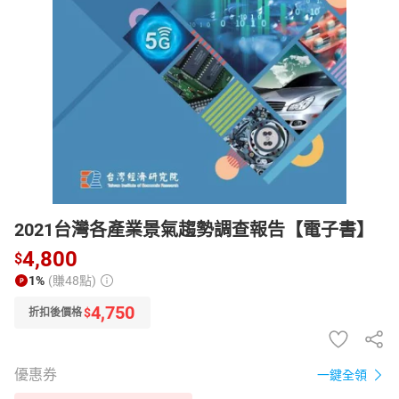
日本購物
電子/紙本書
HOT
2021台灣各產業景氣趨勢調查報告【電子書】
4,800
$
1%
(賺48點)
4,750
$
折扣後價格
優惠券
一鍵全領