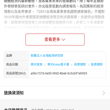
總體經濟的最新動態，及各產業未來的發展動向，除了每年定期對
外舉辦景氣研討會外，亦出版景氣動向調查報告。為因應新的經濟
情勢以及各界需求，「2021台灣各產業景氣趨勢調查報告」不僅對
2020年國內外重要國家總體經濟現況有詳盡報導，亦提供台灣製造
業、服務業與營建業之未來總體發展願景分析；針對二十多項重要
中分業於2021年產業景氣趨勢，提供各項統計數據、景氣調查與前
瞻分析。此外，新興產業篇以未來具有潛力之新興產業為主，提供
產業趨勢，以及推動方向與發展策略。 「2021台灣各產業景氣趨勢
查看更多
調查報告」訂於2021年1月出版，該調查報告從國內外經濟到產
業，由現況至未來經濟展望，所涵蓋範圍之廣泛，收錄內容之豐
富，只要一書在手，對於國內外各產業經濟即可瞭若指掌。
品牌
財團法人台灣經濟研究院
商品分類
樂天首頁
樂天Kobo電子書
商業理財
投資理財
商品貨號(SKU)
a06c157d-3e30-39d2-8be6-5c3cb97e0503
退換貨須知