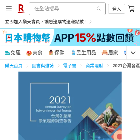
登入
立即加入樂天會員，讓您邊購物邊賺點數！
購物網分類
免運
美食
保健
民生用品
居家
3C
樂天首頁
圖書與雜誌
電子書
商業理財
2021台灣
天天免運
美食蛋糕
養生保健
民生用品
居家生活
3C家電
運動休閒
親子玩具
女裝
男裝
化妝保養
情趣用品