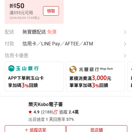
50
$
折
領取
滿555元可用
2026/08/09 15:59
截止
配送
無實體配送
免運
付款
信用卡／LINE Pay／AFTEE／ATM
信用卡優惠
樂天Kobo電子書
4.9
(2188)
追蹤
2.4萬
出貨速度
1 天
回應率
57%
追蹤店家
逛店舖