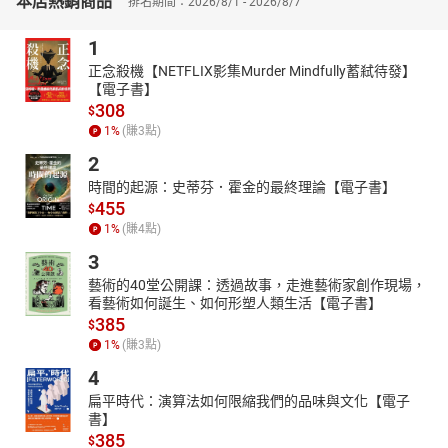
本店熱銷商品
排名期間：2026/8/1 - 2026/8/7
1
正念殺機【NETFLIX影集Murder Mindfully蓄弒待發】
【電子書】
308
$
1
%
(賺
3
點)
2
時間的起源：史蒂芬．霍金的最終理論【電子書】
455
$
1
%
(賺
4
點)
3
藝術的40堂公開課：透過故事，走進藝術家創作現場，
看藝術如何誕生、如何形塑人類生活【電子書】
385
$
1
%
(賺
3
點)
4
扁平時代：演算法如何限縮我們的品味與文化【電子
書】
385
$