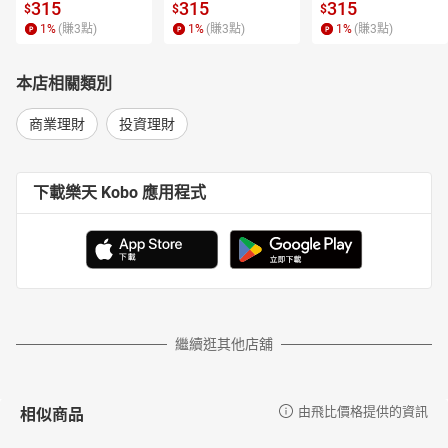
315
315
315
$
$
$
1
%
(賺
3
點)
1
%
(賺
3
點)
1
%
(賺
3
點)
本店相關類別
商業理財
投資理財
下載樂天 Kobo 應用程式
繼續逛其他店舖
相似商品
由飛比價格提供的資訊