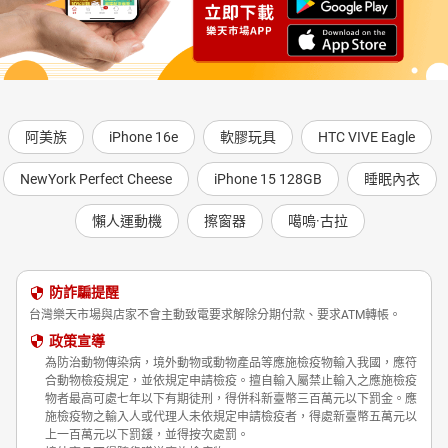
阿美族
iPhone 16e
軟膠玩具
HTC VIVE Eagle
NewYork Perfect Cheese
iPhone 15 128GB
睡眠內衣
懶人運動機
擦窗器
噶嗚·古拉
防詐騙提醒
台灣樂天市場與店家不會主動致電要求解除分期付款、要求ATM轉帳。
政策宣導
為防治動物傳染病，境外動物或動物產品等應施檢疫物輸入我國，應符
合動物檢疫規定，並依規定申請檢疫。擅自輸入屬禁止輸入之應施檢疫
物者最高可處七年以下有期徒刑，得併科新臺幣三百萬元以下罰金。應
施檢疫物之輸入人或代理人未依規定申請檢疫者，得處新臺幣五萬元以
上一百萬元以下罰鍰，並得按次處罰。