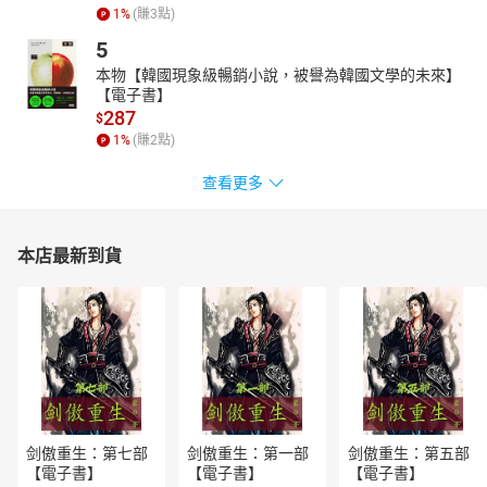
1
%
(賺
3
點)
5
本物【韓國現象級暢銷小說，被譽為韓國文學的未來】
【電子書】
287
$
1
%
(賺
2
點)
查看更多
本店最新到貨
剑傲重生：第七部
剑傲重生：第一部
剑傲重生：第五部
【電子書】
【電子書】
【電子書】