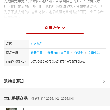
为她奔走申冤，并请求同她结婚，以赎回自己的罪过。上诉失败
后，他陪她流放西伯利亚。他的行为感动了她，使她重新爱他。但
为了不损害他的名誉和地位，她最终没有和他结婚而同一个革命者
结为伉俪。
作者简介：
查看更多
托尔斯泰（1828年—1910年），小说家、评论家、剧作家和哲学
家，同时也是非暴力的无政府主义者和教育改革家。他是在托尔斯
泰这个贵族家族中最有影响力的一位。代表作：《战争与和平》
品牌
东方视角
《安娜·卡列尼娜》《复活》《一个地主的早晨》等。
商品分類
樂天首頁
樂天Kobo電子書
有聲書
文學小說
商品貨號(SKU)
a07b5d96-60f2-3be7-8754-6f65f786bcee
退換貨須知
本店熱銷商品
排名期間：2026/8/2 - 2026/8/8