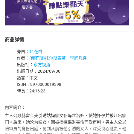
商品詳情
旁白：
11在群
作者：
(俄罗斯)托尔斯泰著；李辉凡译
出版社：
东方视角
出版日期：2024/09/30
語言：中文
ISBN：8970000019398
時長：24:16:23
内容简介：
主人公聂赫留朵夫引诱姑妈家女仆玛丝洛娃，使她怀孕并被赶出家
门。后来，她沦为妓女，因被指控谋财害命而受审判。男主人公以
陪审员的身份出庭，见到从前被他引诱的女人，深受良心谴责。他