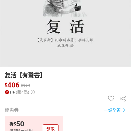
日本購物
電子/紙本書
HOT
复活【有聲書】
406
$
$
564
1%
(賺4點)
優惠券
一鍵全領
50
$
折
領取
滿555元可用