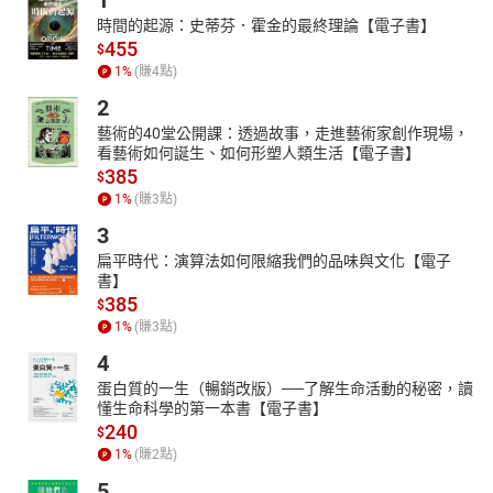
1
時間的起源：史蒂芬．霍金的最終理論【電子書】
455
$
1
%
(賺
4
點)
2
藝術的40堂公開課：透過故事，走進藝術家創作現場，
看藝術如何誕生、如何形塑人類生活【電子書】
385
$
1
%
(賺
3
點)
3
扁平時代：演算法如何限縮我們的品味與文化【電子
書】
385
$
1
%
(賺
3
點)
4
蛋白質的一生（暢銷改版）──了解生命活動的秘密，讀
懂生命科學的第一本書【電子書】
240
$
1
%
(賺
2
點)
5