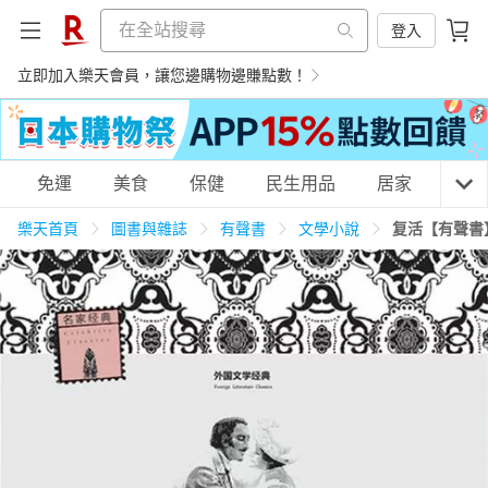
登入
立即加入樂天會員，讓您邊購物邊賺點數！
購物網分類
免運
美食
保健
民生用品
居家
3C
樂天首頁
圖書與雜誌
有聲書
文學小說
复活【有聲書
天天免運
美食蛋糕
養生保健
民生用品
居家生活
3C家電
運動休閒
親子玩具
女裝
男裝
化妝保養
情趣用品