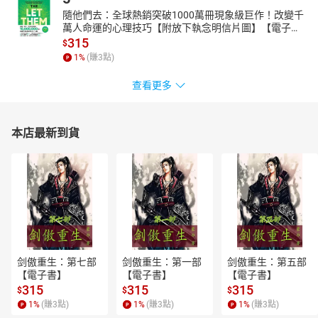
隨他們去：全球熱銷突破1000萬冊現象級巨作！改變千
萬人命運的心理技巧【附放下執念明信片圖】【電子
書】
315
$
1
%
(賺
3
點)
查看更多
本店最新到貨
剑傲重生：第七部
剑傲重生：第一部
剑傲重生：第五部
【電子書】
【電子書】
【電子書】
315
315
315
$
$
$
1
%
(賺
3
點)
1
%
(賺
3
點)
1
%
(賺
3
點)