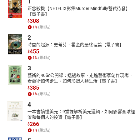
1
正念殺機【NETFLIX影集Murder Mindfully蓄弒待發】
【電子書】
308
$
1
%
(賺
3
點)
2
時間的起源：史蒂芬．霍金的最終理論【電子書】
455
$
1
%
(賺
4
點)
3
藝術的40堂公開課：透過故事，走進藝術家創作現場，
看藝術如何誕生、如何形塑人類生活【電子書】
385
$
1
%
(賺
3
點)
4
一本書讀懂美元：9堂課解析美元邏輯，如何影響全球經
濟和每個人的投資【電子書】
266
$
1
%
(賺
2
點)