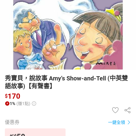
日本購物
電子/紙本書
HOT
秀寶貝，說故事 Amy’s Show-and-Tell (中英雙
語故事)【有聲書】
170
$
1%
(賺1點)
優惠券
一鍵全領