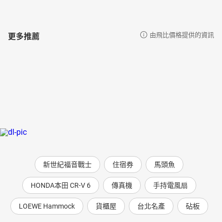
更多推薦
由飛比價格提供的資訊
新世紀福音戰士
住宿券
馬頭魚
HONDA本田 CR-V 6
傳真機
手持電風扇
LOEWE Hammock
貨櫃屋
台北名產
砧板