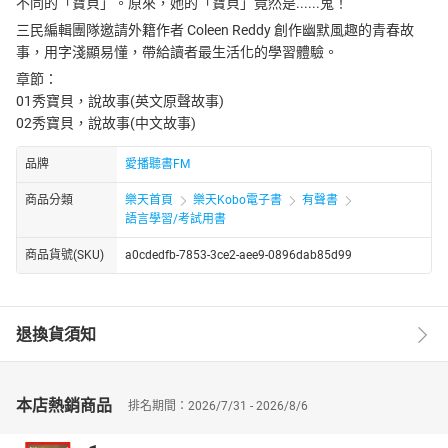
不同的「寶貝」。原來，她的「寶貝」竟然是......鬼！
三民編輯團隊邀請外籍作者 Coleen Reddy 創作幽默風趣的青春故
事，用字淺顯易懂，帶給讀者最生活化的學習體驗。
章節：
01秀寶貝，說故事(英文原聲故事)
02秀寶貝，說故事(中文故事)
品牌
愛播聽書FM
商品分類
樂天首頁
樂天Kobo電子書
有聲書
語言學習/考試用書
商品貨號(SKU)
a0cdedfb-7853-3ce2-aee9-0896dab85d99
退換貨須知
本店熱銷商品
排名期間：2026/7/31 - 2026/8/6