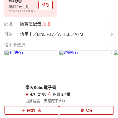
50
$
折
領取
滿555元可用
2026/08/09 15:59
截止
配送
無實體配送
免運
付款
信用卡／LINE Pay／AFTEE／ATM
信用卡優惠
樂天Kobo電子書
4.9
(2188)
追蹤
2.4萬
出貨速度
1 天
回應率
57%
追蹤店家
逛店舖