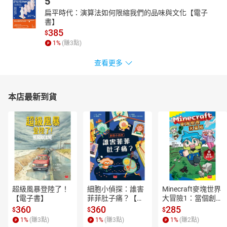
5
扁平時代：演算法如何限縮我們的品味與文化【電子
書】
385
$
1
%
(賺
3
點)
查看更多
本店最新到貨
超級風暴登陸了！
細胞小偵探：誰害
Minecraft麥塊世界
【電子書】
菲菲肚子痛？【電
大冒險1：當個創世
子書】
神！【電子書】
360
360
285
$
$
$
1
%
(賺
3
點)
1
%
(賺
3
點)
1
%
(賺
2
點)