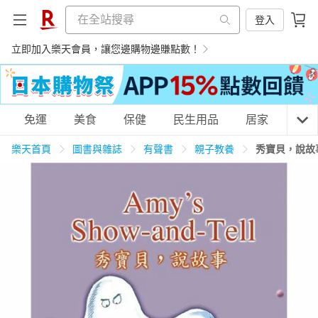
登入
立即加入樂天會員，讓您邊購物邊賺點數！
購物網分類
免運
美食
保健
民生用品
居家
3C
樂天首頁
圖書與雜誌
有聲書
親子教養
秀寶貝，說故事 A
天天免運
美食蛋糕
養生保健
民生用品
居家生活
3C家電
運動休閒
親子玩具
女裝
男裝
化妝保養
情趣用品