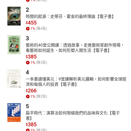
2
時間的起源：史蒂芬．霍金的最終理論【電子書】
455
$
1
%
(賺
4
點)
3
藝術的40堂公開課：透過故事，走進藝術家創作現場，
看藝術如何誕生、如何形塑人類生活【電子書】
385
$
1
%
(賺
3
點)
4
一本書讀懂美元：9堂課解析美元邏輯，如何影響全球經
濟和每個人的投資【電子書】
266
$
1
%
(賺
2
點)
5
扁平時代：演算法如何限縮我們的品味與文化【電子
書】
385
$
1
%
(賺
3
點)