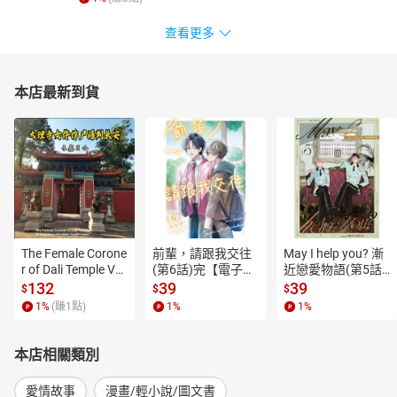
查看更多
本店最新到貨
The Female Corone
前輩，請跟我交往
May I help you? 漸
r of Dali Temple Vo
(第6話)完【電子
近戀愛物語(第5話)
l.6【有聲書】
書】
【電子書】
132
39
39
$
$
$
1
%
(賺
1
點)
1
%
1
%
本店相關類別
愛情故事
漫畫/輕小說/圖文書