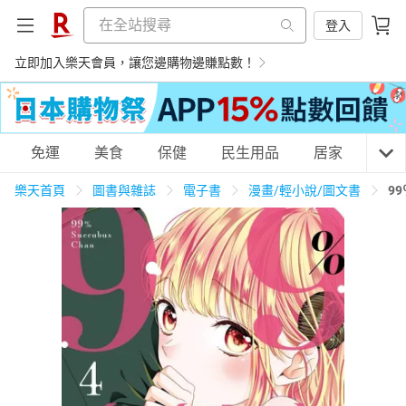
登入
立即加入樂天會員，讓您邊購物邊賺點數！
購物網分類
免運
美食
保健
民生用品
居家
3C
樂天首頁
圖書與雜誌
電子書
漫畫/輕小說/圖文書
9
天天免運
美食蛋糕
養生保健
民生用品
居家生活
3C家電
運動休閒
親子玩具
女裝
男裝
化妝保養
情趣用品