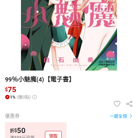
日本購物
電子/紙本書
HOT
99％小魅魔(4)【電子書】
75
$
1%
(賺0點)
優惠券
一鍵全領
50
$
折
領取
滿555元可用