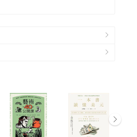
準則
第
2
條第
5
款之規定，「非以有形媒介提供之數位
，不適用消保法第
19
條第
1
項七日內無條件退貨之規
非以有形媒介提供之數位內容，消費者同意若訂購後
付款
方式
完成
訂單
中點選「瀏覽訂單明細」
>
「申請取消訂單
/
退
Payment
Complete
/退貨。