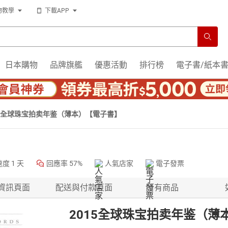
物教學
下載APP
日本購物
品牌旗艦
優惠活動
排行榜
電子書/紙本
15全球珠宝拍卖年鉴（薄本）【電子書】
速度
1 天
回應率
57%
人氣店家
電子發票
資訊頁面
配送與付款頁面
所有商品
2015全球珠宝拍卖年鉴（薄