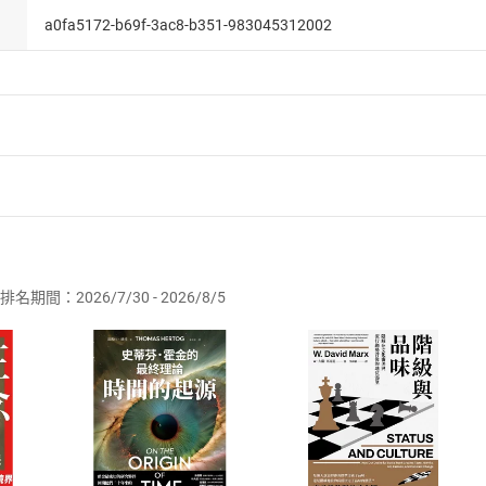
a0fa5172-b69f-3ac8-b351-983045312002
者保護法
第
19
條第
1
項後段
暨
通訊交易解除權合理例外情事適用
供即為完成之線上服務，經消費者事先同意始提供。」 之商品
排名期間：2026/7/30 - 2026/8/5
訂購本店鋪之商品即代表知悉本店鋪所銷售之商品為電子書，屬
取電子書，不得請求退貨退款。
品
放入
購物車
登入
帳號
欲取消訂單或辦理退貨時，請登入樂天市場，並於「我的訂單」
Shopping cart
Login
將依您的申請進行審核，待審核通過後將為您辦理退款事宜。
市場須以整筆訂單為單位進行取消/退貨，恕無法以單支商品取消
如何開始使用？