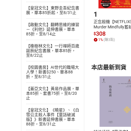
Step1
【皇冠文化】東野圭吾紀念書
1
展，單本85折起，至8/31止
正念殺機【NETFLI
【啟動文化】翻轉思維的練習
Murder Mindfully
－《利他》延伸書展，單本
發】【電子書】
308
$
85折，至8/14止
1
%
(賺
3
點)
【橡樹林文化】一行禪師百歲
誕辰紀念書展，單本85折，
至8/22止
本店最新到貨
【校園書房】AI世代的職場大
人學！新書$250、單本88
折，至8/31止
【蓋亞文化】黃易作品展，單
本85折、套書75折，至8/20
止
付款方
【皇冠文化】《曉星》、《白
雪公主殺人事件【童話破滅
版】》新書延伸書展，單本
ATM轉帳、信用卡
88折，至8/31止