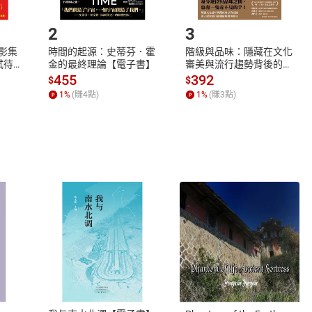
.選擇閱讀載具
Step2.
2
3
X影集
時間的起源：史蒂芬．霍
階級與品味：隱藏在文化
蓄弒待
金的最終理論【電子書】
審美與流行趨勢背後的地
位渴望【電子書】
455
392
$
$
1
%
(賺
4
點)
1
%
(賺
3
點)
式
退換貨規範
、LINE PAY、AFTEE
本店是否提供消費者保護法七日猶
之權利，遽消費者保護法及通訊交