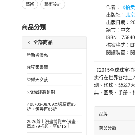
藝術
藝術設計
作者：
《拍卖
出版社：
北京
出版日期：201
商品分類
語言：中文
ISBN：75840
全部商品
檔案格式：EP
閱讀裝置：閱讀器
🎯新書優惠
🉐獨家書籍
《2015全球珠
卖行在世界各地上
💘樂天女孩
瑚、珍珠、翡翠7
⚡版權即將到期
典、图录、手册、
⭐08/03-08/09本週精選85
折，領券再85折
品牌
2026線上漫畫博覽會-漫畫，
單本79折起，至8/15止
商品分類