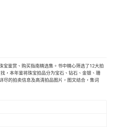
珠宝鉴赏、购买指南精选集。书中精心筛选了12大拍
及查找，本年鉴将珠宝拍品分为宝石、钻石、金银、珊
有详尽的拍卖信息及高清拍品图片，图文结合，集词