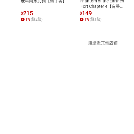
我与南水北调【電子書】
Phantom of the Earthen
除權合理例外情事適用準則，依商
 Fort Chapter 4【有聲
書】
質各有不同規定。詳細退換貨說明
215
149
$
$
照各商品說明。
1
%
(賺
2
點)
1
%
(賺
1
點)
詳細說明
繼續逛其他店舖