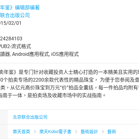
年鉴》编辑部编著
联合出版公司
5/02/01
24284103
UB2-流式格式
, Android應用程式, iOS應用程式
宝拍卖年鉴》是专门针对收藏投资人士精心打造的一本精美且实用的
70个拍卖专场的2200余款代表性的精品珠宝， 为便于您参阅
大类，从亿元高价珠宝到万元“价”拍品全囊括，每一件拍品均附
指南于一体，是拍卖场及收藏市场中的实战指南。
北京联合出版公司
樂天首頁
樂天Kobo電子書
藝術設計
藝術