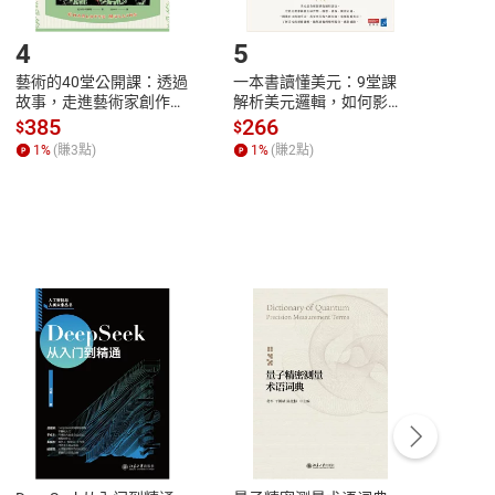
登入帳號，下載書籍後看書
4
5
6
藝術的40堂公開課：透過
一本書讀懂美元：9堂課
本物
故事，走進藝術家創作現
解析美元邏輯，如何影響
說，
場，看藝術如何誕生、如
全球經濟和每個人的投資
來】
385
266
28
$
$
$
何形塑人類生活【電子
【電子書】
1
%
(賺
3
點)
1
%
(賺
2
點)
1
%
書】
客服資訊
豫期
服務時間：週一到週五 10:00-12:00、
易解
13:00-17:00 (國定假日及例假日休息)