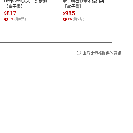
DeepSeek从入门到精通
量子精密测量术语词典
新西
品性
客服電話：0080-1857077
【電子書】
【電子書】
计研
請參
客服信箱：
聯絡店家
817
985
98
$
$
$
1
%
(賺
8
點)
1
%
(賺
9
點)
1
%
由飛比價格提供的資訊