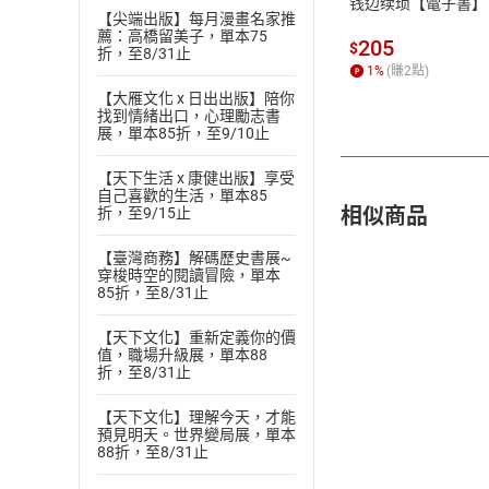
钱边续琐【電子書】
【尖端出版】每月漫畫名家推
薦：高橋留美子，單本75
205
$
折，至8/31止
1
%
(賺
2
點)
【大雁文化 x 日出出版】陪你
找到情緒出口，心理勵志書
展，單本85折，至9/10止
【天下生活 x 康健出版】享受
自己喜歡的生活，單本85
相似商品
折，至9/15止
【臺灣商務】解碼歷史書展~
穿梭時空的閱讀冒險，單本
85折，至8/31止
【天下文化】重新定義你的價
值，職場升級展，單本88
折，至8/31止
【天下文化】理解今天，才能
預見明天。世界變局展，單本
88折，至8/31止