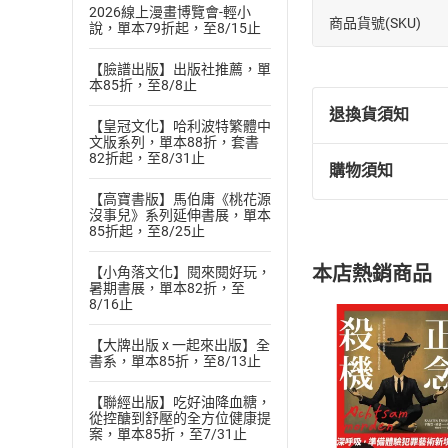
2026線上漫畫博覽會-輕小
商品貨號(SKU)
說，單本79折起，至8/15止
【臉譜出版】出版社推薦，單
本85折，至8/8止
退換貨須知
【皇冠文化】哈利波特繁體中
文版系列，單本88折，套書
82折起，至8/31止
購物須知
退換貨規定：
【高寶書版】馬伯庸《桃花源
(
一
)
依
消費
沒事兒》系列延伸書展，單本
內容或一經提
85折起，至8/25止
購書須知
定。
本店熱銷商品
【小角落文化】閱來閱好玩，
(
二
)
消費者
暑期書展，單本82折，至
且已下載
/
存
8/16止
挑選
商
退貨方式：您
Choose
【大牌出版 x 一起來出版】全
貨」，本店鋪
書系，單本85折，至8/13止
請注意，樂天
購書後，
【聯經出版】吃好油降血糖，
從控醣到舒壓的全方位健康提
案，單本85折，至7/31止