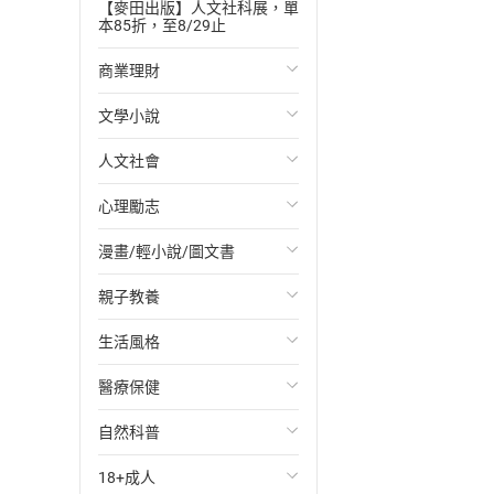
【麥田出版】人文社科展，單
本85折，至8/29止
商業理財
文學小說
投資理財
人文社會
經濟/趨勢
歐美文學
心理勵志
財務/金融
日本文學
國際關係
漫畫/輕小說/圖文書
管理/領導
韓國文學
政治
心靈成長/情緒
親子教養
職場工作術
華文文學
社會科學
人際關係
輕小說
生活風格
成功法
經典文學
台灣/中國歷史
兩性關係
奇幻/科幻
教育現場
醫療保健
行銷/廣告
成長/家庭生活小說
日/韓歷史
心理學
愛情故事
兒童文學/故事
飲食/食譜
自然科普
傳記
懸疑/推理小說
其他歷史/史學
職場/社會寫實
兒童科普/學習
健身/美顏
健康/養生
18+成人
商務/商學
科幻/奇幻小說
法律
懸疑/推理
育兒百科
運動/遊戲
常見疾病
生物科學