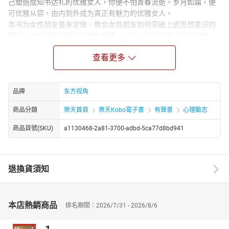
己塑造成知书达礼的优雅女人，你便不怕青春流逝，岁月如霜，便
可优雅从容，由内到外成为真正有魅力的优雅女人。
本书为女性朋友量身定做，教会女性朋友如何突破上述思想意识的
围城，如何打造知性女人的优雅美。让女人活出自信，活出优雅，
活得更精彩，这才是每个女人提升修养的“杀手锏”。
查看更多
作者简介：
陈琅语，中国女性励志作家，女性文化深度探索与研究者。长期关
注女性发展和成长，文字以睿智、麻辣著称，常一语点破人情，又
品牌
东方视角
不乏温暖励志。以冷眼洞悉世情，以慧心指点迷津，极受女性读者
追捧。
商品分類
樂天首頁
樂天Kobo電子書
有聲書
心理勵志
商品貨號(SKU)
a1130468-2a81-3700-adbd-5ca77d8bd941
退換貨須知
本店熱銷商品
排名期間：2026/7/31 - 2026/8/6