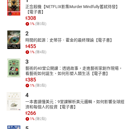
1
正念殺機【NETFLIX影集Murder Mindfully蓄弒待發】
【電子書】
308
$
1
%
(賺
3
點)
2
時間的起源：史蒂芬．霍金的最終理論【電子書】
455
$
1
%
(賺
4
點)
3
藝術的40堂公開課：透過故事，走進藝術家創作現場，
看藝術如何誕生、如何形塑人類生活【電子書】
385
$
1
%
(賺
3
點)
4
一本書讀懂美元：9堂課解析美元邏輯，如何影響全球經
濟和每個人的投資【電子書】
266
$
1
%
(賺
2
點)
5