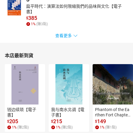
扁平時代：演算法如何限縮我們的品味與文化【電子
書】
385
$
1
%
(賺
3
點)
查看更多
本店最新到貨
钱边续琐【電子
我与南水北调【電
Phantom of the Ea
書】
子書】
rthen Fort Chapter
 4【有聲書】
205
215
149
$
$
$
1
%
(賺
2
點)
1
%
(賺
2
點)
1
%
(賺
1
點)