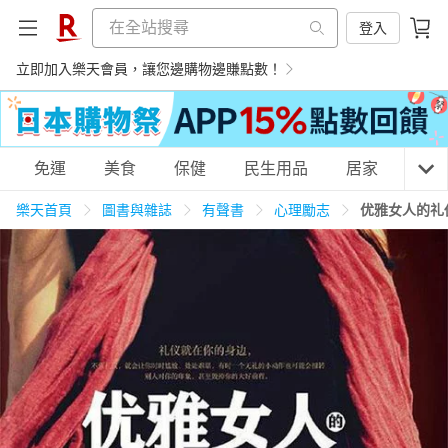
登入
立即加入樂天會員，讓您邊購物邊賺點數！
購物網分類
免運
美食
保健
民生用品
居家
3C
樂天首頁
圖書與雜誌
有聲書
心理勵志
优雅女人的礼
天天免運
美食蛋糕
養生保健
民生用品
居家生活
3C家電
運動休閒
親子玩具
女裝
男裝
化妝保養
情趣用品