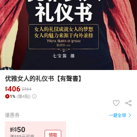
日本購物
電子/紙本書
HOT
优雅女人的礼仪书【有聲書】
406
$
$
564
1%
(賺4點)
優惠券
一鍵全領
50
$
折
領取
滿555元可用