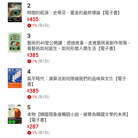
2
時間的起源：史蒂芬．霍金的最終理論【電子書】
455
$
1
%
(賺
4
點)
3
藝術的40堂公開課：透過故事，走進藝術家創作現場，
看藝術如何誕生、如何形塑人類生活【電子書】
385
$
1
%
(賺
3
點)
4
扁平時代：演算法如何限縮我們的品味與文化【電子
書】
385
$
1
%
(賺
3
點)
5
本物【韓國現象級暢銷小說，被譽為韓國文學的未來】
【電子書】
287
$
1
%
(賺
2
點)