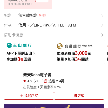
2026/08/09 15:59
截止
配送
無實體配送
免運
付款
信用卡／LINE Pay／AFTEE／ATM
信用卡優惠
樂天Kobo電子書
4.9
(2188)
追蹤
2.4萬
出貨速度
1 天
回應率
57%
追蹤店家
逛店舖