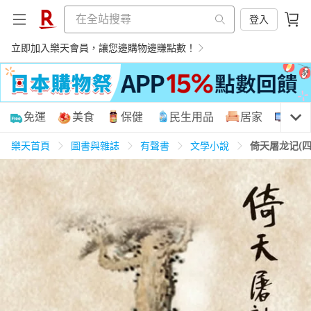
登入
立即加入樂天會員，讓您邊購物邊賺點數！
購物網分類
免運
美食
保健
民生用品
居家
3C
樂天首頁
圖書與雜誌
有聲書
文學小說
倚天屠龙记(
天天免運
美食蛋糕
養生保健
民生用品
居家生活
3C家電
運動休閒
親子玩具
女裝
男裝
化妝保養
情趣用品