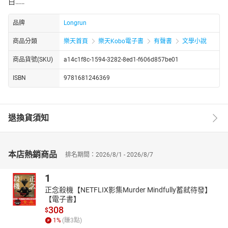
白……
品牌
Longrun
商品分類
樂天首頁
樂天Kobo電子書
有聲書
文學小說
商品貨號(SKU)
a14c1f8c-1594-3282-8ed1-f606d857be01
ISBN
9781681246369
退換貨須知
本店熱銷商品
排名期間：2026/8/1 - 2026/8/7
1
正念殺機【NETFLIX影集Murder Mindfully蓄弒待發】
【電子書】
308
$
1
%
(賺
3
點)