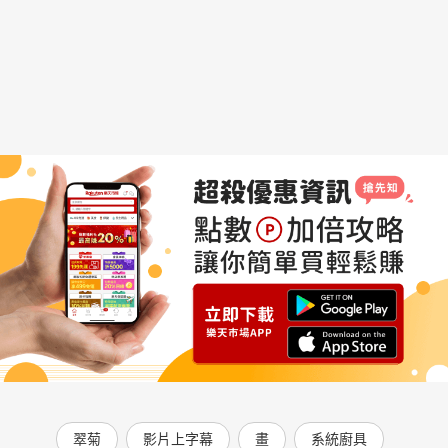
翠菊
影片上字幕
畫
系統廚具