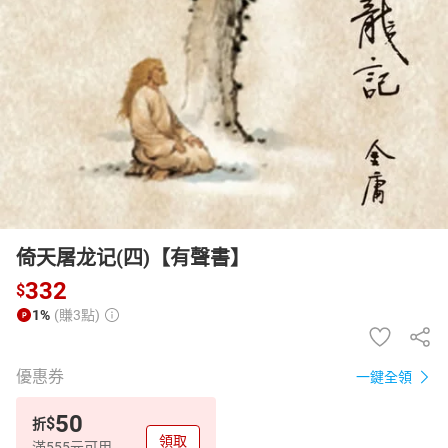
日本購物
電子/紙本書
HOT
倚天屠龙记(四)【有聲書】
332
$
1%
(賺3點)
優惠券
一鍵全領
50
$
折
領取
滿555元可用