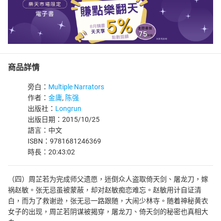
商品詳情
旁白：
Multiple Narrators
作者：
金庸
,
陈强
出版社：
Longrun
出版日期：2015/10/25
語言：中文
ISBN：9781681246369
時長：20:43:02
（四）周芷若为完成师父遗愿，迷倒众人盗取倚天剑、屠龙刀，嫁
祸赵敏。张无忌虽被蒙蔽，却对赵敏痴恋难忘。赵敏用计自证清
白，而为了救谢逊，张无忌一路跟随，大闹少林寺。随着神秘黄衣
女子的出现，周芷若阴谋被揭穿，屠龙刀、倚天剑的秘密也真相大