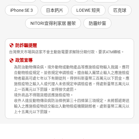
iPhone SE 3
日本鈣片
LOEWE 短夾
匹克球
NITORI宜得利家居 層架
防霾紗窗
防詐騙提醒
台灣樂天市場與店家不會主動致電要求解除分期付款、要求ATM轉帳。
政策宣導
為防治動物傳染病，境外動物或動物產品等應施檢疫物輸入我國，應符
合動物檢疫規定，並依規定申請檢疫。擅自輸入屬禁止輸入之應施檢疫
物者最高可處七年以下有期徒刑，得併科新臺幣三百萬元以下罰金。應
施檢疫物之輸入人或代理人未依規定申請檢疫者，得處新臺幣五萬元以
上一百萬元以下罰鍰，並得按次處罰。
境外商品不得隨貨贈送應施檢疫物。
收件人違反動物傳染病防治條例第三十四條第三項規定，未將郵遞寄送
輸入之應施檢疫物送交輸出入動物檢疫機關銷燬者，處新臺幣三萬元以
上十五萬元以下罰鍰。