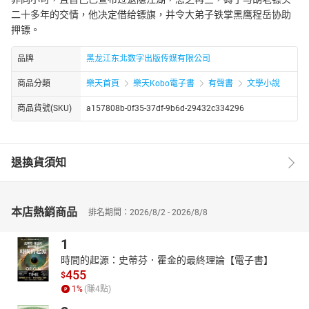
二十多年的交情，他决定借给镖旗，并令大弟子铁掌黑鹰程岳协助
押镖。
品牌
黑龙江东北数字出版传媒有限公司
商品分類
樂天首頁
樂天Kobo電子書
有聲書
文學小說
商品貨號(SKU)
a157808b-0f35-37df-9b6d-29432c334296
退換貨須知
本店熱銷商品
排名期間：2026/8/2 - 2026/8/8
1
時間的起源：史蒂芬．霍金的最終理論【電子書】
455
$
1
%
(賺
4
點)