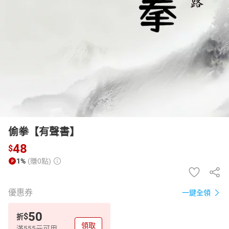
日本購物
電子/紙本書
HOT
偷拳【有聲書】
48
$
1%
(賺0點)
優惠券
一鍵全領
50
$
折
領取
滿555元可用