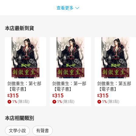
查看更多
本店最新到貨
剑傲重生：第七部
剑傲重生：第一部
剑傲重生：第五部
【電子書】
【電子書】
【電子書】
315
315
315
$
$
$
1
%
(賺
3
點)
1
%
(賺
3
點)
1
%
(賺
3
點)
本店相關類別
文學小說
有聲書