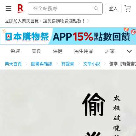
登入
立即加入樂天會員，讓您邊購物邊賺點數！
購物網分類
免運
美食
保健
民生用品
居家
3C
樂天首頁
圖書與雜誌
有聲書
文學小說
偷拳【有聲書
天天免運
美食蛋糕
養生保健
民生用品
居家生活
3C家電
運動休閒
親子玩具
女裝
男裝
化妝保養
情趣用品