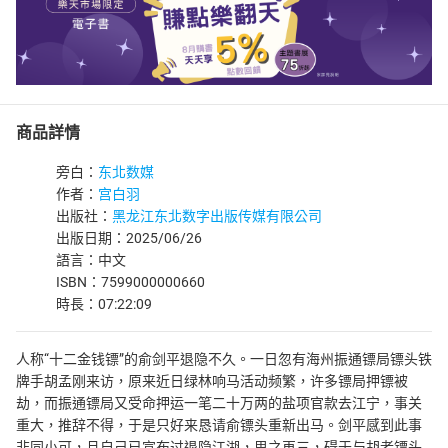
商品詳情
旁白：
东北数媒
作者：
宫白羽
出版社：
黑龙江东北数字出版传媒有限公司
出版日期：2025/06/26
語言：中文
ISBN：7599000000660
時長：07:22:09
人称“十二金钱镖”的俞剑平退隐不久。一日忽有海州振通镖局镖头铁
牌手胡孟刚来访，原来近日绿林响马活动频繁，许多镖局押镖被
劫，而振通镖局又受命押运一笔二十万两的盐项官款去江宁，事关
重大，推辞不得，于是只好来恳请俞镖头重新出马。剑平感到此事
非同小可，且自己已宣布过退隐江湖，思之再三，碍于与胡老镖头