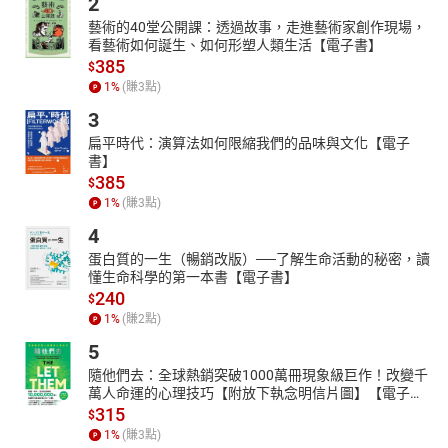
2
藝術的40堂公開課：透過故事，走進藝術家創作現場，
看藝術如何誕生、如何形塑人類生活【電子書】
385
$
1
%
(賺
3
點)
3
扁平時代：演算法如何限縮我們的品味與文化【電子
書】
385
$
1
%
(賺
3
點)
4
蛋白質的一生（暢銷改版）──了解生命活動的秘密，讀
懂生命科學的第一本書【電子書】
240
$
1
%
(賺
2
點)
5
隨他們去：全球熱銷突破1000萬冊現象級巨作！改變千
萬人命運的心理技巧【附放下執念明信片圖】【電子
書】
315
$
1
%
(賺
3
點)