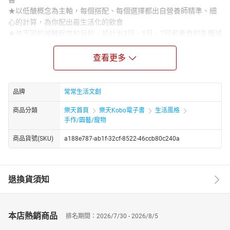
★以低醣概念為主軸，每個搭配、每個選擇都出自營養師精準、細
心的計算，為你配出最生活化的飲食
★依不同的減醣程度和目的，設計出3日、5日、7日和素食的各種減
醣瘦肚餐組合
查看更多
減醣已是當今健康飲食的顯學，減少體脂肪、增加肌肉、穩定血
糖、改善疲勞……都是它帶來的好處，然而該怎麼吃、怎麼減，如何
減得正確又容易執行，卻需要專業又具公信力的營養師來協助。
品牌
常常生活文創
這本書是以低醣概念為主軸，但最重要的是實際應用，每個搭配、
每個選擇都出自營養師精準、細心的計算，為讀者配出最生活化的
商品分類
樂天首頁
樂天Kobo電子書
生活風格
飲食。本書由營養師高考榜首林世航所領銜的「好食課」營養師團
手作/園藝/寵物
隊執筆，破解一般人對減醣存在的疑問，以及在執行減醣的錯誤迷
商品貨號(SKU)
a188e787-ab1f-32cf-8522-46ccb80c240a
思，告訴大眾如何正確減醣不傷身，同時點名各類減醣好食材，依
照不同需求和目的，精準設計出84餐、200道減醣瘦身食譜，達成
365日日減醣瘦身的目標。
書中營養師以每日1800大卡來計算，依減醣輕重程度，定義出3種
退換貨須知
不同的減醣飲食：
‧ 剛開始減醣：每日攝取醣量200克=醣量佔每日總熱量之44%。
‧ 想維持健康：每日攝取醣量150克=醣量佔每日總熱量之33%。
本店熱銷商品
排名期間：2026/7/30 - 2026/8/5
‧ 想減肥瘦身：每日攝取醣量100克=醣量佔每日總熱量之22%。