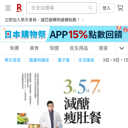
登入
立即加入樂天會員，讓您邊購物邊賺點數！
購物網分類
免運
美食
保健
民生用品
居家
3C
樂天首頁
圖書與雜誌
電子書
生活風格
3日、5日、
天天免運
美食蛋糕
養生保健
民生用品
居家生活
3C家電
運動休閒
親子玩具
女裝
男裝
化妝保養
情趣用品