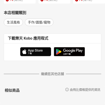
1
%
(賺
2
點)
1
%
(賺
2
點)
1
%
(賺
1
點)
本店相關類別
生活風格
手作/園藝/寵物
下載樂天 Kobo 應用程式
繼續逛其他店舖
相似商品
由飛比價格提供的資訊