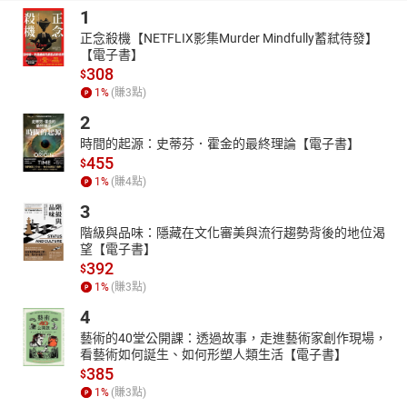
根據這三個不同程度，設計出3日、5日、7日、素食等各種不同需求
1
組合的減醣瘦肚餐，食材好買，食譜簡單易操作，跟著營養師這樣
正念殺機【NETFLIX影集Murder Mindfully蓄弒待發】
吃，不論是剛開始減醣，想維持健康，還是要減肥瘦身，都可以輕
【電子書】
鬆達標。
308
$
減醣過程中，不需複雜計算熱量，只要澱粉減半；選擇好的蛋白質
1
%
(賺
3
點)
食物；搭配優質油脂食用；嚴禁攝取大量含砂糖的食物；充分攝取
2
蔬菜、多喝水。
時間的起源：史蒂芬．霍金的最終理論【電子書】
至於如何分辨食物中的碳水化合物？減醣就是不吃澱粉嗎？生酮飲
455
$
食和減醣飲食有何不同？減醣外食怎麼吃？什麼是精製、低精製食
1
%
(賺
4
點)
物？膳食纖維有什麼健康好處？「抗性澱粉」是什麼？低GI食物是
3
什麼？褐色脂肪是什麼？提升代謝力該怎麼吃？怎麼吃才能增加飽
階級與品味：隱藏在文化審美與流行趨勢背後的地位渴
足感？如何破解減肥的陷阱，營養師都有完整而詳盡的解答。
望【電子書】
專業推薦
392
$
劉博仁 醫師/博士 台灣基因營養功能醫學會理事長
1
%
(賺
3
點)
陳建霖 醫師 愛群婦幼中西醫聯合診所 院長
4
藝術的40堂公開課：透過故事，走進藝術家創作現場，
看藝術如何誕生、如何形塑人類生活【電子書】
385
$
1
%
(賺
3
點)