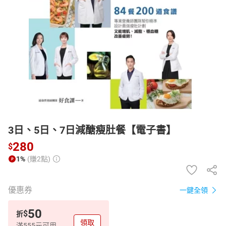
日本購物
電子/紙本書
HOT
3日、5日、7日減醣瘦肚餐【電子書】
280
$
1%
(賺2點)
優惠券
一鍵全領
50
$
折
領取
滿555元可用