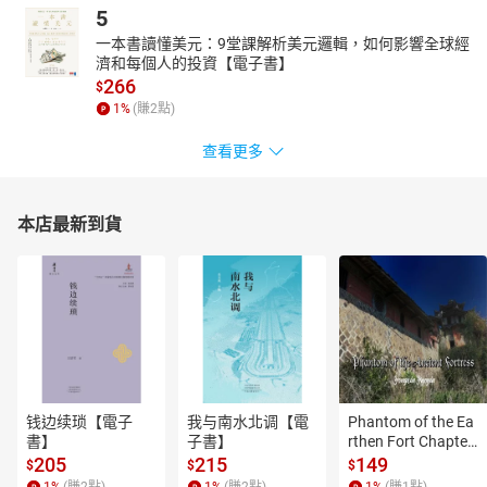
5
一本書讀懂美元：9堂課解析美元邏輯，如何影響全球經
濟和每個人的投資【電子書】
266
$
1
%
(賺
2
點)
查看更多
本店最新到貨
钱边续琐【電子
我与南水北调【電
Phantom of the Ea
書】
子書】
rthen Fort Chapter
 4【有聲書】
205
215
149
$
$
$