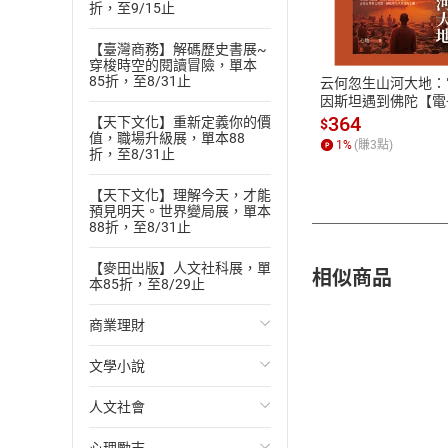
付款方
折，至9/15止
ATM轉帳、信用卡
【臺灣商務】解碼歷史書展~
穿梭時空的閱讀冒險，單本
85折，至8/31止
云何忽生山河大地：
因斯坦遇到佛陀【電
書】
364
【天下文化】重新定義你的價
$
值，職場升級展，單本88
1
%
(賺
3
點)
折，至8/31止
【天下文化】理解今天，才能
預見明天。世界變局展，單本
88折，至8/31止
【麥田出版】人文社科展，單
相似商品
本85折，至8/29止
商業理財
文學小說
投資理財
人文社會
經濟/趨勢
歐美文學