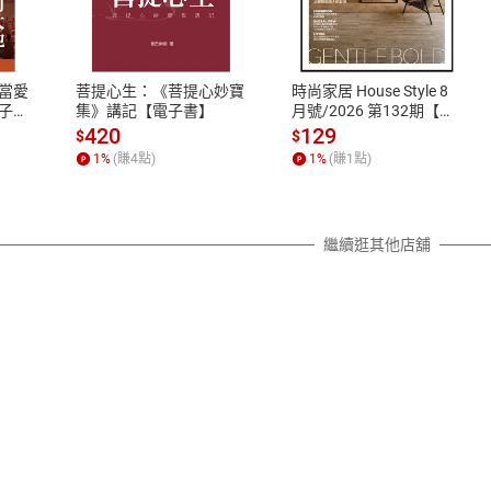
式
退換貨規範
、LINE PAY、AFTEE
本店是否提供消費者保護法七日猶
之權利，遽消費者保護法及通訊交
當愛
菩提心生：《菩提心妙寶
時尚家居 House Style 8
除權合理例外情事適用準則，依商
子
集》講記【電子書】
月號/2026 第132期【電
子書】
質各有不同規定。詳細退換貨說明
420
129
$
$
照各商品說明。
1
%
(賺
4
點)
1
%
(賺
1
點)
詳細說明
繼續逛其他店舖