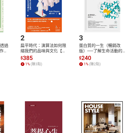
市場須以整筆訂單為單位進行取消/退貨，恕無法以單支商品取消
如何開始使用？
.選擇閱讀載具
Step2.
2
3
：透過
扁平時代：演算法如何限
蛋白質的一生（暢銷改
作現
縮我們的品味與文化【電
版）──了解生命活動的
、如
子書】
秘密，讀懂生命科學的第
385
240
$
$
子
一本書【電子書】
1
%
(賺
3
點)
1
%
(賺
2
點)