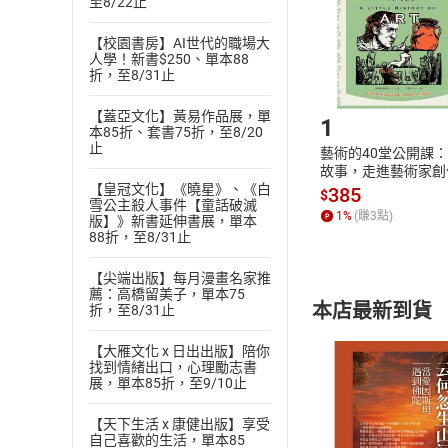
至8/22止
請注意，樂天
購書後，
【校園書房】AI世代的職場大
人學！新書$250、單本88
折，至8/31止
Step1
【蓋亞文化】黃易作品展，單
1
本85折、套書75折，至8/20
止
藝術的40堂公開課
故事，走進藝術家創
【皇冠文化】《曉星》、《白
場，看藝術如何誕生
385
$
雪公主殺人事件【童話破滅
何形塑人類生活【電
1
%
(賺
3
點)
版】》新書延伸書展，單本
書】
88折，至8/31止
【尖端出版】每月漫畫名家推
薦：高橋留美子，單本75
本店最新到貨
折，至8/31止
【大雁文化 x 日出出版】陪你
找到情緒出口，心理勵志書
展，單本85折，至9/10止
【天下生活 x 康健出版】享受
自己喜歡的生活，單本85