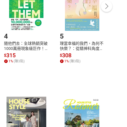
/退貨。
登入帳號，下載書籍後看書
4
5
6
隨他們去：全球熱銷突破
理當幸福的我們，為何不
花錢
1000萬冊現象級巨作！
快樂？：從精神科角度，
生的
改變千萬人命運的心理技
理解「富足一代」的焦
富自
315
308
36
$
$
$
巧【附放下執念明信片
慮、不安與失落【電子
【電
1
%
(賺
3
點)
1
%
(賺
3
點)
1
%
圖】【電子書】
書】