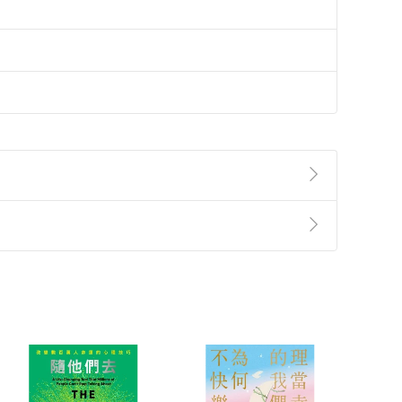
準則
第
2
條第
5
款之規定，「非以有形媒介提供之數位
，不適用消保法第
19
條第
1
項七日內無條件退貨之規
非以有形媒介提供之數位內容，消費者同意若訂購後
付款
方式
完成
訂單
中點選「瀏覽訂單明細」
>
「申請取消訂單
/
退
Payment
Complete