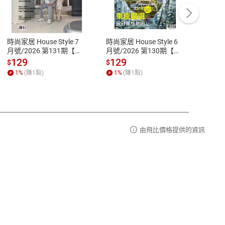
客服資訊
豫期
服務時間：週一到週五 10:00-12:00、
易解
13:00-17:00 (國定假日及例假日休息)
時尚家居 House Style 7
時尚家居 House Style 6
学习 
品性
客服電話：0080-1857077
月號/2026 第131期【電
月號/2026 第130期【電
darin 
子書】
子書】
 Learn
請參
客服信箱：
聯絡店家
129
129
13
$
$
$
【電
1
%
(賺
1
點)
1
%
(賺
1
點)
1
%
由飛比價格提供的資訊