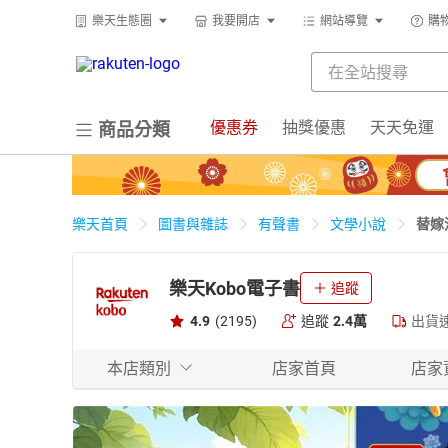
樂天生態圈
我要開店
網站導覽
購
優惠券
抽獎優惠
天天免運
商品分類
替嫁
樂天首頁
圖書與雜誌
有聲書
文學小說
樂天Kobo電子書
追蹤
4.9
(2195)
追蹤
2.4萬
出貨
本店類別
店家首頁
店家