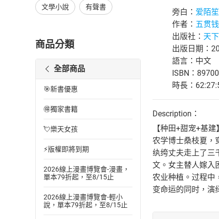
文學小說
有聲書
旁白：
爱陌笙
作者：
五贯钱
出版社：
天下
商品分類
出版日期：202
語言：中文
全部商品
ISBN：89700
時長：62:27:
🎯新書優惠
🉐獨家書籍
Description：
【种田+甜宠+基建
💘樂天女孩
农学博士桑枝夏，
⚡版權即將到期
纨绔丈夫走上了三
文。女主替人嫁入
2026線上漫畫博覽會-漫畫，
农业种植。过程中
單本79折起，至8/15止
变命运的同时，演
2026線上漫畫博覽會-輕小
說，單本79折起，至8/15止