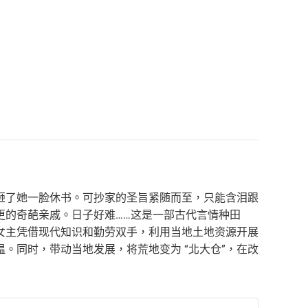
砸了她一脸休书。可抄家的圣旨紧随而至，只能含泪跟
更的奇葩亲戚。日子好难……这是一部古代言情种田
女主凭借现代知识和勤劳双手，利用当地土地资源开展
。同时，带动当地发展，将荒地变为 “北大仓”，在改