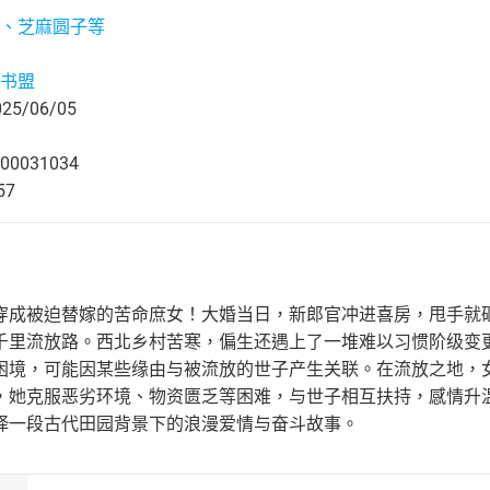
、芝麻圆子等
书盟
5/06/05
00031034
57
】
穿成被迫替嫁的苦命庶女！大婚当日，新郎官冲进喜房，甩手就
千里流放路。西北乡村苦寒，偏生还遇上了一堆难以习惯阶级变
困境，可能因某些缘由与被流放的世子产生关联。在流放之地，
，她克服恶劣环境、物资匮乏等困难，与世子相互扶持，感情升温
绎一段古代田园背景下的浪漫爱情与奋斗故事。