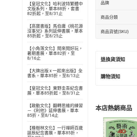
品牌
【皇冠文化】哈利波特繁體中
文版系列，單本88折，套書
82折起，至8/31止
商品分類
【高寶書版】馬伯庸《桃花源
沒事兒》系列延伸書展，單本
商品貨號(SKU)
85折起，至8/25止
【小角落文化】閱來閱好玩，
暑期書展，單本82折，至
8/16止
退換貨須知
【大牌出版 x 一起來出版】全
書系，單本85折，至8/13止
購物須知
退換貨規定：
(
一
)
依
消費
【皇冠文化】東野圭吾紀念書
展，單本85折起，至8/31止
內容或一經提
購書須知
定。
【啟動文化】翻轉思維的練習
本店熱銷商品
(
二
)
消費者
－《利他》延伸書展，單本
85折，至8/14止
且已下載
/
存
挑選
商
退貨方式：您
【橡樹林文化】一行禪師百歲
Choose
誕辰紀念書展，單本85折，
貨」，本店鋪