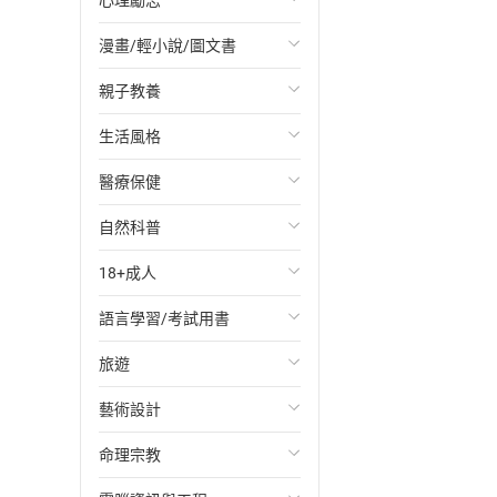
心理勵志
財務/金融
日本文學
國際關係
漫畫/輕小說/圖文書
管理/領導
韓國文學
政治
心靈成長/情緒
親子教養
職場工作術
華文文學
社會科學
人際關係
輕小說
生活風格
成功法
經典文學
台灣/中國歷史
兩性關係
奇幻/科幻
教育現場
醫療保健
行銷/廣告
成長/家庭生活小說
日/韓歷史
心理學
愛情故事
兒童文學/故事
飲食/食譜
自然科普
傳記
懸疑/推理小說
其他歷史/史學
職場/社會寫實
兒童科普/學習
健身/美顏
健康/養生
18+成人
商務/商學
科幻/奇幻小說
法律
懸疑/推理
育兒百科
運動/遊戲
常見疾病
生物科學
語言學習/考試用書
會計/統計
恐怖/驚悚小說
哲學
恐怖/驚悚
居家生活
醫學/藥學
應用科學
寫真攝影
旅遊
歷史/武俠/神怪小說
傳記/回憶錄
BL/GL
手作/園藝/寵物
家庭醫學/飲食保健
數學
文學小說
考試用書
藝術設計
愛情/言情小說
文化研究
其他主題
懷孕/小兒
自然生態
漫畫/輕小說
英語學習
主題旅遊/地圖
命理宗教
同性愛小說
性別研究
物理/化學
日語學習
亞洲
攝影