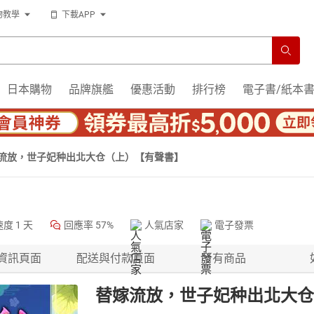
物教學
下載APP
日本購物
品牌旗艦
優惠活動
排行榜
電子書/紙本
流放，世子妃种出北大仓（上）【有聲書】
速度
1 天
回應率
57%
人氣店家
電子發票
資訊頁面
配送與付款頁面
所有商品
替嫁流放，世子妃种出北大仓