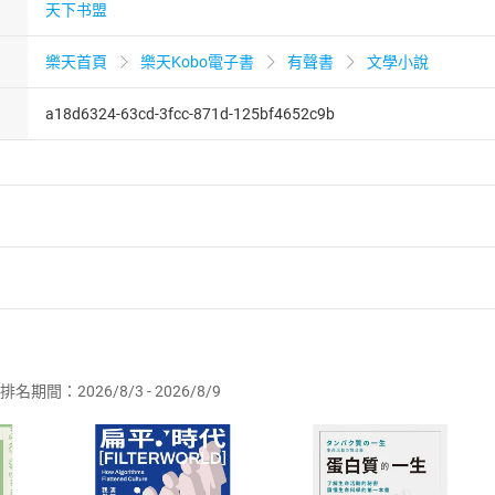
天下书盟
樂天首頁
樂天Kobo電子書
有聲書
文學小說
a18d6324-63cd-3fcc-871d-125bf4652c9b
者保護法
第
19
條第
1
項後段
暨
通訊交易解除權合理例外情事適用
供即為完成之線上服務，經消費者事先同意始提供。」 之商品
排名期間：2026/8/3 - 2026/8/9
訂購本店鋪之商品即代表知悉本店鋪所銷售之商品為電子書，屬
取電子書，不得請求退貨退款。
品
放入
購物車
登入
帳號
欲取消訂單或辦理退貨時，請登入樂天市場，並於「我的訂單」
Shopping cart
Login
將依您的申請進行審核，待審核通過後將為您辦理退款事宜。