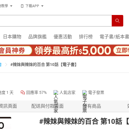
物教學
下載APP
日本購物
品牌旗艦
優惠活動
排行榜
電子書/紙本
#辣妹與辣妹的百合 第10話【電子書】
書
速度
1 天
回應率
57%
人氣店家
電子發票
資訊頁面
配送與付款頁面
所有商品
#辣妹與辣妹的百合 第10話