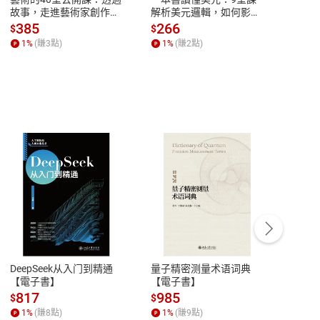
故事，走進藝術家創作現
解析美元邏輯，如何影響
說，
場，看藝術如何誕生、如
全球經濟和每個人的投資
來】
385
266
28
$
$
$
何形塑人類生活【電子
【電子書】
1
%
(賺
3
點)
1
%
(賺
2
點)
1
%
書】
客服資訊
豫期
服務時間：週一到週五 10:00-12:00、
易解
13:00-17:00 (國定假日及例假日休息)
DeepSeek从入门到精通
量子精密测量术语词典
新西
品性
客服電話：0080-1857077
【電子書】
【電子書】
计研
請參
客服信箱：
聯絡店家
817
985
98
$
$
$
1
%
(賺
8
點)
1
%
(賺
9
點)
1
%