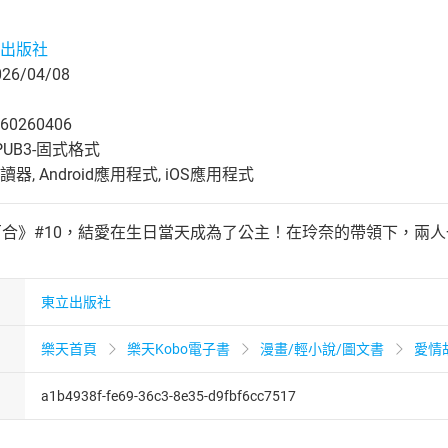
出版社
6/04/08
60260406
UB3-固式格式
, Android應用程式, iOS應用程式
百合》#10，結愛在生日當天成為了公主！在玲奈的帶領下，兩
東立出版社
樂天首頁
樂天Kobo電子書
漫畫/輕小說/圖文書
愛情
a1b4938f-fe69-36c3-8e35-d9fbf6cc7517