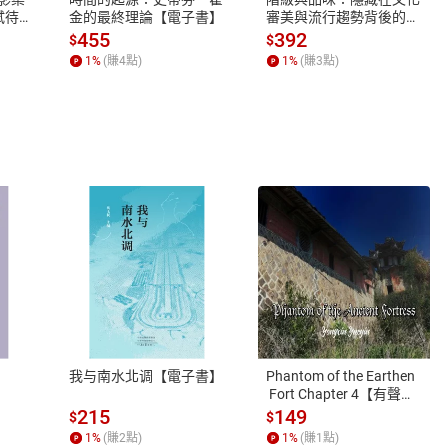
蓄弒待
金的最終理論【電子書】
審美與流行趨勢背後的地
位渴望【電子書】
455
392
$
$
1
%
(賺
4
點)
1
%
(賺
3
點)
式
退換貨規範
、LINE PAY、AFTEE
本店是否提供消費者保護法七日猶
之權利，遽消費者保護法及通訊交
我与南水北调【電子書】
Phantom of the Earthen
除權合理例外情事適用準則，依商
 Fort Chapter 4【有聲
書】
質各有不同規定。詳細退換貨說明
215
149
$
$
照各商品說明。
1
%
(賺
2
點)
1
%
(賺
1
點)