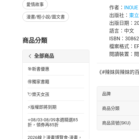
愛情故事
作者：
INOUE
出版社：
東立
漫畫/輕小說/圖文書
出版日期：202
語言：中文
ISBN：30862
商品分類
檔案格式：EP
閱讀裝置：閱讀器
全部商品
🎯新書優惠
《#辣妹與辣妹的
🉐獨家書籍
品牌
💘樂天女孩
⚡版權即將到期
商品分類
⭐08/03-08/09本週精選85
商品貨號(SKU)
折，領券再85折
2026線上漫畫博覽會-漫畫，