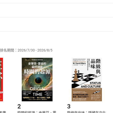
者保護法
第
19
條第
1
項後段
暨
通訊交易解除權合理例外情事適用
供即為完成之線上服務，經消費者事先同意始提供。」 之商品
排名期間：2026/7/30 - 2026/8/5
訂購本店鋪之商品即代表知悉本店鋪所銷售之商品為電子書，屬
取電子書，不得請求退貨退款。
品
放入
購物車
登入
帳號
欲取消訂單或辦理退貨時，請登入樂天市場，並於「我的訂單」
Shopping cart
Login
將依您的申請進行審核，待審核通過後將為您辦理退款事宜。
市場須以整筆訂單為單位進行取消/退貨，恕無法以單支商品取消
如何開始使用？
.選擇閱讀載具
Step2.
2
3
X影集
時間的起源：史蒂芬．霍
階級與品味：隱藏在文化