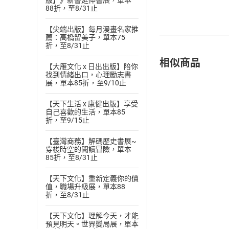
版】》新書延伸書展，單本
88折，至8/31止
【尖端出版】每月漫畫名家推
薦：高橋留美子，單本75
折，至8/31止
相似商品
【大雁文化 x 日出出版】陪你
找到情緒出口，心理勵志書
展，單本85折，至9/10止
【天下生活 x 康健出版】享受
自己喜歡的生活，單本85
折，至9/15止
【臺灣商務】解碼歷史書展~
穿梭時空的閱讀冒險，單本
85折，至8/31止
【天下文化】重新定義你的價
值，職場升級展，單本88
折，至8/31止
【天下文化】理解今天，才能
預見明天。世界變局展，單本