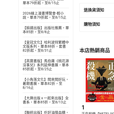
單本79折起，至8/15止
退換貨須知
2026線上漫畫博覽會-輕小
說，單本79折起，至8/15止
購物須知
退換貨規定：
【臉譜出版】出版社推薦，單
本85折，至8/8止
(
一
)
依
消費
內容或一經提
【皇冠文化】哈利波特繁體中
購書須知
定。
文版系列，單本88折，套書
本店熱銷商品
82折起，至8/31止
(
二
)
消費者
且已下載
/
存
挑選
商
【高寶書版】馬伯庸《桃花源
沒事兒》系列延伸書展，單本
退貨方式：您
Choose
85折起，至8/25止
貨」，本店鋪
請注意，樂天
【小角落文化】閱來閱好玩，
購書後，
暑期書展，單本82折，至
8/16止
Step1
【大牌出版 x 一起來出版】全
書系，單本85折，至8/13止
1
【聯經出版】吃好油降血糖，
正念殺機【NETFLI