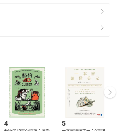
準則
第
2
條第
5
款之規定，「非以有形媒介提供之數位
，不適用消保法第
19
條第
1
項七日內無條件退貨之規
非以有形媒介提供之數位內容，消費者同意若訂購後
付款
方式
完成
訂單
中點選「瀏覽訂單明細」
>
「申請取消訂單
/
退
Payment
Complete
/退貨。
登入帳號，下載書籍後看書
4
5
6
藝術的40堂公開課：透過
一本書讀懂美元：9堂課
本物