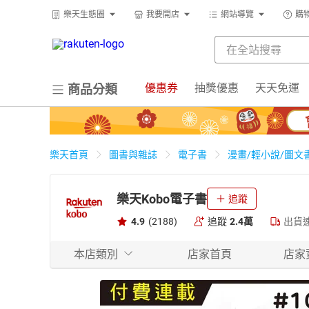
樂天生態圈
我要開店
網站導覽
購
優惠券
抽獎優惠
天天免運
商品分類
樂天首頁
圖書與雜誌
電子書
漫畫/輕小說/圖文
樂天Kobo電子書
追蹤
4.9
(2188)
追蹤
2.4萬
出貨
本店類別
店家首頁
店家