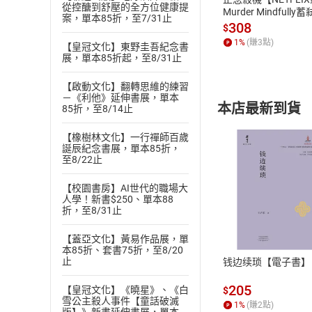
從控醣到舒壓的全方位健康提
Murder Mindfully
案，單本85折，至7/31止
發】【電子書】
308
$
1
%
(賺
3
點)
【皇冠文化】東野圭吾紀念書
展，單本85折起，至8/31止
【啟動文化】翻轉思維的練習
－《利他》延伸書展，單本
本店最新到貨
85折，至8/14止
【橡樹林文化】一行禪師百歲
誕辰紀念書展，單本85折，
至8/22止
【校園書房】AI世代的職場大
人學！新書$250、單本88
付款方
折，至8/31止
ATM轉帳、信用卡
【蓋亞文化】黃易作品展，單
本85折、套書75折，至8/20
止
钱边续琐【電子書】
205
【皇冠文化】《曉星》、《白
$
雪公主殺人事件【童話破滅
1
%
(賺
2
點)