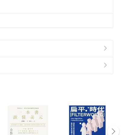
準則
第
2
條第
5
款之規定，「非以有形媒介提供之數位
，不適用消保法第
19
條第
1
項七日內無條件退貨之規
非以有形媒介提供之數位內容，消費者同意若訂購後
付款
方式
完成
訂單
中點選「瀏覽訂單明細」
>
「申請取消訂單
/
退
Payment
Complete
/退貨。