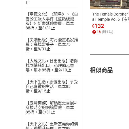
止
ATM轉帳、信用卡
The Female Coroner 
【皇冠文化】《曉星》、《白
雪公主殺人事件【童話破滅
ali Temple Vol.6【
版】》新書延伸書展，單本
書】
132
$
88折，至8/31止
1
%
(賺
1
點)
【尖端出版】每月漫畫名家推
薦：高橋留美子，單本75
折，至8/31止
【大雁文化 x 日出出版】陪你
找到情緒出口，心理勵志書
相似商品
展，單本85折，至9/10止
【天下生活 x 康健出版】享受
自己喜歡的生活，單本85
折，至9/15止
【臺灣商務】解碼歷史書展~
穿梭時空的閱讀冒險，單本
85折，至8/31止
【天下文化】重新定義你的價
值，職場升級展，單本88