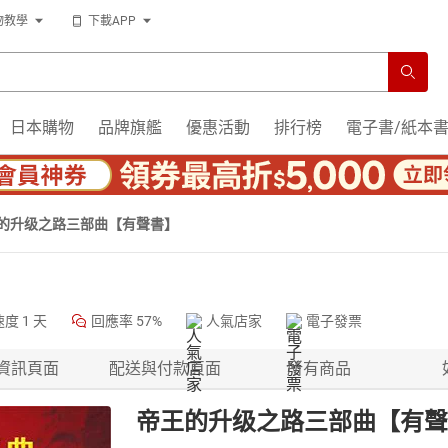
物教學
下載APP
日本購物
品牌旗艦
優惠活動
排行榜
電子書/紙本
的升级之路三部曲【有聲書】
速度
1 天
回應率
57%
人氣店家
電子發票
資訊頁面
配送與付款頁面
所有商品
帝王的升级之路三部曲【有聲