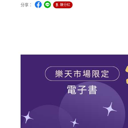
分享：
賺分紅