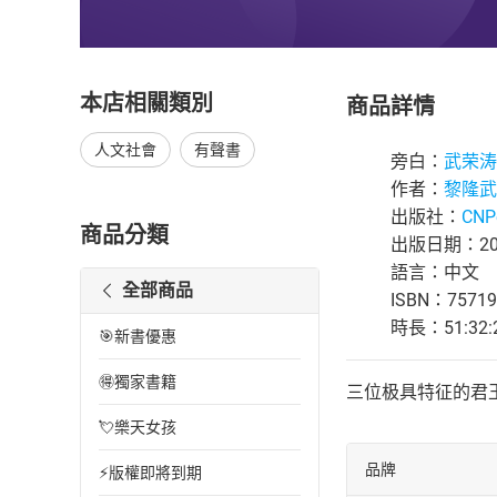
本店相關類別
商品詳情
人文社會
有聲書
旁白：
武荣涛
作者：
黎隆武
出版社：
CNP
商品分類
出版日期：202
語言：中文
全部商品
ISBN：75719
時長：51:32:
🎯新書優惠
🉐獨家書籍
三位极具特征的君王
💘樂天女孩
品牌
⚡版權即將到期