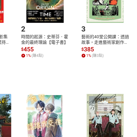
如何開始使用？
.選擇閱讀載具
Step2.
2
3
X影集
時間的起源：史蒂芬．霍
藝術的40堂公開課：透過
蓄弒待
金的最終理論【電子書】
故事，走進藝術家創作現
場，看藝術如何誕生、如
455
385
$
$
何形塑人類生活【電子
1
%
(賺
4
點)
1
%
(賺
3
點)
書】
式
退換貨規範