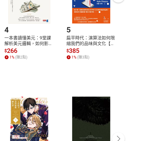
登入帳號，下載書籍後看書
4
5
6
一本書讀懂美元：9堂課
扁平時代：演算法如何限
本物
解析美元邏輯，如何影響
縮我們的品味與文化【電
說，
全球經濟和每個人的投資
子書】
來】
266
385
28
$
$
$
【電子書】
1
%
(賺
2
點)
1
%
(賺
3
點)
1
%
客服資訊