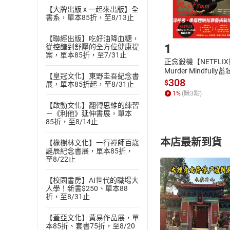
購書後，
【大牌出版 x 一起來出版】全
書系，單本85折，至8/13止
Step1
【聯經出版】吃好油降血糖，
1
從控醣到舒壓的全方位健康提
案，單本85折，至7/31止
正念殺機【NETFLI
Murder Mindfully
【皇冠文化】東野圭吾紀念書
發】【電子書】
308
$
展，單本85折起，至8/31止
1
%
(賺
3
點)
【啟動文化】翻轉思維的練習
－《利他》延伸書展，單本
85折，至8/14止
本店最新到貨
【橡樹林文化】一行禪師百歲
誕辰紀念書展，單本85折，
至8/22止
【校園書房】AI世代的職場大
人學！新書$250、單本88
折，至8/31止
付款方
【蓋亞文化】黃易作品展，單
本85折、套書75折，至8/20