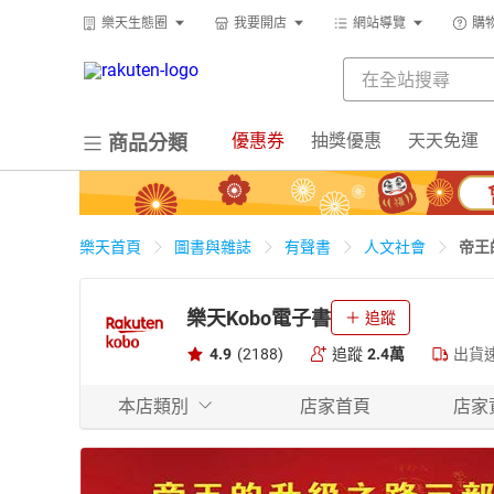
樂天生態圈
我要開店
網站導覽
購
優惠券
抽獎優惠
天天免運
商品分類
帝王
樂天首頁
圖書與雜誌
有聲書
人文社會
樂天Kobo電子書
追蹤
4.9
(2188)
追蹤
2.4萬
出貨
本店類別
店家首頁
店家