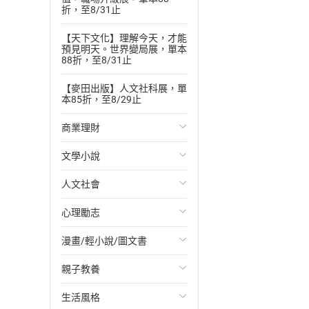
折，至8/31止
【天下文化】理解今天，才能
預見明天。世界變局展，單本
88折，至8/31止
【麥田出版】人文社科展，單
本85折，至8/29止
商業理財
文學小說
投資理財
人文社會
經濟/趨勢
歐美文學
心理勵志
財務/金融
日本文學
國際關係
漫畫/輕小說/圖文書
管理/領導
韓國文學
政治
心靈成長/情緒
親子教養
職場工作術
華文文學
社會科學
人際關係
輕小說
生活風格
成功法
經典文學
台灣/中國歷史
兩性關係
奇幻/科幻
教育現場