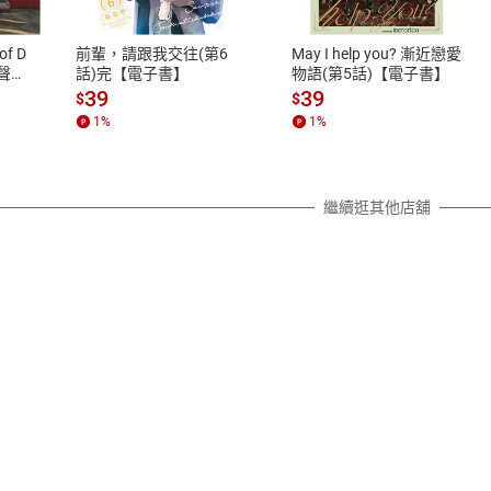
、LINE PAY、AFTEE
本店是否提供消費者保護法七日猶
之權利，遽消費者保護法及通訊交
of D
前輩，請跟我交往(第6
May I help you? 漸近戀愛
除權合理例外情事適用準則，依商
有聲
話)完【電子書】
物語(第5話)【電子書】
質各有不同規定。詳細退換貨說明
39
39
$
$
照各商品說明。
1
%
1
%
詳細說明
繼續逛其他店舖