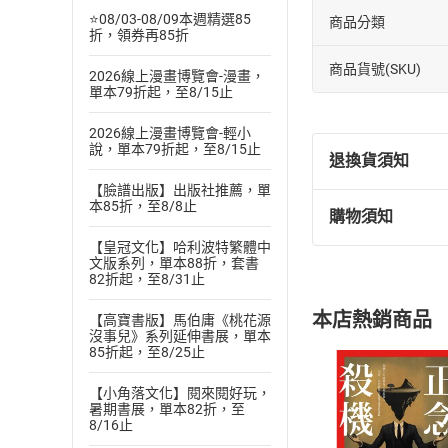
⭐08/03-08/09本週精選85
商品分類
折，領券再85折
商品貨號(SKU)
2026線上漫畫博覽會-漫畫，
單本79折起，至8/15止
2026線上漫畫博覽會-輕小
說，單本79折起，至8/15止
退換貨須知
【臉譜出版】出版社推薦，單
本85折，至8/8止
購物須知
退換貨規定：
【皇冠文化】哈利波特繁體中
(
一
)
依
消費
文版系列，單本88折，套書
內容或一經提
82折起，至8/31止
購書須知
定。
本店熱銷商品
【高寶書版】馬伯庸《桃花源
(
二
)
消費者
沒事兒》系列延伸書展，單本
且已下載
/
存
85折起，至8/25止
挑選
商
退貨方式：您
Choose
【小角落文化】閱來閱好玩，
貨」，本店鋪
暑期書展，單本82折，至
8/16止
請注意，樂天