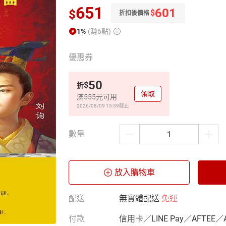
651
601
$
$
折扣後價格
1%
(賺6點)
優惠券
50
$
折
領取
滿555元可用
2026/08/09 15:59
截止
數量
放入購物車
配送
無實體配送
免運
付款
信用卡／LINE Pay／AFTEE／