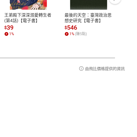
豫期
服務時間：週一到週五 10:00-12:00、
易解
13:00-17:00 (國定假日及例假日休息)
王弟殿下深深溺愛轉生者
最後的天空：臺灣政治思
鬼島
品性
客服電話：0080-1857077
(第4話)【電子書】
想史研究【電子書】
小事
請參
客服信箱：
聯絡店家
39
546
33
$
$
$
1
%
1
%
(賺
5
點)
1
%
由飛比價格提供的資訊