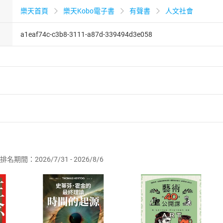
樂天首頁
樂天Kobo電子書
有聲書
人文社會
a1eaf74c-c3b8-3111-a87d-339494d3e058
者保護法
第
19
條第
1
項後段
暨
通訊交易解除權合理例外情事適用
供即為完成之線上服務，經消費者事先同意始提供。」 之商品
排名期間：2026/7/31 - 2026/8/6
訂購本店鋪之商品即代表知悉本店鋪所銷售之商品為電子書，屬
取電子書，不得請求退貨退款。
品
放入
購物車
登入
帳號
欲取消訂單或辦理退貨時，請登入樂天市場，並於「我的訂單」
Shopping cart
Login
將依您的申請進行審核，待審核通過後將為您辦理退款事宜。
市場須以整筆訂單為單位進行取消/退貨，恕無法以單支商品取消