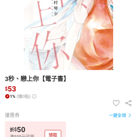
日本購物
電子/紙本書
HOT
3秒、戀上你【電子書】
53
$
1%
(賺0點)
優惠券
一鍵全領
50
$
折
領取
滿555元可用