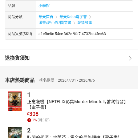
品牌
小學館
商品分類
樂天首頁
樂天Kobo電子書
漫畫/輕小說/圖文書
愛情故事
商品貨號(SKU)
a1efbe8c-54ce-362e-9fa7-4732bd4fec63
退換貨須知
本店熱銷商品
排名期間：2026/7/31 - 2026/8/6
1
正念殺機【NETFLIX影集Murder Mindfully蓄弒待發】
【電子書】
308
$
1
%
(賺
3
點)
2
時間的起源：史蒂芬．霍金的最終理論【電子書】