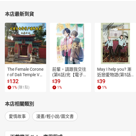
本店最新到貨
The Female Corone
前輩，請跟我交往
May I help you? 漸
r of Dali Temple Vo
(第6話)完【電子
近戀愛物語(第5話)
l.6【有聲書】
書】
【電子書】
132
39
39
$
$
$
1
%
(賺
1
點)
1
%
1
%
本店相關類別
愛情故事
漫畫/輕小說/圖文書