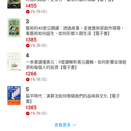
455
$
1
%
(賺
4
點)
3
藝術的40堂公開課：透過故事，走進藝術家創作現場，
看藝術如何誕生、如何形塑人類生活【電子書】
385
$
1
%
(賺
3
點)
4
一本書讀懂美元：9堂課解析美元邏輯，如何影響全球經
濟和每個人的投資【電子書】
266
$
1
%
(賺
2
點)
5
扁平時代：演算法如何限縮我們的品味與文化【電子
書】
385
$
1
%
(賺
3
點)
查看更多