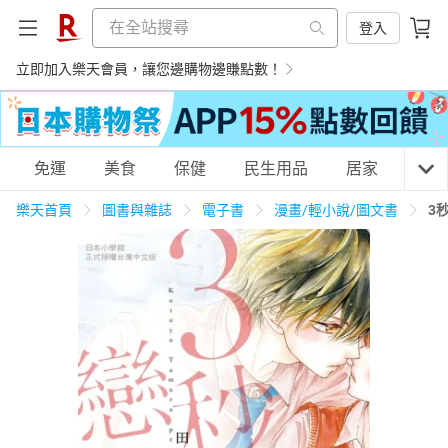
登入
立即加入樂天會員，讓您邊購物邊賺點數！
購物網分類
免運
美食
保健
民生用品
居家
3C
樂天首頁
圖書與雜誌
電子書
漫畫/輕小說/圖文書
3
天天免運
美食蛋糕
養生保健
民生用品
居家生活
3C家電
運動休閒
親子玩具
女裝
男裝
化妝保養
情趣用品