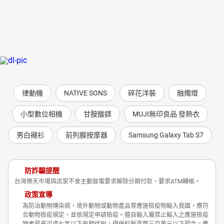
律動機
NATIVE SONS
碎花洋裝
融燭燈
小型數位相機
甘胺酸鎂
MUJI無印良品 發熱衣
男白襯衫
前列腺按摩器
Samsung Galaxy Tab S7
防詐騙提醒
台灣樂天市場與店家不會主動致電要求解除分期付款、要求ATM轉帳。
政策宣導
為防治動物傳染病，境外動物或動物產品等應施檢疫物輸入我國，應符
合動物檢疫規定，並依規定申請檢疫。擅自輸入屬禁止輸入之應施檢疫
物者最高可處七年以下有期徒刑，得併科新臺幣三百萬元以下罰金。應