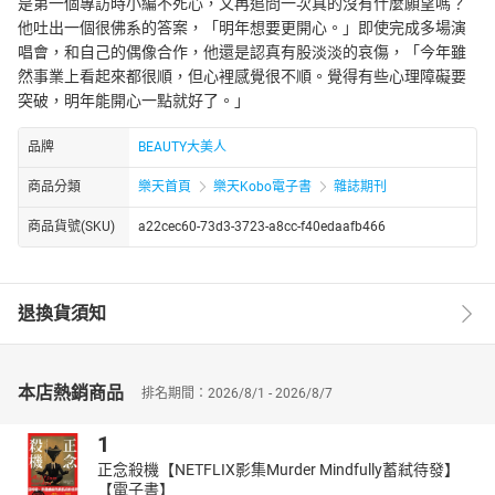
是第一個專訪時小編不死心，又再追問一次真的沒有什麼願望嗎？
他吐出一個很佛系的答案，「明年想要更開心。」即使完成多場演
唱會，和自己的偶像合作，他還是認真有股淡淡的哀傷，「今年雖
然事業上看起來都很順，但心裡感覺很不順。覺得有些心理障礙要
突破，明年能開心一點就好了。」
品牌
BEAUTY大美人
商品分類
樂天首頁
樂天Kobo電子書
雜誌期刊
商品貨號(SKU)
a22cec60-73d3-3723-a8cc-f40edaafb466
退換貨須知
本店熱銷商品
排名期間：2026/8/1 - 2026/8/7
1
正念殺機【NETFLIX影集Murder Mindfully蓄弒待發】
【電子書】