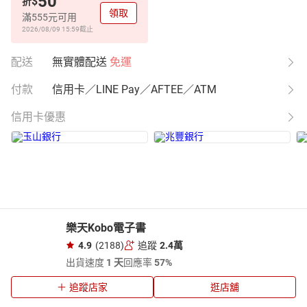
50
$
折
領取
滿555元可用
2026/08/09 15:59
截止
配送
無實體配送
免運
付款
信用卡／LINE Pay／AFTEE／ATM
信用卡優惠
樂天Kobo電子書
4.9
(2188)
追蹤
2.4萬
出貨速度
1 天
回應率
57%
追蹤店家
逛店舖