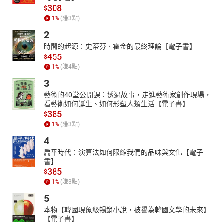
308
$
1
%
(賺
3
點)
2
時間的起源：史蒂芬．霍金的最終理論【電子書】
455
$
1
%
(賺
4
點)
3
藝術的40堂公開課：透過故事，走進藝術家創作現場，
看藝術如何誕生、如何形塑人類生活【電子書】
385
$
1
%
(賺
3
點)
4
扁平時代：演算法如何限縮我們的品味與文化【電子
書】
385
$
1
%
(賺
3
點)
5
本物【韓國現象級暢銷小說，被譽為韓國文學的未來】
【電子書】