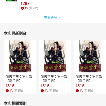
287
$
1
%
(賺
2
點)
查看更多
本店最新到貨
剑傲重生：第七部
剑傲重生：第一部
剑傲重生：第五部
【電子書】
【電子書】
【電子書】
315
315
315
$
$
$
1
%
(賺
3
點)
1
%
(賺
3
點)
1
%
(賺
3
點)
本店相關類別