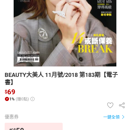
日本購物
電子/紙本書
HOT
BEAUTY大美人 11月號/2018 第183期【電子
書】
69
$
1%
(賺0點)
優惠券
一鍵全領