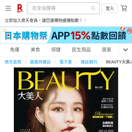
登入
立即加入樂天會員，讓您邊購物邊賺點數！
購物網分類
免運
美食
保健
民生用品
居家
3C
樂天首頁
圖書與雜誌
電子書
雜誌期刊
BEAUTY大美
天天免運
美食蛋糕
養生保健
民生用品
居家生活
3C家電
運動休閒
親子玩具
女裝
男裝
化妝保養
情趣用品