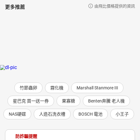
更多推薦
由飛比價格提供的資訊
竹節蟲卵
霧化機
Marshall Stanmore III
星巴克 買一送一券
果寡糖
Benten奔騰 老人機
NAS硬碟
人造石洗衣槽
BOSCH 電池
小王子
防詐騙提醒