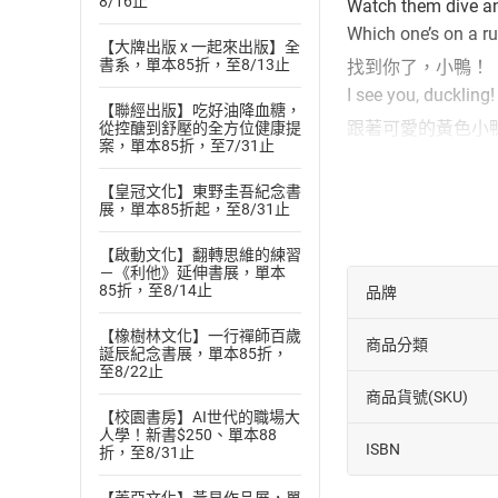
8/16止
Watch them dive an
Which one’s on a ru
【大牌出版 x 一起來出版】全
書系，單本85折，至8/13止
找到你了，小鴨！
I see you, duckling!
【聯經出版】吃好油降血糖，
跟著可愛的黃色小
從控醣到舒壓的全方位健康提
案，單本85折，至7/31止
一邊讀故事，一邊
幫小鴨點點名，跟
【皇冠文化】東野圭吾紀念書
展，單本85折起，至8/31止
親子共讀時，家長
鴨在做什麼？有沒
【啟動文化】翻轉思維的練習
睡的小鴨呢！當家
－《利他》延伸書展，單本
85折，至8/14止
品牌
也別忘了掃描書中的
duckling!」
【橡樹林文化】一行禪師百歲
商品分類
書末特別邀請幼兒
誕辰紀念書展，單本85折，
至8/22止
讓孩子練習1～1
商品貨號(SKU)
※強力推薦「中英
【校園書房】AI世代的職場大
人學！新書$250、單本88
《按按鈕，好好玩！Th
ISBN
折，至8/31止
《不要打開這本書！Don