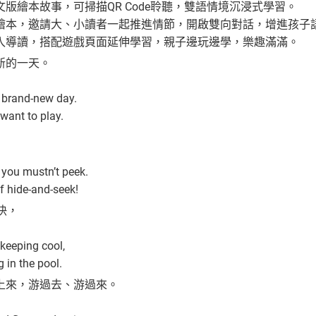
版繪本故事，可掃描QR Code聆聽，雙語情境沉浸式學習。
繪本，邀請大、小讀者一起推進情節，開啟雙向對話，增進孩子
入導讀，搭配遊戲頁面延伸學習，親子邊玩邊學，樂趣滿滿。
新的一天。
 a brand-new day.
 want to play.
 you mustn’t peek.
f hide-and-seek!
快，
 keeping cool,
 in the pool.
上來，游過去、游過來。