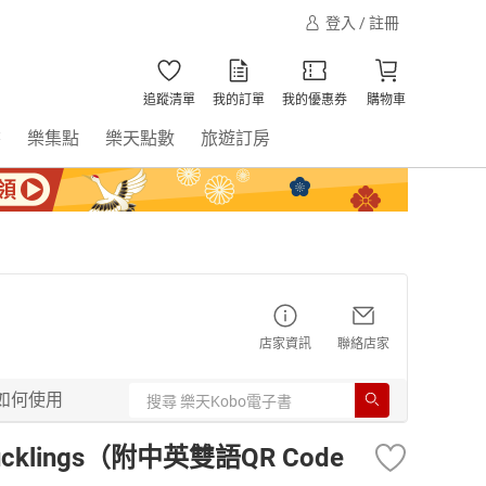
登入 / 註冊
追蹤清單
我的訂單
我的優惠券
購物車
書
樂集點
樂天點數
旅遊訂房
店家資訊
聯絡店家
如何使用
Ducklings（附中英雙語QR Code