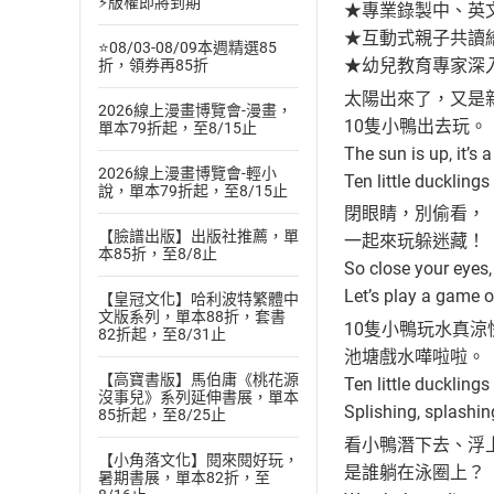
⚡版權即將到期
★專業錄製中、英文
★互動式親子共讀
⭐08/03-08/09本週精選85
★幼兒教育專家深
折，領券再85折
太陽出來了，又是
2026線上漫畫博覽會-漫畫，
10隻小鴨出去玩。
單本79折起，至8/15止
The sun is up, it’s
2026線上漫畫博覽會-輕小
Ten little ducklings
說，單本79折起，至8/15止
閉眼睛，別偷看，
【臉譜出版】出版社推薦，單
一起來玩躲迷藏！
本85折，至8/8止
So close your eyes,
Let’s play a game o
【皇冠文化】哈利波特繁體中
文版系列，單本88折，套書
10隻小鴨玩水真涼
82折起，至8/31止
池塘戲水嘩啦啦。
【高寶書版】馬伯庸《桃花源
Ten little ducklings
沒事兒》系列延伸書展，單本
Splishing, splashing
85折起，至8/25止
看小鴨潛下去、浮
【小角落文化】閱來閱好玩，
是誰躺在泳圈上？
暑期書展，單本82折，至