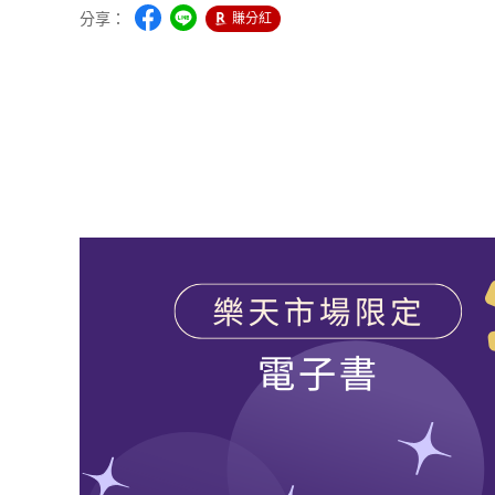
分享：
賺分紅