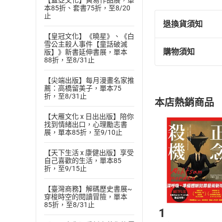
【蓋亞文化】黃易作品展，單
本85折、套書75折，至8/20
止
退換貨須知
【皇冠文化】《曉星》、《白
雪公主殺人事件【童話破滅
購物須知
版】》新書延伸書展，單本
退換貨規定：
88折，至8/31止
(
一
)
依
消費
【尖端出版】每月漫畫名家推
內容或一經提
薦：高橋留美子，單本75
購書須知
定。
折，至8/31止
本店熱銷商品
(
二
)
消費者
【大雁文化 x 日出出版】陪你
且已下載
/
存
挑選
商
找到情緒出口，心理勵志書
退貨方式：您
展，單本85折，至9/10止
Choose
貨」，本店鋪
【天下生活 x 康健出版】享受
請注意，樂天
自己喜歡的生活，單本85
購書後，
折，至9/15止
【臺灣商務】解碼歷史書展~
Step1
穿梭時空的閱讀冒險，單本
85折，至8/31止
1