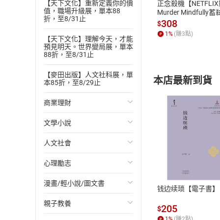
【天下文化】重新定義你的價
正念殺機【NETFLI
值，職場升級展，單本88
Murder Mindfully
折，至8/31止
發】【電子書】
308
$
1
%
(賺
3
點)
【天下文化】理解今天，才能
預見明天。世界變局展，單本
88折，至8/31止
【麥田出版】人文社科展，單
本店最新到貨
本85折，至8/29止
商業理財
文學小說
投資理財
人文社會
經濟/趨勢
歐美文學
付款方
心理勵志
財務/金融
日本文學
國際關係
ATM轉帳、信用卡
漫畫/輕小說/圖文書
管理/領導
韓國文學
政治
心靈成長/情緒
钱边续琐【電子書】
親子教養
職場工作術
華文文學
社會科學
人際關係
輕小說
205
$
1
%
(賺
2
點)