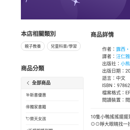
本店相關類別
商品詳情
親子教養
兒童科普/學習
作者：
露西‧
譯者：
汪仁雅
出版社：
小熊
商品分類
出版日期：202
語言：中文
全部商品
ISBN：97862
檔案格式：EP
🎯新書優惠
閱讀裝置：閱讀器
🉐獨家書籍
10隻小鴨搖搖擺擺
💘樂天女孩
⊙⊙睜大眼睛找一