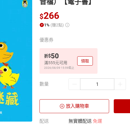
音檔）【電子書】
266
$
1%
(賺2點)
優惠券
50
$
折
領取
滿555元可用
2026/08/09 15:59
截止
數量
放入購物車
配送
無實體配送
免運