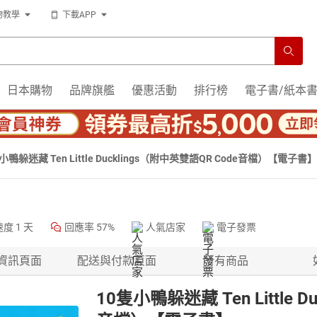
物教學
下載APP
日本購物
品牌旗艦
優惠活動
排行榜
電子書/紙本
小鴨躲迷藏 Ten Little Ducklings（附中英雙語QR Code音檔）【電子書】
速度
1 天
回應率
57%
人氣店家
電子發票
資訊頁面
配送與付款頁面
所有商品
10隻小鴨躲迷藏 Ten Little 