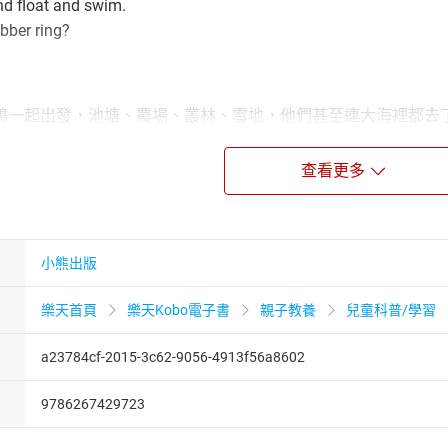
d float and swim.
bber ring?
鴨一起出發，池塘、農場、叢林、雪地，他們甚至連大海裡都去
按照指示找出小鴨，你都找到了嗎？那麼，再請你數一數，玩了一
他們說晚安吧！
查看更多
不只可以陪著孩子叫出每隻小鴨的名字，並找出每隻小鴨，體驗
有發現每隻小鴨的個性都不同？他們有的老是在吃東西，有的老
長和孩子一問一答的閱讀繪本時，就是孩子語言發展最好的時機
小熊出版
QR Code，播放中英雙語故事音檔，和孩子一起動動手指頭，指出小
這也是互動式繪本的有趣之處喔！
樂天首頁
樂天Kobo電子書
親子教養
兒童科普/學習
教育專家邱瓊慧教授撰寫專業導讀，提供家長更多利用繪本與孩子互
0的點數，也學會更多動物或物品的雙語說法。
a23784cf-2015-3c62-9056-4913f56a8602
雙語」繪本系列
e Button Book（附中英雙語QR Code音檔）》
9786267429723
’t Open This Book!（附中英雙語QR Code音檔）》