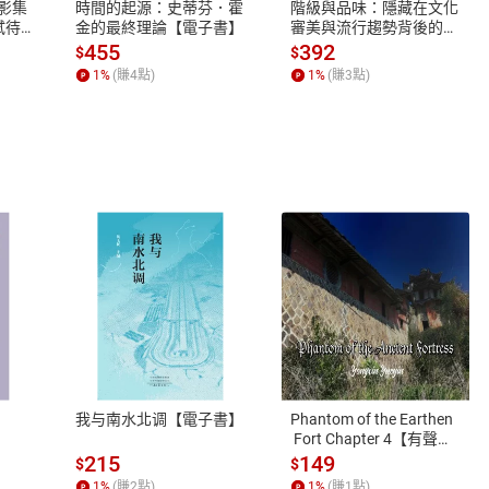
X影集
時間的起源：史蒂芬．霍
階級與品味：隱藏在文化
蓄弒待
金的最終理論【電子書】
審美與流行趨勢背後的地
位渴望【電子書】
455
392
$
$
1
%
(賺
4
點)
1
%
(賺
3
點)
式
退換貨規範
、LINE PAY、AFTEE
本店是否提供消費者保護法七日猶
之權利，遽消費者保護法及通訊交
我与南水北调【電子書】
Phantom of the Earthen
除權合理例外情事適用準則，依商
 Fort Chapter 4【有聲
書】
質各有不同規定。詳細退換貨說明
215
149
$
$
照各商品說明。
1
%
(賺
2
點)
1
%
(賺
1
點)