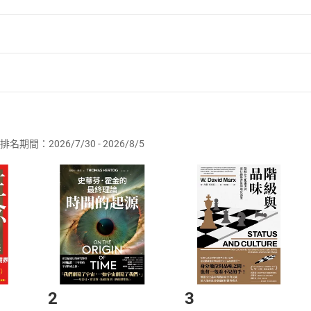
者保護法
第
19
條第
1
項後段
暨
通訊交易解除權合理例外情事適用
供即為完成之線上服務，經消費者事先同意始提供。」 之商品
排名期間：2026/7/30 - 2026/8/5
訂購本店鋪之商品即代表知悉本店鋪所銷售之商品為電子書，屬
取電子書，不得請求退貨退款。
品
放入
購物車
登入
帳號
欲取消訂單或辦理退貨時，請登入樂天市場，並於「我的訂單」
Shopping cart
Login
將依您的申請進行審核，待審核通過後將為您辦理退款事宜。
市場須以整筆訂單為單位進行取消/退貨，恕無法以單支商品取消
如何開始使用？
.選擇閱讀載具
Step2.
2
3