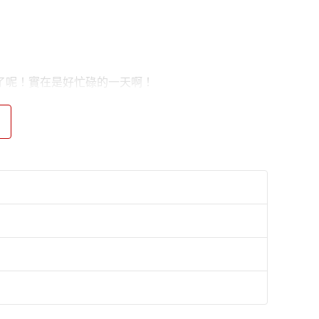
了呢！實在是好忙碌的一天啊！
整天，累得窩在床上睡覺的小鴨，是不是10隻呢？
躲迷藏的趣味，也可以請孩子練習說說看，其他9隻小
是在調皮搗蛋，有的似乎有點倒楣，還有沿路一直打瞌
。
鴨躲在哪裡，並大聲的說：「I see you,
動的妙方，以及附QR Code音檔的遊戲頁面，除了