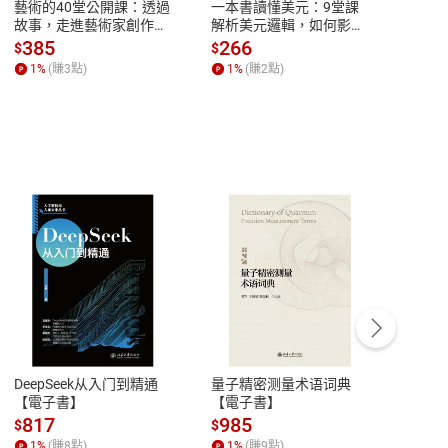
藝術的40堂公開課：透過
一本書讀懂美元：9堂課
本物
故事，走進藝術家創作現
解析美元邏輯，如何影響
說，
場，看藝術如何誕生、如
全球經濟和每個人的投資
來】
385
266
28
$
$
$
何形塑人類生活【電子
【電子書】
1
%
(賺
3
點)
1
%
(賺
2
點)
1
%
書】
客服資訊
豫期
服務時間：週一到週五 10:00-12:00、
易解
13:00-17:00 (國定假日及例假日休息)
DeepSeek从入门到精通
量子精密测量术语词典
新西
品性
客服電話：0080-1857077
【電子書】
【電子書】
计研
請參
客服信箱：
聯絡店家
817
985
98
$
$
$
1
%
(賺
8
點)
1
%
(賺
9
點)
1
%