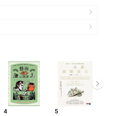
準則
第
2
條第
5
款之規定，「非以有形媒介提供之數位
，不適用消保法第
19
條第
1
項七日內無條件退貨之規
非以有形媒介提供之數位內容，消費者同意若訂購後
付款
方式
完成
訂單
中點選「瀏覽訂單明細」
>
「申請取消訂單
/
退
Payment
Complete
/退貨。
登入帳號，下載書籍後看書
4
5
6