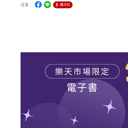
分享：
賺分紅