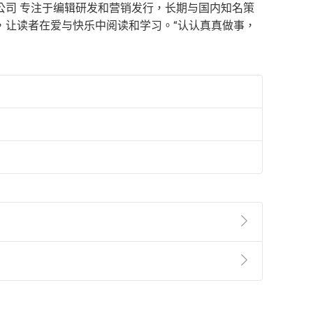
公司 专注于编辑研发和营销发行，长期与国内知名策
，让读者在爱与快乐中阅读和学习。“认认真真做事，
準則
第
2
條第
5
款之規定，「非以有形媒介提供之數位
，不適用消保法第
19
條第
1
項七日內無條件退貨之規