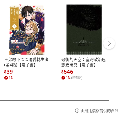
客服資訊
豫期
服務時間：週一到週五 10:00-12:00、
易解
13:00-17:00 (國定假日及例假日休息)
王弟殿下深深溺愛轉生者
最後的天空：臺灣政治思
鬼島
品性
客服電話：0080-1857077
(第4話)【電子書】
想史研究【電子書】
小事
請參
客服信箱：
聯絡店家
39
546
33
$
$
$
1
%
1
%
(賺
5
點)
1
%
由飛比價格提供的資訊