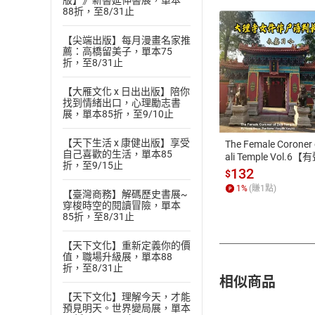
版】》新書延伸書展，單本
88折，至8/31止
【尖端出版】每月漫畫名家推
薦：高橋留美子，單本75
折，至8/31止
付款方
【大雁文化 x 日出出版】陪你
找到情緒出口，心理勵志書
展，單本85折，至9/10止
ATM轉帳、信用卡
【天下生活 x 康健出版】享受
The Female Coroner 
自己喜歡的生活，單本85
ali Temple Vol.6【
折，至9/15止
書】
132
$
1
%
(賺
1
點)
【臺灣商務】解碼歷史書展~
穿梭時空的閱讀冒險，單本
85折，至8/31止
【天下文化】重新定義你的價
值，職場升級展，單本88
折，至8/31止
相似商品
【天下文化】理解今天，才能
預見明天。世界變局展，單本