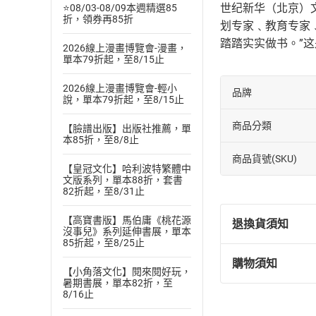
世纪新华（北京）
⭐08/03-08/09本週精選85
折，領券再85折
划专家﹑教育专家
踏踏实实做书。”
2026線上漫畫博覽會-漫畫，
單本79折起，至8/15止
2026線上漫畫博覽會-輕小
品牌
說，單本79折起，至8/15止
商品分類
【臉譜出版】出版社推薦，單
本85折，至8/8止
商品貨號(SKU)
【皇冠文化】哈利波特繁體中
文版系列，單本88折，套書
82折起，至8/31止
【高寶書版】馬伯庸《桃花源
退換貨須知
沒事兒》系列延伸書展，單本
85折起，至8/25止
購物須知
退換貨規定：
【小角落文化】閱來閱好玩，
暑期書展，單本82折，至
(
一
)
依
消費
8/16止
內容或一經提