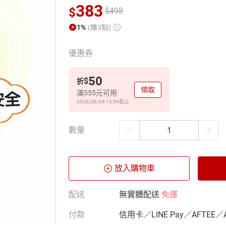
383
$
$
498
1%
(賺3點)
優惠券
50
$
折
領取
滿555元可用
2026/08/09 15:59
截止
數量
放入購物車
配送
無實體配送
免運
付款
信用卡／LINE Pay／AFTEE／