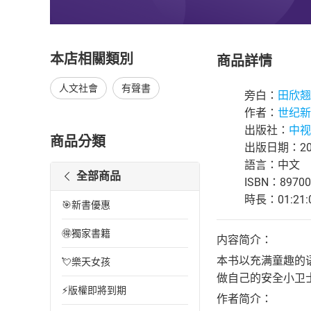
本店相關類別
商品詳情
人文社會
有聲書
旁白：
田欣翘
作者：
世纪新
出版社：
中视
商品分類
出版日期：202
語言：中文
全部商品
ISBN：89700
時長：01:21:
🎯新書優惠
🉐獨家書籍
内容简介：
本书以充满童趣的
💘樂天女孩
做自己的安全小卫
⚡版權即將到期
作者简介：