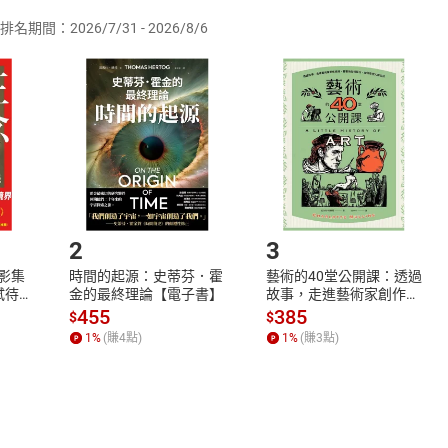
排名期間：2026/7/31 - 2026/8/6
訂購本店鋪之商品即代表知悉本店鋪所銷售之商品為電子書，屬
取電子書，不得請求退貨退款。
品
放入
購物車
登入
帳號
欲取消訂單或辦理退貨時，請登入樂天市場，並於「我的訂單」
Shopping cart
Login
將依您的申請進行審核，待審核通過後將為您辦理退款事宜。
市場須以整筆訂單為單位進行取消/退貨，恕無法以單支商品取消
如何開始使用？
.選擇閱讀載具
Step2.
2
3
X影集
時間的起源：史蒂芬．霍
藝術的40堂公開課：透過
蓄弒待
金的最終理論【電子書】
故事，走進藝術家創作現
場，看藝術如何誕生、如
455
385
$
$
何形塑人類生活【電子
1
%
(賺
4
點)
1
%
(賺
3
點)
書】