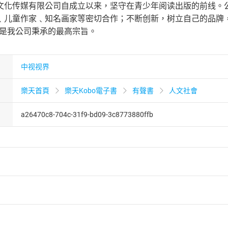
文化传媒有限公司自成立以来，坚守在青少年阅读出版的前线。
﹑儿童作家﹑知名画家等密切合作；不断创新，树立自己的品牌
这是我公司秉承的最高宗旨。
中视视界
樂天首頁
樂天Kobo電子書
有聲書
人文社會
a26470c8-704c-31f9-bd09-3c8773880ffb
者保護法
第
19
條第
1
項後段
暨
通訊交易解除權合理例外情事適用
供即為完成之線上服務，經消費者事先同意始提供。」 之商品