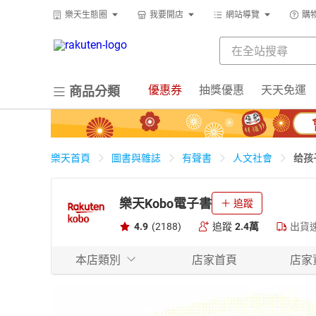
樂天生態圈
我要開店
網站導覽
購
優惠券
抽獎優惠
天天免運
商品分類
给孩
樂天首頁
圖書與雜誌
有聲書
人文社會
樂天Kobo電子書
追蹤
4.9
(2188)
追蹤
2.4萬
出貨
本店類別
店家首頁
店家