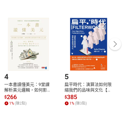
非以有形媒介提供之數位內容，消費者同意若訂購後
付款
方式
完成
訂單
中點選「瀏覽訂單明細」
>
「申請取消訂單
/
退
Payment
Complete
/退貨。
登入帳號，下載書籍後看書
4
5
6
一本書讀懂美元：9堂課
扁平時代：演算法如何限
本物
解析美元邏輯，如何影響
縮我們的品味與文化【電
說，
全球經濟和每個人的投資
子書】
來】
266
385
28
$
$
$
【電子書】
1
%
(賺
2
點)
1
%
(賺
3
點)
1
%