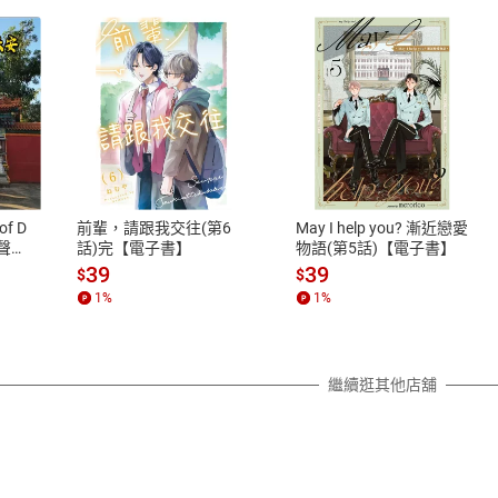
式
退換貨規範
、LINE PAY、AFTEE
本店是否提供消費者保護法七日猶
之權利，遽消費者保護法及通訊交
of D
前輩，請跟我交往(第6
May I help you? 漸近戀愛
除權合理例外情事適用準則，依商
有聲
話)完【電子書】
物語(第5話)【電子書】
質各有不同規定。詳細退換貨說明
39
39
$
$
照各商品說明。
1
%
1
%
詳細說明
繼續逛其他店舖