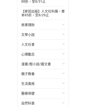
88折，至8/31止
【麥田出版】人文社科展，單
本85折，至8/29止
商業理財
文學小說
投資理財
人文社會
經濟/趨勢
歐美文學
心理勵志
財務/金融
日本文學
國際關係
漫畫/輕小說/圖文書
管理/領導
韓國文學
政治
心靈成長/情緒
親子教養
職場工作術
華文文學
社會科學
人際關係
輕小說
生活風格
成功法
經典文學
台灣/中國歷史
兩性關係
奇幻/科幻
教育現場
醫療保健
行銷/廣告
成長/家庭生活小說
日/韓歷史
心理學
愛情故事
兒童文學/故事
飲食/食譜
自然科普
傳記
懸疑/推理小說
其他歷史/史學
職場/社會寫實
兒童科普/學習
健身/美顏
健康/養生