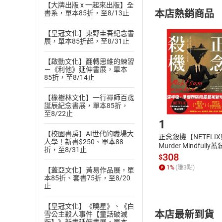
購書須知
定。
【大牌出版 x 一起來出版】全
本店熱銷商品
書系，單本85折，至8/13止
(
二
)
消費者
且已下載
/
存
【皇冠文化】東野圭吾紀念書
挑選
商
展，單本85折起，至8/31止
退貨方式：您
Choose
貨」，本店鋪
【啟動文化】翻轉思維的練習
請注意，樂天
－《利他》延伸書展，單本
購書後，
85折，至8/14止
【橡樹林文化】一行禪師百歲
誕辰紀念書展，單本85折，
Step1
至8/22止
1
【校園書房】AI世代的職場大
正念殺機【NETFLI
人學！新書$250、單本88
Murder Mindfully
折，至8/31止
發】【電子書】
308
$
1
%
(賺
3
點)
【蓋亞文化】黃易作品展，單
本85折、套書75折，至8/20
止
【皇冠文化】《曉星》、《白
本店最新到貨
雪公主殺人事件【童話破滅